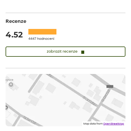
Recenze
4.52
4447 hodnocení
zobrazit recenze
Sandra
ověřený nákup
před 1 dnem
vše v naprostém pořádku
Eva
ověřený nákup
před 1 dnem
Velmi spokojená dekuji
Jana
ověřený nákup
před 1 dnem
Flos je nejlepší &#129321;
Map data from
OpenStreetMap