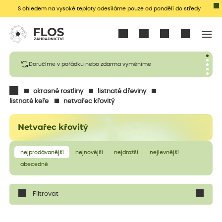
S ohledem na vysoké teploty odesíláme pouze od pondělí do středy
Přihlásit se
Doručíme v pořádku nebo zdarma vyměníme
okrasné rostliny
listnaté dřeviny
listnaté keře
netvařec křovitý
Netvařec křovitý
nejprodávanější
nejnovější
nejdražší
nejlevnější
abecedně
Filtrovat