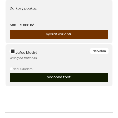
Dárkový poukaz
500 – 5 000
Kč
vybrat variantu
Netvařec
Netvařec křovitý
Amorpha fruticosa
Není skladem
podobné zboží