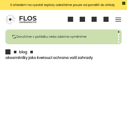
S ohledem na vysoké teploty odesíláme pouze od pondělí do středy
Přihlásit se
Doručíme v pořádku nebo zdarma vyměníme
blog
aksamitníky jako kvetoucí ochrana vaší zahrady