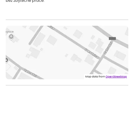
bez zbytečné práce.
Map data from
OpenStreetMap
Kontakt:
e-mail:
info@zahradnictvi-flos.cz
Zahradnictví Flos s.r.o.
Zahradní 141
250 68 Řež u Prahy