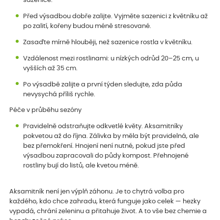
sazenice.
Před výsadbou dobře zalijte. Vyjměte sazenici z květníku až
po zalití, kořeny budou méně stresované.
Zasaďte mírně hlouběji, než sazenice rostla v květníku.
Vzdálenost mezi rostlinami: u nízkých odrůd 20–25 cm, u
vyšších až 35 cm.
Po výsadbě zalijte a první týden sledujte, zda půda
nevysychá příliš rychle.
Péče v průběhu sezóny
Pravidelně odstraňujte odkvetlé květy. Aksamitníky
pokvetou až do října. Zálivka by měla být pravidelná, ale
bez přemokření. Hnojení není nutné, pokud jste před
výsadbou zapracovali do půdy kompost. Přehnojené
rostliny bují do listů, ale kvetou méně.
Aksamitník není jen výplň záhonu. Je to chytrá volba pro
každého, kdo chce zahradu, která funguje jako celek — hezky
vypadá, chrání zeleninu a přitahuje život. A to vše bez chemie a