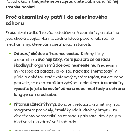
Pokud aksamitník ještě nepěstujete, čtěte dál, možná
na něj
změníte pohled
.
Proč aksamitníky patří i do zeleninového
záhonu
Zkušení zahrádkáři to vědí odedávna. Aksamitníky a zelenina
jsou skvělá dvojka. Není to žádná lidová pověra, ale reálné
mechanismy, které vám ušetří práci i starosti.
Odpuzují škůdce přirozenou cestou
. Kořeny i listy
aksamitníků
uvolňují látky, které jsou pro celou řadu
škodlivých organismů doslova nesnesitelné
. Především
mikroskopičtí paraziti, jako jsou háďátka (nematody) v
půdě a dokážou zničit kořenový systém rajčat, mrkve nebo
petržele, se aksamitníkům vyhýbají obloukem.
Aksamitníky
vysaďte je jako lemování záhonu nebo mezi řady a ochrana
funguje sama od sebe.
Přitahují užitečný hmyz
. Bohatě kvetoucí aksamitníky jsou
magnetem pro včely, čmeláky i další drobný hmyz. Čím
více těchto pomocníků na zahradu přilákáte, tím lépe pro
biodiverzitu a zdraví vaší zahrady.