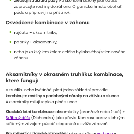
Zlepšují strukturu půdy
. Po skončení sezóny jednoduše
zapracujte rostliny do záhonu. Organická hmota obohatí
půdu a připraví ji na příští rok.
Osvědčené kombinace v záhonu:
rajčata + aksamitníky,
papriky + aksamitníky,
nebo jako živý lem kolem celého bylinkového/zeleninového
záhonu.
Aksamitníky v okrasném truhlíku: kombinace,
které fungují
V truhlíku nebo květináči platí jedno základní pravidlo:
kombinujte rostliny s podobnými nároky na zálivku a slunce
.
Aksamitníky milují teplo a plné slunce.
Klasická letní kombinace:
aksamitníky (oranžové nebo žluté) +
Stříbrný déšť
(Dichondra) jako převis. Kontrast barev s lehkým
stříbrným závojem působí elegantně a svěže zároveň.
Pro milovníky jižanské atmosféry:
aksamitníky +
verbena
+