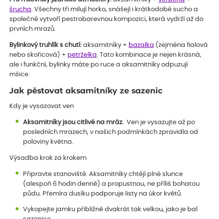
šrucha
. Všechny tři milují horko, snášejí i krátkodobé sucho a
společně vytvoří pestrobarevnou kompozici, která vydrží až do
prvních mrazů.
Bylinkový truhlík s chutí:
aksamitníky +
bazalka
(zejména fialová
nebo skořicová) +
petrželka
. Tato kombinace je nejen krásná,
ale i funkční, bylinky máte po ruce a aksamitníky odpuzují
mšice.
Jak pěstovat aksamitníky ze sazenic
Kdy je vysazovat ven
Aksamitníky jsou citlivé na mráz.
Ven je vysazujte až po
posledních mrazech, v našich podmínkách zpravidla od
poloviny května.
Výsadba krok za krokem
Připravte stanoviště. Aksamitníky chtějí plné slunce
(alespoň 6 hodin denně) a propustnou, ne příliš bohatou
půdu. Přemíra dusíku podporuje listy na úkor květů.
Vykopejte jamku přibližně dvakrát tak velkou, jako je bal