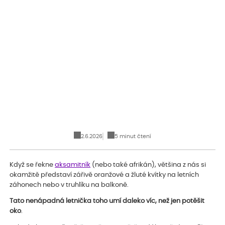
2.6.2026
5 minut čtení
Když se řekne
aksamitník
(nebo také afrikán), většina z nás si
okamžitě představí zářivě oranžové a žluté kvítky na letních
záhonech nebo v truhlíku na balkoně.
Tato nenápadná letnička toho umí daleko víc, než jen potěšit
oko
.