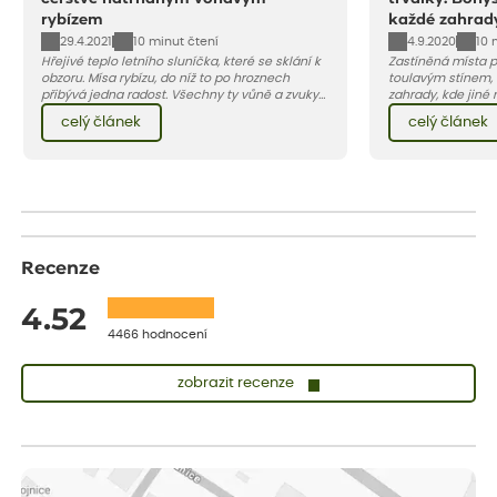
rybízem
každé zahrad
29.4.2021
4.9.2020
10 minut čtení
10 
Hřejivé teplo letního sluníčka, které se sklání k
Zastíněná místa p
obzoru. Mísa rybízu, do níž to po hroznech
toulavým stínem, o
přibývá jedna radost. Všechny ty vůně a zvuky
zahrady, kde jiné r
červencové zahrady. Sklizeň rybízu do kuchyně
vše jsou lokality
celý článek
celý článek
vnese neuvěřitelný klid a radost. A taky trochu
doporučíme dvě z 
bezstarostnosti dětství při mlsání babiččina
okrasných listem.
drobenkového koláče s rybízem.
odvděčí atraktivn
Recenze
4.52
4466 hodnocení
zobrazit recenze
Vladimíra
ověřený nákup
dnes
Vše v pořádku, jsem spokojena.