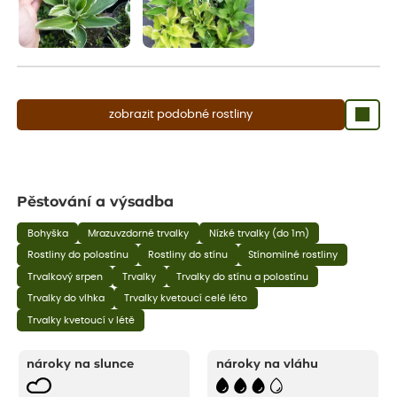
zobrazit podobné rostliny
Pěstování a výsadba
Bohyška
Mrazuvzdorné trvalky
Nízké trvalky (do 1m)
Rostliny do polostínu
Rostliny do stínu
Stínomilné rostliny
Trvalkový srpen
Trvalky
Trvalky do stínu a polostínu
Trvalky do vlhka
Trvalky kvetoucí celé léto
Trvalky kvetoucí v létě
nároky na slunce
nároky na vláhu