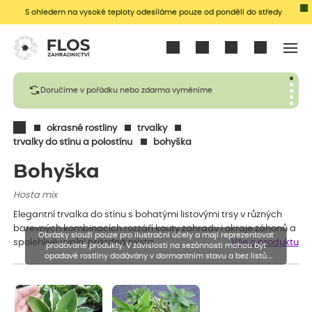
S ohledem na vysoké teploty odesíláme pouze od pondělí do středy
Přihlásit se
Doručíme v pořádku nebo zdarma vyměníme
okrasné rostliny
trvalky
trvalky do stínu a polostínu
bohyška
Bohyška
Hosta mix
Elegantní trvalka do stínu s bohatými listovými trsy v různých
barevných kombinacích rozzáří kouty zahrady i okraje záhonů a
Obrázky slouží pouze pro ilustrační účely a mají reprezentovat
spolehlivě vyplní prázdná místa.
Vše o produktu
prodávané produkty. V závislosti na sezónnosti mohou být
opadavé rostliny dodávány v dormantním stavu a bez listů.
Rostliny mohou být také sestřiženy níže, než je uvedená výška,
aby se podpořil nový růst.