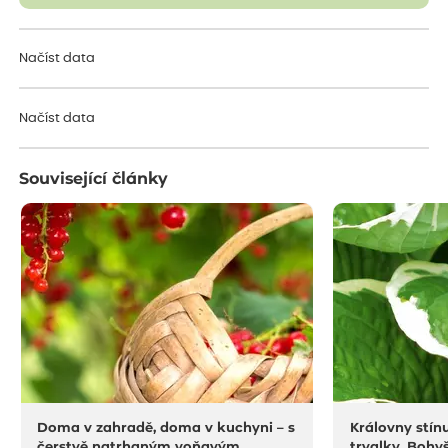
Načíst data
Načíst data
Související články
Doma v zahradě, doma v kuchyni – s
Královny stín
čerstvě natrhaným voňavým
trvalky. Bohyš