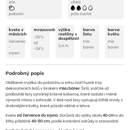
stín
vlhká
polostín
polo suchá
kvete v
mrazuvzdornost
výška
barva
barva
měsících
rostliny v
listu
květu
-20°c
dospělosti
červenec
mix
mix
až
0,4 m
-
barev
barev
-24°c
srpen
Podrobný popis
Oblíbená trvalka do polostínu a stínu tvoří husté trsy
dekorativních listů v širokém
mixu barev
. Širší, srdčité až
podlouhlé listy vytvářejí krásné koberce, které ozdobí i méně
výrazná místa v zahradě. V létě nad listy vystupují štíhlé stvoly s
drobnějšími květy, které působí něžně a lehce.
Kvete
od července do srpna
. Dorůstá do výšky okolo
40 cm
a do
šířky přibližně
40-60 cm
, podle konkrétní odrůdy a stanoviště.