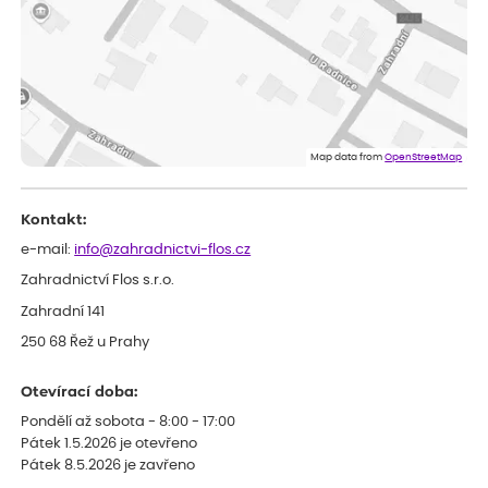
Iveta
ověřený nákup
dnes
Rostlina mi přišla v dobrém stavu, jsem spokojená.
Zuzana
ověřený nákup
dnes
Spokojenost s dodáním kvalitních rostlin
Map data from
OpenStreetMap
Kontakt:
e-mail:
info@zahradnictvi-flos.cz
Zahradnictví Flos s.r.o.
Zahradní 141
250 68 Řež u Prahy
Otevírací doba:
Pondělí až sobota - 8:00 - 17:00
Pátek 1.5.2026 je otevřeno
Pátek 8.5.2026 je zavřeno