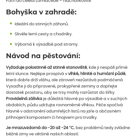
Patří do čeledi Lamiaceae – hluchavkovité.
Bohyška v zahradě:
Ideální do stinných záhonů.
Skvěle lemí cesty a chodníky.
Výborná k výsadbě pod stromy.
Návod na pěstování:
Vyžaduje polostinné až stinné stanoviště
, kde ji nespálí přímé
letní slunce. Nejlépe prospívá v
vlhké, hlinité a humózní půdě
,
která dobře drží vláhu, ale zároveň nezůstává podmáčená.
Vysaďte ji do připravené, prokypřené zeminy a dopřejte
dostatek prostoru, aby se trsy mohly rozrůstat do šířky.
Pravidelná zálivka
je důležitá hlavně po výsadbě a v suchých
obdobích, půdu udržujte rovnoměrně vlhkou. Péče spočívá
hlavně v odstranění odumřelých listů na jaře a občasném
přihnojení kompostem či hnojivem pro trvalky.
Je mrazuvzdorná do -20 až -24 °C
, bez problémů tedy zvládne
běžné zimy ve většině našich oblastí.