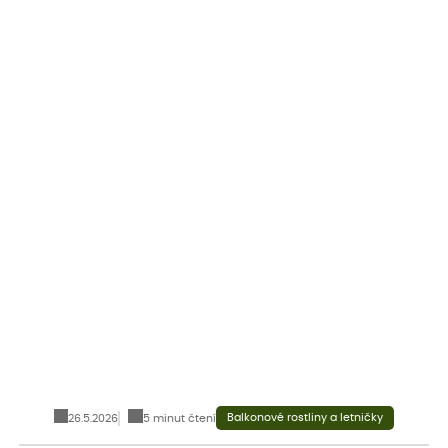
Balkonové rostliny a letničky
26.5.2026
5 minut čtení