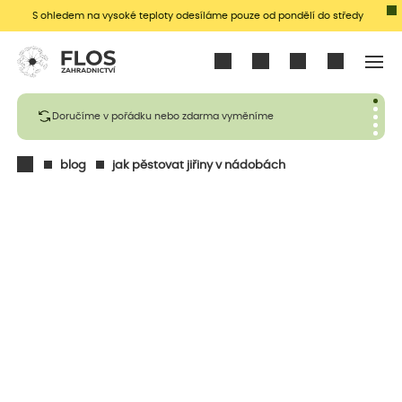
S ohledem na vysoké teploty odesíláme pouze od pondělí do středy
Přihlásit se
Doručíme v pořádku nebo zdarma vyměníme
blog
jak pěstovat jiřiny v nádobách