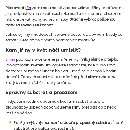
Pěstování
jiřin
vám maximálně zjednodušíme. Jiřiny prodáváme
již předpěstované v květnících. Nemusíte řešit jarní probouzení
hlíz, ani čekat týdny na první lístky.
Stačí si vybrat oblíbenou
barvu a rovnou se kochat.
Jak se o jiřiny v nádobách správně postarat, aby vám kvetly od
začátku léta až do prvních podzimních mrazíků?
Kam jiřiny v květináči umístit?
Jiřiny
pochází z prosluněné jižní Ameriky,
milují slunce a teplo
.
Pro optimální kvetení jim vyberte stanoviště, kde budou mít
dostatek přímého slunečního svitu (ideálně alespoň 6 hodin
denně). Zároveň ocení místo chráněné před silným větrem,
který by mohl křehčí stonky polámat.
Správný substrát a přesazení
I když vám rostliny dodáme v kvalitním substrátu, pro
dlouhodobý úspěch doporučujeme jiřiny přesadit do o něco
větších nádob.
Použijte
výživný, humózní a dobře propustný substrát
(např.
substrát pro balkonové rostliny).