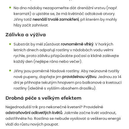
Na dno nádoby nezapomeňte dát drenážní vrstvu (např.
keramzit) a ujistěte se, že má květináč odtokové otvory.
Jiřiny totiž
nesnáší trvalé zamokření
, při kterém by mohly
hlízy začít zahnívat.
Zálivka a výživa
Substrát by měl zůstávat
rovnoměrně vlhký
. V horkých
letních dnech odpařují rostliny v nádobách vodu velmi
rychle, proto zálivku přizpůsobte počasí a klidně zalévejte
každý den (nejlépe ráno nebo večer).
Jiřiny jsou poměrně hladové rostliny. Aby neúnavně tvořily
nové pupeny, dopřejte jim
pravidelnou výživu
. Jednou za 14
dní je přihnojte tekutým hnojivem pro balkonové a kvetoucí
rostliny (ideálně s vyšším obsahem draslíku).
Drobná péče s velkým efektem
Nejjednodušší trik pro nekonečné kvetení? Pravidelné
odstraňování odkvetlých květů
. Jakmile začne květ vadnout,
odstřihněte ho. Rostlina se nebude vysilovat a veškerou energii
vloží do růstu nových poupat.