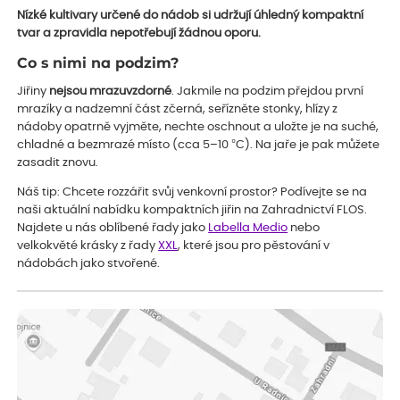
Nízké kultivary určené do nádob si udržují úhledný kompaktní
tvar a zpravidla nepotřebují žádnou oporu.
Co s nimi na podzim?
Jiřiny
nejsou mrazuvzdorné
. Jakmile na podzim přejdou první
mrazíky a nadzemní část zčerná, seřízněte stonky, hlízy z
nádoby opatrně vyjměte, nechte oschnout a uložte je na suché,
chladné a bezmrazé místo (cca 5–10 °C). Na jaře je pak můžete
zasadit znovu.
Náš tip: Chcete rozzářit svůj venkovní prostor? Podívejte se na
naši aktuální nabídku kompaktních jiřin na Zahradnictví FLOS.
Najdete u nás oblíbené řady jako
Labella Medio
nebo
velkokvěté krásky z řady
XXL
, které jsou pro pěstování v
nádobách jako stvořené.