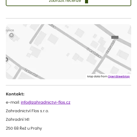
zobrazit recenze
Vladimíra
ověřený nákup
dnes
Vše v pořádku, jsem spokojena.
Iveta
ověřený nákup
dnes
Rostlina mi přišla v dobrém stavu, jsem spokojená.
Zuzana
ověřený nákup
dnes
Spokojenost s dodáním kvalitních rostlin
Map data from
OpenStreetMap
Kontakt:
e-mail:
info@zahradnictvi-flos.cz
Zahradnictví Flos s.r.o.
Zahradní 141
250 68 Řež u Prahy