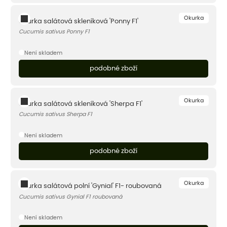
Okurka
Okurka salátová skleníková 'Ponny F1'
Cucumis sativus Ponny F1
Není skladem
podobné zboží
Okurka
Okurka salátová skleníková 'Sherpa F1'
Cucumis sativus Sherpa F1
Není skladem
podobné zboží
Okurka
Okurka salátová polní 'Gynial' F1- roubovaná
Cucumis sativus Gynial F1 roubovaná
Není skladem