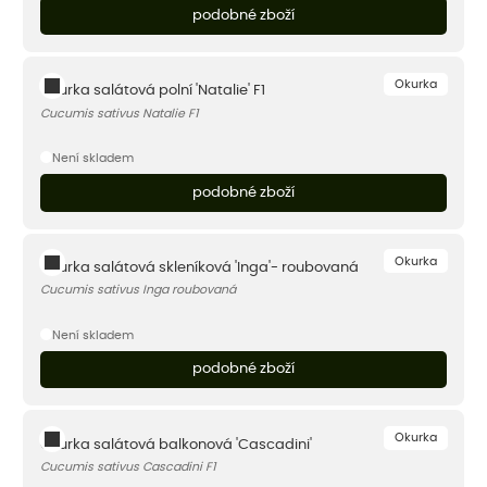
podobné zboží
Okurka
Okurka salátová polní 'Natalie' F1
Cucumis sativus Natalie F1
Není skladem
podobné zboží
Okurka
Okurka salátová skleníková 'Inga'- roubovaná
Cucumis sativus Inga roubovaná
Není skladem
podobné zboží
Okurka
Okurka salátová balkonová 'Cascadini'
Cucumis sativus Cascadini F1