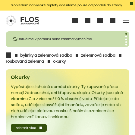
S ohledem na vysoké teploty odesíláme pouze od pondělí do středy
Přihlásit se
Doručíme v pořádku nebo zdarma vyměníme
bylinky a zeleninová sadba
zeleninová sadba
roubovaná zelenina
okurky
Okurky
Vypěstujte si chutné domácí okurky. Ty kupované přece
nemají žádnou chuť, ani křupavou slupku. Okurky jsou plné
vitamínu C a z více než 90 % obsahují vodu. Přidejte je do
salátu, udělejte si osvěžující limonádu, zavařte je nebo si z
nich udělejte pleťovou masku. S našimi sazenicemi se
hranice vaší fantazii nekladou.
zobrazit více