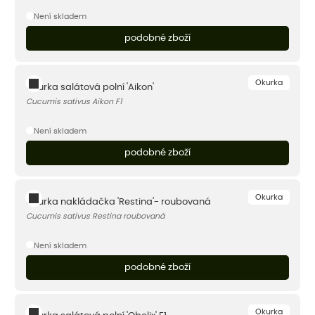
Není skladem
podobné zboží
Okurka
Okurka salátová polní 'Aikon'
Cucumis sativus Aikon F1
Není skladem
podobné zboží
Okurka
Okurka nakládačka 'Restina'- roubovaná
Cucumis sativus Restina roubovaná
Není skladem
podobné zboží
Okurka