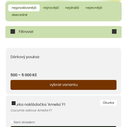
nejprodávanější
nejnovější
nejdražší
nejlevnější
abecedně
Filtrovat
Dárkový poukaz
500 – 5 000
Kč
vybrat variantu
Okurka
Okurka nakládačka 'Amelia' F1
Cucumis sativus Amelia F1
Není skladem