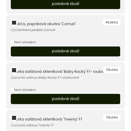
podobné zboží
Ačokča
Ačokča, papriková okurka 'Cornuti'
Cyclanthera pedata Cornuti
Není skladem
podobné zboží
Okurka
Okurka salátová skleníková 'Baby Rocky' F1- roubovaná
Cucumis sativus Baby Rocky F1 roubovaná
Není skladem
podobné zboží
Okurka
Okurka salátová skleníková 'Twenty' F1
Cucumis sativus Twenty F1