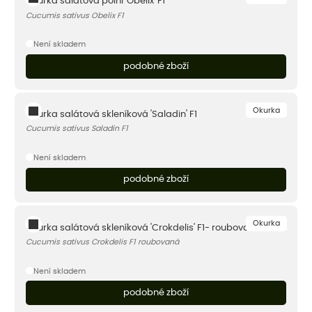
Okurka salátová polní 'Obelix' F1
Cucumis sativus Obelix F1
Není skladem
podobné zboží
Okurka
Okurka salátová skleníková 'Saladin' F1
Cucumis sativus Saladin F1
Není skladem
podobné zboží
Okurka
Okurka salátová skleníková 'Crokdelis' F1- roubovaná
Cucumis sativus Crokdelis F1 roubovaná
Není skladem
podobné zboží