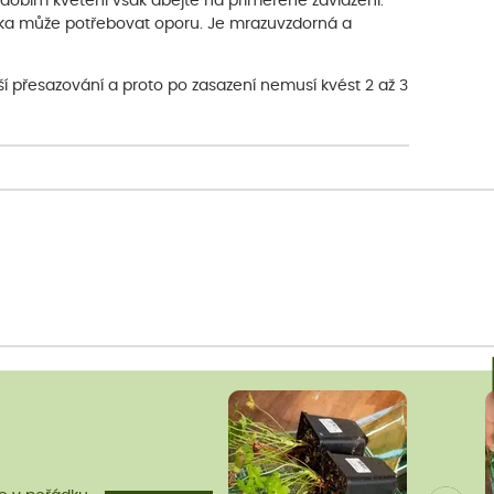
dobím kvetení však dbejte na přiměřené zavlažení.
ňka může potřebovat oporu. Je mrazuvzdorná a
í přesazování a proto po zasazení nemusí kvést 2 až 3