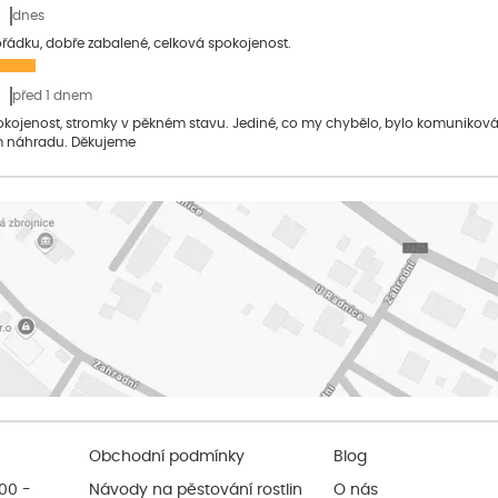
dnes
pořádku, dobře zabalené, celková spokojenost.
před 1 dnem
pokojenost, stromky v pěkném stavu. Jediné, co my chybělo, bylo komuniko
 náhradu. Děkujeme
Obchodní podmínky
Blog
:00 -
Návody na pěstování rostlin
O nás