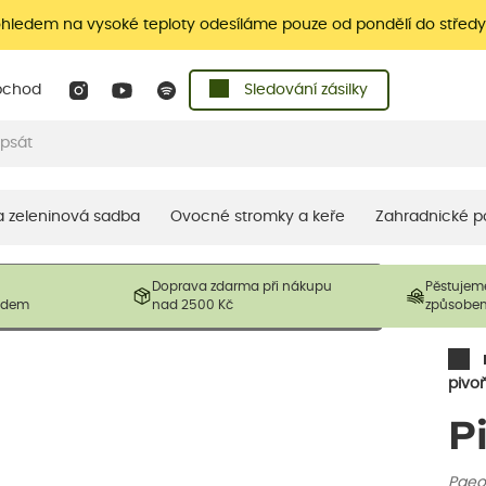
ohledem na vysoké teploty odesíláme pouze od pondělí do středy
bchod
Sledování zásilky
 a zeleninová sadba
Ovocné stromky a keře
Zahradnické p
 prodávané produkty. V závislosti na sezónnosti mohou být
Doprava zdarma při nákupu
Pěstujem
ostliny mohou být také sestřiženy níže, než je uvedená
ladem
nad 2500 Kč
způsobe
řil nový růst.
pivo
P
Paeon