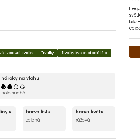
Elega
svět
bílo
čele
ě kvetoucí trvalky
Trvalky
Trvalky kvetoucí celé léto
nároky na vláhu
polo suchá
liny v
barva listu
barva květu
zelená
růžová