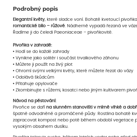
Podrobný popis
Elegantní květy
, které sladce voní. Bohatě kvetoucí pivoňk
romantické bílo – růžové
. Nádherně vypadá řezaná ve váze
Řadíme ji do čeledi Paeoniaceae – pivoňkovité.
Pivoňka v zahradě:
• Hodí se do každé zahrady
• Vynikne jako solitér i součást trvalkového záhonu
• Můžete ji použít na živý plot
• Ohromí svými velkými květy, které můžete řezat do vázy
• Odolává škůdcům
• Přitahuje opylovače
• Zkombinujte s růžemi, kosatci nebo jiným kultivarem pivo
Návod na pěstování:
Pivoňce se daří
na slunném stanovišti v mírně vlhké a dob
špatně odvodněné a promáčené půdy. Rostlina bohatě kvet
zapracovat kompost nebo poté během období vegetace použ
vysokým obsahem dusíku.