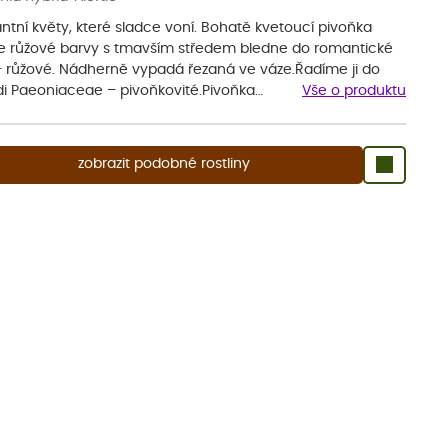
ntní květy, které sladce voní. Bohatě kvetoucí pivoňka
le růžové barvy s tmavším středem bledne do romantické
 – růžové. Nádherně vypadá řezaná ve váze.Řadíme ji do
di Paeoniaceae – pivoňkovité.Pivoňka…
Vše o produktu
zobrazit podobné rostliny