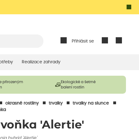
Přihlásit se
otřeby
Realizace zahrady
e přirozeným
Ekologické a šetrné
m
balení rostlin
okrasné rostliny
trvalky
trvalky na slunce
ňka
ivoňka 'Alertie'
ia hybrid 'Alertie'