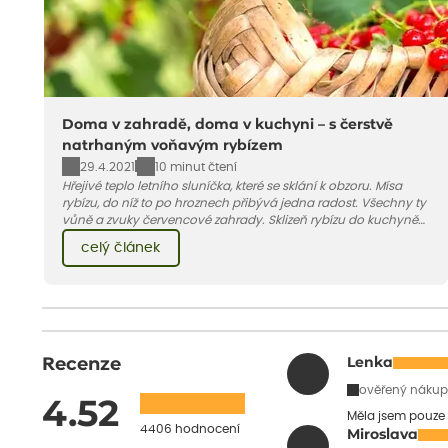
Doma v zahradě, doma v kuchyni – s čerstvě
natrhaným voňavým rybízem
29.4.2021
10 minut čtení
Hřejivé teplo letního sluníčka, které se sklání k obzoru. Mísa
rybízu, do níž to po hroznech přibývá jedna radost. Všechny ty
vůně a zvuky červencové zahrady. Sklizeň rybízu do kuchyně
vnese neuvěřitelný klid a radost. A taky trochu bezstarostnosti
celý článek
dětství při mlsání babiččina drobenkového koláče s rybízem.
Recenze
Lenka
ověřený nákup
4.52
Měla jsem pouze 
4406 hodnocení
Miroslava