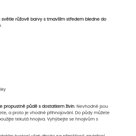
a
světle růžové barvy s tmavším středem bledne do
.
ňky
ře propustné půdě s dostatkem živin
. Nevhodné jsou
e, a proto je vhodné přihnojování. Do půdy můžete
ijte tekutá hnojiva. Vyhýbejte se hnojivům s