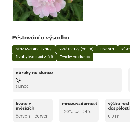
Pěstování a výsadba
Mrazuvzdorné trvalky
Nízké trvalky (do 1m)
Pivoňka
Růžov
Trvalky kvetoucí v létě
Trvalky na slunce
nároky na slunce
slunce
kvete v
mrazuvzdornost
výška rost
měsících
dospělosti
-20°c až -24°c
červen - červen
0,9 m