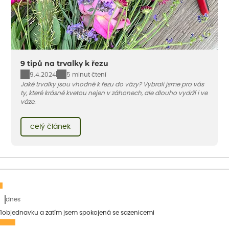
9 tipů na trvalky k řezu
9.4.2024
5 minut čtení
Jaké trvalky jsou vhodné k řezu do vázy? Vybrali jsme pro vás
ty, které krásně kvetou nejen v záhonech, ale dlouho vydrží i ve
váze.
celý článek
dnes
1objednavku a zatím jsem spokojená se sazenicemi