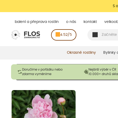
S 
balení a přeprava rostlin
o nás
kontakt
velkoo
4.52/5
Okrasné rostliny
Bylinky
Obrázky slouží pouze pro ilustrační účely a mají reprezentovat
Doručíme v pořádku nebo
Nejširší výběr v ČR
opadavé rostliny dodávány v dormantním stavu a bez listů. R
zdarma vyměníme
10.000+ druhů sk
výška, aby se podpo