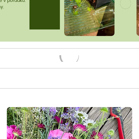
me v pořádku.
y.
Načítám...