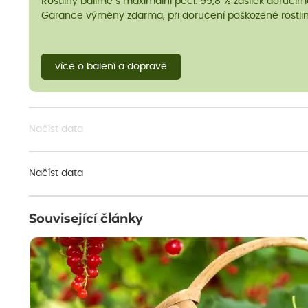
Rostliny balíme s maximální péčí. 99,8 % zásilek doručí
Garance výměny zdarma, při doručení poškozené rostlin
více o balení a dopravě
Načíst data
Načíst data
Související články