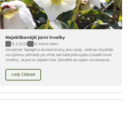
Nejoblíbenější jarní trvalky
16.3.2022
10 minut čtení
Konečně! Teplejší a slunečné dny jsou tady. Jistě se chystáte
na úpravu zahrady po zimě, ale také plánujete vysadit nové
rostliny. Je pro to ideální čas. Zaměřte se nejen na okrasné
keře, ale také k zakomponování jarně kvetoucích trvalek do
vašeho zahradního konceptu.
celý článek