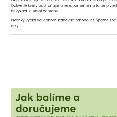
Pivoňka toleruje sucho, během letních veder nebo před ob
Odkvetlé květy odstraňujte a nezapomeňte na to, že pivo
nevyžaduje zimní ochranu.
Pivoňky vydrží na jednom stanovišti mnoho let. Špatně snáš
roky.
Jak balíme a
doručujeme