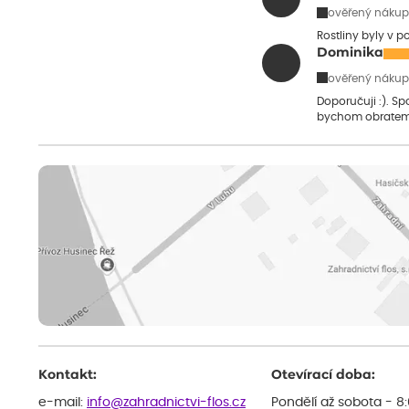
ověřený nákup
Rostliny byly v 
Dominika
ověřený nákup
Doporučuji :). S
bychom obratem
Kontakt:
Otevírací doba:
e-mail:
info@zahradnictvi-flos.cz
Pondělí až sobota - 8