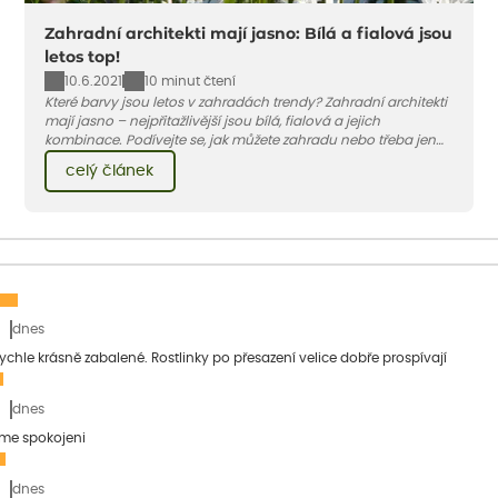
Zahradní architekti mají jasno: Bílá a fialová jsou
letos top!
10.6.2021
10 minut čtení
Které barvy jsou letos v zahradách trendy? Zahradní architekti
mají jasno – nejpřitažlivější jsou bílá, fialová a jejich
kombinace. Podívejte se, jak můžete zahradu nebo třeba jen
jeden záhon, terasu či balkon do bílo-fialových tónů
celý článek
obléknout i vy.
dnes
 rychle krásně zabalené. Rostlinky po přesazení velice dobře prospívají
dnes
sme spokojeni
dnes