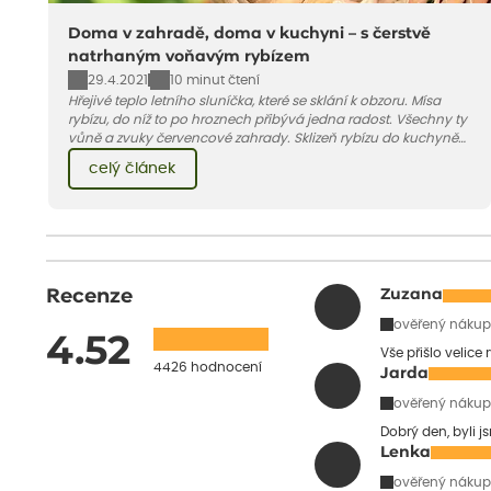
Doma v zahradě, doma v kuchyni – s čerstvě
natrhaným voňavým rybízem
29.4.2021
10 minut čtení
Hřejivé teplo letního sluníčka, které se sklání k obzoru. Mísa
rybízu, do níž to po hroznech přibývá jedna radost. Všechny ty
vůně a zvuky červencové zahrady. Sklizeň rybízu do kuchyně
vnese neuvěřitelný klid a radost. A taky trochu bezstarostnosti
celý článek
dětství při mlsání babiččina drobenkového koláče s rybízem.
Recenze
Zuzana
ověřený nákup
4.52
Vše přišlo velice
4426 hodnocení
Jarda
ověřený nákup
Dobrý den, byli j
Lenka
ověřený nákup