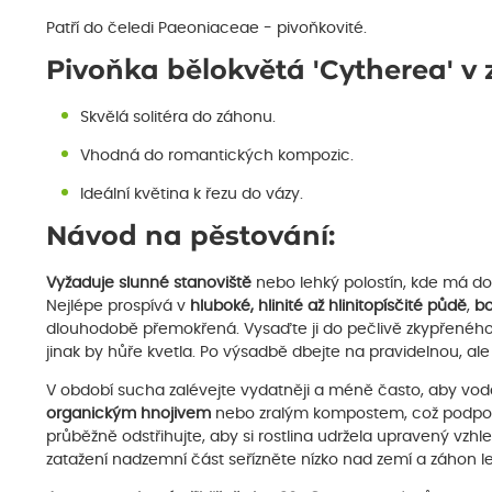
Patří do čeledi Paeoniaceae - pivoňkovité.
Pivoňka bělokvětá 'Cytherea' v
Skvělá solitéra do záhonu.
Vhodná do romantických kompozic.
Ideální květina k řezu do vázy.
Návod na pěstování:
Vyžaduje slunné stanoviště
nebo lehký polostín, kde má do
Nejlépe prospívá v
hluboké, hlinité až hlinitopísčité půdě
,
bo
dlouhodobě přemokřená. Vysaďte ji do pečlivě zkypřeného 
jinak by hůře kvetla. Po výsadbě dbejte na pravidelnou, al
V období sucha zalévejte vydatněji a méně často, aby vod
organickým hnojivem
nebo zralým kompostem, což podpoří b
průběžně odstřihujte, aby si rostlina udržela upravený vzh
zatažení nadzemní část seřízněte nízko nad zemí a záhon