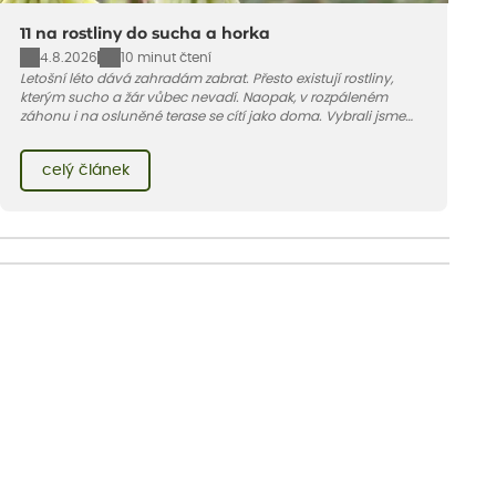
11 na rostliny do sucha a horka
4.8.2026
10 minut čtení
Letošní léto dává zahradám zabrat. Přesto existují rostliny,
kterým sucho a žár vůbec nevadí. Naopak, v rozpáleném
záhonu i na osluněné terase se cítí jako doma. Vybrali jsme
pro vás 11 tipů na odolné druhy, které zvládnou horké a suché
léto bez pravidelné zálivky. Pojďme se podívat, které to jsou.
celý článek