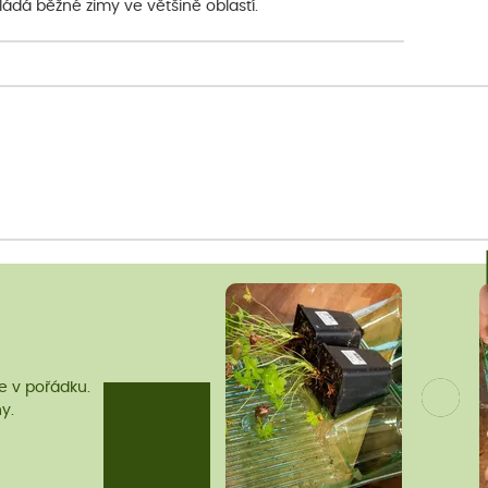
ládá běžné zimy ve většině oblastí.
me v pořádku.
y.