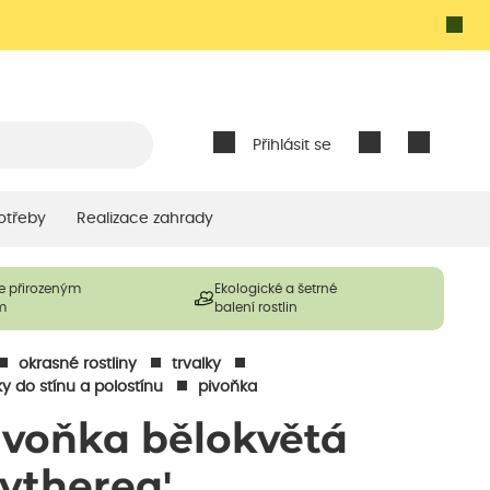
Přihlásit se
otřeby
Realizace zahrady
e přirozeným
Ekologické a šetrné
m
balení rostlin
okrasné rostliny
trvalky
ky do stínu a polostínu
pivoňka
ivoňka bělokvětá
Cytherea'