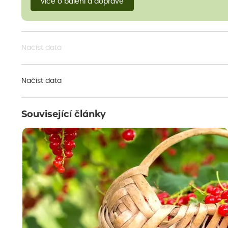
více o balení a dopravě
Načíst data
Načíst data
Související články