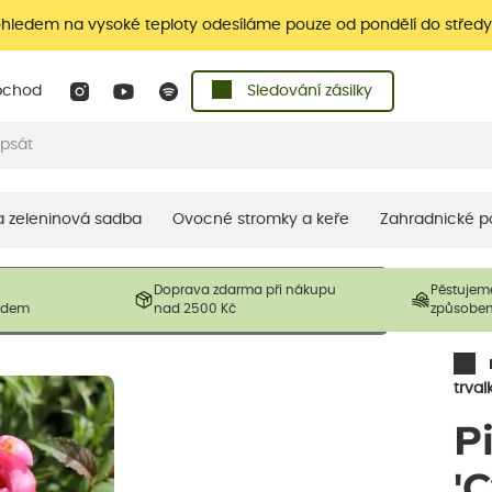
ohledem na vysoké teploty odesíláme pouze od pondělí do středy
bchod
Sledování zásilky
 a zeleninová sadba
Ovocné stromky a keře
Zahradnické p
 prodávané produkty. V závislosti na sezónnosti mohou být
Doprava zdarma při nákupu
Pěstujem
ostliny mohou být také sestřiženy níže, než je uvedená
ladem
nad 2500 Kč
způsobe
řil nový růst.
trval
P
'