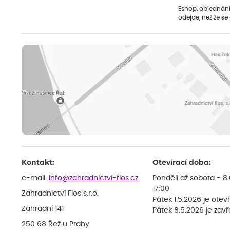
Eshop, objednání 
odejde, než že se
Kontakt:
Otevírací doba:
e-mail:
info@zahradnictvi-flos.cz
Pondělí až sobota - 8
17:00
Zahradnictví Flos s.r.o.
Pátek 1.5.2026 je otev
Zahradní 141
Pátek 8.5.2026 je zav
250 68 Řež u Prahy