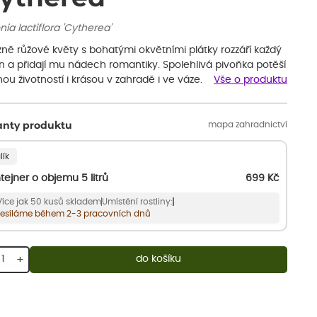
ia lactiflora 'Cytherea'
ně růžové květy s bohatými okvětními plátky rozzáří každý
n a přidají mu nádech romantiky. Spolehlivá pivoňka potěší
ou životností i krásou v zahradě i ve váze.
Vše o produktu
mapa zahradnictví
anty produktu
lík
tejner o objemu 5 litrů
699
Kč
Více jak 50 kusů skladem
Umístění rostliny:
esíláme během 2-3 pracovních dnů
+
do košíku