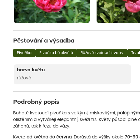
Pěstování a výsadba
Pivoňka
Pivoňka bělokvětá
Růžově kvetoucí trvalky
Trva
barva květu
růžová
Podrobný popis
Bohatě kvetoucí pivoňka s velkými, miskovitými,
poloplným
olistěním a vytvářejí elegantní, svěží trs. Květy působí plně
záhonů, tak k řezu do vázy.
Kvete
od května do června
. Dorůstá do výšky okolo
70-90