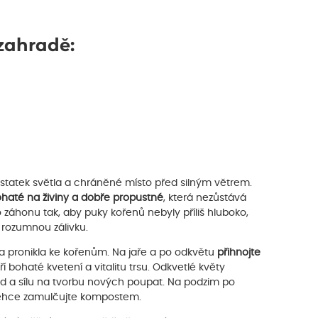
 zahradě:
statek světla a chráněné místo před silným větrem.
haté na živiny a dobře propustné
, která nezůstává
záhonu tak, aby puky kořenů nebyly příliš hluboko,
e rozumnou zálivku.
a pronikla ke kořenům. Na jaře a po odkvětu
přihnojte
ohaté kvetení a vitalitu trsu. Odkvetlé květy
led a sílu na tvorbu nových poupat. Na podzim po
 lehce zamulčujte kompostem.