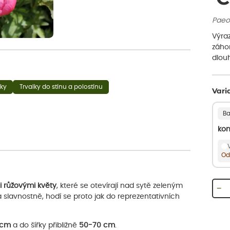
Paeon
Výraz
záho
dlouh
lky
Trvalky do stínu a polostínu
Vari
Ba
kon
Od
i
růžovými květy
, které se otevírají nad sytě zeleným
−
 a slavnostně, hodí se proto jak do reprezentativních
 cm
a do šířky přibližně
50-70 cm
.