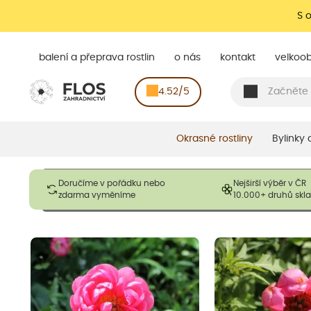
S 
balení a přeprava rostlin
o nás
kontakt
velkoo
4.52/5
Okrasné rostliny
Bylinky
Obrázky slouží pouze pro ilustrační účely a mají reprezentovat
Doručíme v pořádku nebo
Nejširší výběr v ČR
opadavé rostliny dodávány v dormantním stavu a bez listů. R
zdarma vyměníme
10.000+ druhů sk
výška, aby se podpo