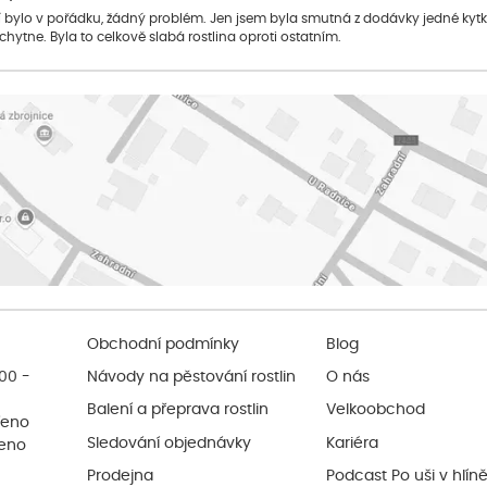
bylo v pořádku, žádný problém. Jen jsem byla smutná z dodávky jedné kytky, 
 chytne. Byla to celkově slabá rostlina oproti ostatním.
Obchodní podmínky
Blog
:00 -
Návody na pěstování rostlin
O nás
Balení a přeprava rostlin
Velkoobchod
řeno
Sledování objednávky
Kariéra
řeno
Prodejna
Podcast Po uši v hlín