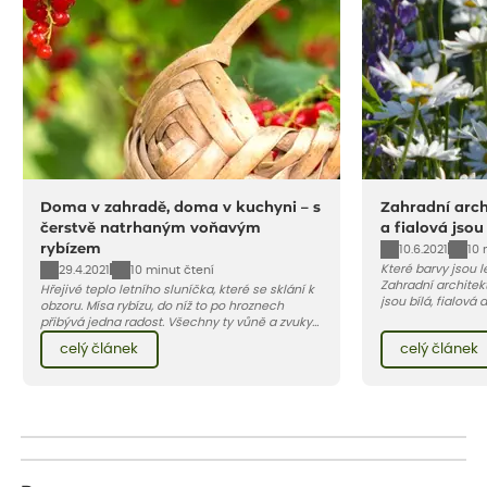
Doma v zahradě, doma v kuchyni – s
Zahradní archi
čerstvě natrhaným voňavým
a fialová jsou
rybízem
10.6.2021
10 
Které barvy jsou 
29.4.2021
10 minut čtení
Zahradní architekt
Hřejivé teplo letního sluníčka, které se sklání k
jsou bílá, fialová
obzoru. Mísa rybízu, do níž to po hroznech
se, jak můžete za
přibývá jedna radost. Všechny ty vůně a zvuky
záhon, terasu či b
červencové zahrady. Sklizeň rybízu do kuchyně
celý článek
celý článek
obléknout i vy.
vnese neuvěřitelný klid a radost. A taky trochu
bezstarostnosti dětství při mlsání babiččina
drobenkového koláče s rybízem.