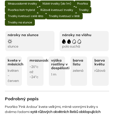
Mrazuvzdorné trvalky
Nízké trvalky (do 1m)
Pivoňka
Pivoňka Itoh-hybrid
Růžově kvetoucí trvalky
Trvalky
Trvalky kvetoucí celé léto
Trvalky kvetoucí v létě
Trvalky na slunce
nároky na slunce
nároky na vláhu
slunce
polo suchá
kvete v
mrazuvzdornost
výška
barva
barva
měsících
rostliny v
listu
květu
-20°c
dospělosti
květen
zelená
růžová
až
1 m
-
-24°c
červen
Podrobný popis
Pivoňka 'Pink Ardour' kvete velkými, mírně vonnými květy s
dvěma řadami
sytě růžových okvětních lístků obklopujících