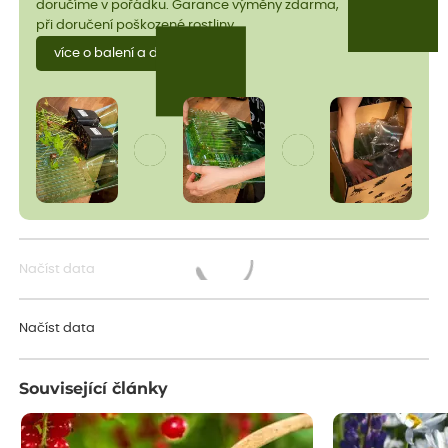
doručíme v pořádku. Garance výměny zdarma,
při doručení poškozené rostliny.
více o balení a dopravě
Načíst data
Načítám...
Načíst data
Související články