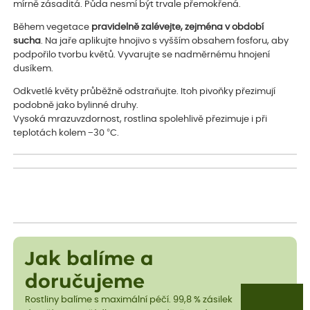
mírně zásaditá. Půda nesmí být trvale přemokřená.
Během vegetace
pravidelně zalévejte, zejména v období
sucha
. Na jaře aplikujte hnojivo s vyšším obsahem fosforu, aby
podpořilo tvorbu květů. Vyvarujte se nadměrnému hnojení
dusíkem.
Odkvetlé květy průběžně odstraňujte. Itoh pivoňky přezimují
podobně jako bylinné druhy.
Vysoká mrazuvzdornost, rostlina spolehlivě přezimuje i při
teplotách kolem −30 °C.
Jak balíme a
doručujeme
Rostliny balíme s maximální péčí. 99,8 % zásilek