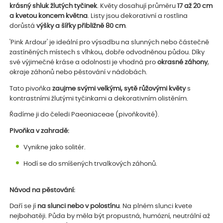
krásný shluk žlutých tyčinek
. Květy dosahují průměru
17 až 20 cm
a kvetou koncem května
. Listy jsou dekorativní a rostlina
dorůstá
výšky a šířky přibližně 80 cm
.
'Pink Ardour' je ideální pro výsadbu na slunných nebo částečně
zastíněných místech s vlhkou, dobře odvodněnou půdou. Díky
své výjimečné kráse a odolnosti je vhodná pro
okrasné záhony
,
okraje záhonů nebo pěstování v nádobách.
Tato pivoňka
zaujme svými velkými, sytě růžovými květy
s
kontrastními žlutými tyčinkami a dekorativním olistěním.
Řadíme ji do čeledi Paeoniaceae (pivoňkovité).
Pivoňka v zahradě:
Vynikne jako solitér.
Hodí se do smíšených trvalkových záhonů.
Návod na pěstování:
Daří se jí
na slunci nebo v polostínu
. Na plném slunci kvete
nejbohatěji. Půda by měla být propustná, humózní, neutrální až