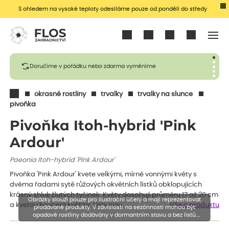
S ohledem na vysoké teploty odesíláme pouze od pondělí do středy
Přihlásit se
Doručíme v pořádku nebo zdarma vyměníme
okrasné rostliny
trvalky
trvalky na slunce
pivoňka
Pivoňka Itoh-hybrid 'Pink
Ardour'
Paeonia Itoh-hybrid 'Pink Ardour'
Pivoňka 'Pink Ardour' kvete velkými, mírně vonnými květy s
dvěma řadami sytě růžových okvětních lístků obklopujících
krásný shluk žlutých tyčinek. Květy dosahují průměru 17 až 20 cm
Obrázky slouží pouze pro ilustrační účely a mají reprezentovat
a kvetou koncem května. Listy jsou…
Vše o produktu
prodávané produkty. V závislosti na sezónnosti mohou být
opadavé rostliny dodávány v dormantním stavu a bez listů.
Rostliny mohou být také sestřiženy níže, než je uvedená výška,