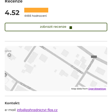
Recenze
4.52
4466 hodnocení
zobrazit recenze
Vladimíra
ověřený nákup
dnes
Vše v pořádku, jsem spokojena.
Iveta
ověřený nákup
dnes
Rostlina mi přišla v dobrém stavu, jsem spokojená.
Zuzana
ověřený nákup
dnes
Spokojenost s dodáním kvalitních rostlin
Map data from
OpenStreetMap
Kontakt:
e-mail:
info@zahradnictvi-flos.cz