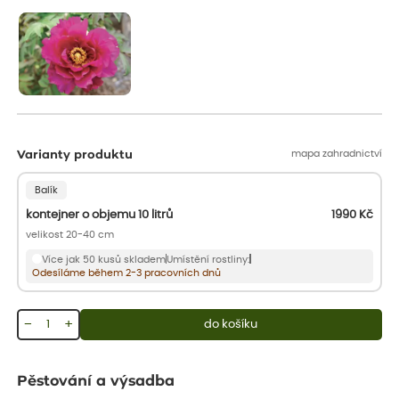
aby se podpořil nový růst.
mapa zahradnictví
Varianty produktu
Balík
kontejner o objemu 10 litrů
1990
Kč
velikost 20-40 cm
Více jak 50 kusů skladem
Umístění rostliny:
Odesíláme během 2-3 pracovních dnů
−
+
do košíku
Pěstování a výsadba