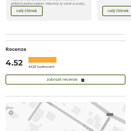
snadné, v poslední
přibývá jedna radost. Všechny ty vůně a zvuky
napadají larvy d
červencové zahrady. Sklizeň rybízu do kuchyně
celý článek
celý článek
květilky cibulové 
vnese neuvěřitelný klid a radost. A taky trochu
bezstarostnosti dětství při mlsání babiččina
drobenkového koláče s rybízem.
Recenze
4.52
4426 hodnocení
zobrazit recenze
Zuzana
ověřený nákup
dnes
Vše přišlo velice rychle krásně zabalené. Rostlinky po přesazení
velice dobře prospívají
Jarda
ověřený nákup
dnes
Dobrý den, byli jsme spokojeni