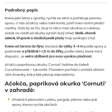
Podrobný popis
Roste jako liána s úponky, rychle se větví a potřebuje pevnou
oporu. U nás ačokča, nebo také korila, patří mezi raritní plodící
rostliny. Dalo by se říci, že je to něco mezi okurkou a cuketou,
avšak na rozdíl od okurky vytváří dutý střed.
Malé, olivově
zelené, křupavé a sladkokyselé plody
mají vynikající chuť.
Kvete od června do října.
Dorůstá
do výšky 3–4 m
podle opory a
podmínek
a přibližně 1–1,5 m do šířky,
podle místa, které má k
dispozici.
Je
velmi oblíbená pro
svou vysokou plodnost.
Ačokču paprikovou okurku 'Cornuti' řadíme do čeledi
Cucurbitaceae – tykvovité. Původem pochází z andské oblasti
Jižní Ameriky, kde ji lidé pěstují odpradávna.
Ačokča, papriková okurka 'Cornuti'
v zahradě:
Vhodná k pěstování u plotu, pergoly, pletiva nebo jiné
opory, kterou rychle obrůstá.