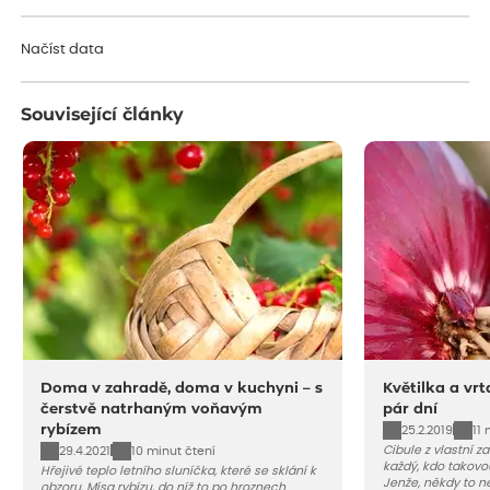
Načítám...
Načíst data
Související články
Doma v zahradě, doma v kuchyni – s
Květilka a vrt
čerstvě natrhaným voňavým
pár dní
rybízem
25.2.2019
11 
Cibule z vlastní za
29.4.2021
10 minut čtení
každý, kdo takovo
Hřejivé teplo letního sluníčka, které se sklání k
Jenže, někdy to n
obzoru. Mísa rybízu, do níž to po hroznech