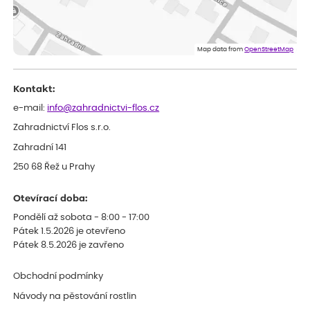
Lenka
ověřený nákup
dnes
Eshop, objednání bylo v pořádku, žádný problém. Jen jsem byla
Map data from
OpenStreetMap
smutná z dodávky jedné kytky, která nebyla v nejlepší kondici a i
po zasazení vypadá spíše, že odejde, než že se chytne. Byla to
celkově slabá rostlina oproti ostatním.
Kontakt:
e-mail:
info@zahradnictvi-flos.cz
Zahradnictví Flos s.r.o.
Zahradní 141
250 68 Řež u Prahy
Otevírací doba:
Pondělí až sobota - 8:00 - 17:00
Pátek 1.5.2026 je otevřeno
Pátek 8.5.2026 je zavřeno
Obchodní podmínky
Návody na pěstování rostlin