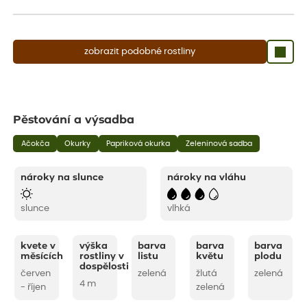
aby se podpořil nový růst.
zobrazit podobné rostliny
Pěstování a výsadba
Ačokča
Okurky
Papriková okurka
Zeleninová sadba
nároky na slunce
nároky na vláhu
slunce
vlhká
kvete v
výška
barva
barva
barva
měsících
rostliny v
listu
květu
plodu
dospělosti
červen
zelená
žlutá
zelená
4 m
- říjen
zelená