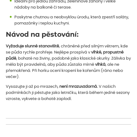
Ideální pro jedlou zahradu, zeleninové záhony i velké
nádoby na balkoně či terase.
Poskytne chutnou a neobvyklou úrodu, která zpestří saláty,
pomazánky i teplou kuchyni.
Návod na pěstování:
Vyžaduje slunné stanoviště
, chráněné před silným větrem, kde
se půda rychle prohřeje. Nejlépe prospívá v
vlhké, propustné
půdě
, bohaté na živiny, podobně jako klasické okurky. Zálivka by
měla být pravidelná, aby půda zůstala mírně
vlhká
, ale ne
přemokřená. Při horku ocení kropení ke kořenům (ráno nebo
večer).
Vysazujte ji až po mrazech,
není mrazuvzdorná.
V našich
podmínkách ji pěstujte jako letničku, která během jedné sezony
vzroste, vykvete a bohatě zaplodí.