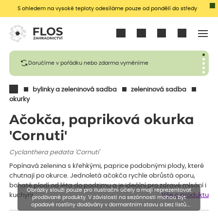
S ohledem na vysoké teploty odesíláme pouze od pondělí do středy
Přihlásit se
Doručíme v pořádku nebo zdarma vyměníme
bylinky a zeleninová sadba
zeleninová sadba
okurky
Ačokča, papriková okurka
'Cornuti'
Cyclanthera pedata 'Cornuti'
Popínavá zelenina s křehkými, paprice podobnými plody, které
chutnají po okurce. Jednoletá ačokča rychle obrůstá oporu,
bohatě plodí od léta do podzimu a je ideální pro zdravé mlsání i
Obrázky slouží pouze pro ilustrační účely a mají reprezentovat
kuchyni.
Vše o produktu
prodávané produkty. V závislosti na sezónnosti mohou být
opadavé rostliny dodávány v dormantním stavu a bez listů.
Rostliny mohou být také sestřiženy níže, než je uvedená výška,