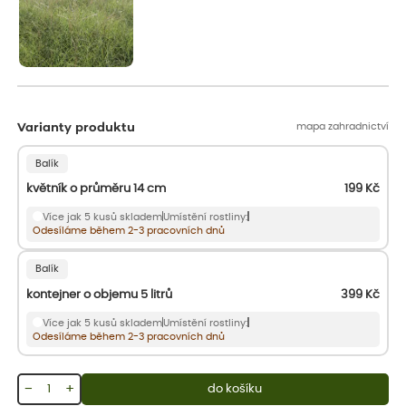
mapa zahradnictví
Varianty produktu
Balík
květník o průměru 14 cm
199
Kč
Více jak 5 kusů skladem
Umístění rostliny:
Odesíláme během 2-3 pracovních dnů
Balík
kontejner o objemu 5 litrů
399
Kč
Více jak 5 kusů skladem
Umístění rostliny:
Odesíláme během 2-3 pracovních dnů
−
+
do košíku