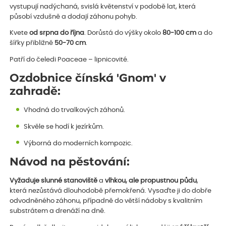
vystupují nadýchaná, svislá květenství v podobě lat, která
působí vzdušně a dodají záhonu pohyb.
Kvete
od srpna do října
. Dorůstá do výšky okolo
80-100 cm
a do
šířky přibližně
50-70 cm
.
Patří do čeledi Poaceae – lipnicovité.
Ozdobnice čínská 'Gnom' v
zahradě:
Vhodná do trvalkových záhonů.
Skvěle se hodí k jezírkům.
Výborná do moderních kompozic.
Návod na pěstování:
Vyžaduje slunné stanoviště
a
vlhkou, ale propustnou půdu
,
která nezůstává dlouhodobě přemokřená. Vysaďte ji do dobře
odvodněného záhonu, případně do větší nádoby s kvalitním
substrátem a drenáží na dně.