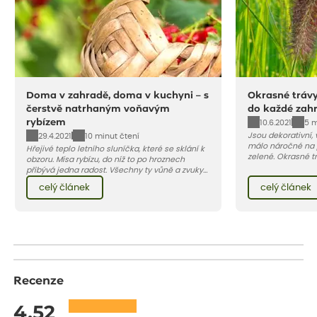
Doma v zahradě, doma v kuchyni – s
Okrasné trávy
čerstvě natrhaným voňavým
do každé zah
rybízem
10.6.2021
5 m
Jsou dekorativní, 
29.4.2021
10 minut čtení
málo náročné na 
Hřejivé teplo letního sluníčka, které se sklání k
zelené. Okrasné tr
obzoru. Mísa rybízu, do níž to po hroznech
terasu živou pale
přibývá jedna radost. Všechny ty vůně a zvuky
jedna z nejoblíbe
červencové zahrady. Sklizeň rybízu do kuchyně
celý článek
celý článek
vnese neuvěřitelný klid a radost. A taky trochu
bezstarostnosti dětství při mlsání babiččina
drobenkového koláče s rybízem.
Recenze
4.52