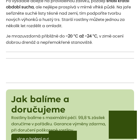
Po výsadbě dbejte na pravidelnou zálivku, později
snáší kratší
období sucha
, ale nejlépe prospívá v mírně vlhké půdě. Na jaře
seřízněte suché listy těsně nad zemí, tím podpoříte tvorbu
nových výhonků a hustý trs. Starší rostliny můžete jednou za
několik let rozdělit a omladit.
Je mrazuvzdorná přibližně do
-20 °C až -24 °C
, v zimě ocení
dobrou drenáž a nepřemokřené stanoviště.
Jak balíme a
doručujeme
Rostliny balíme s maximální péčí. 99,8 % zásilek
doručíme v pořádku. Garance výměny zdarma,
při doručení poškozené rostliny.
více o balení a dopravě