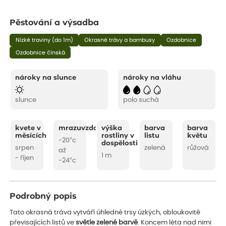
Pěstování a výsadba
Nízké traviny (do 1m)
Okrasné trávy a bambusy
Ozdobnice
Ozdobnice čínská
nároky na slunce
nároky na vláhu
slunce
polo suchá
kvete v
mrazuvzdornost
výška
barva
barva
měsících
rostliny v
listu
květu
-20°c
dospělosti
srpen
zelená
růžová
až
1 m
- říjen
-24°c
Podrobný popis
Tato okrasná tráva vytváří úhledné trsy úzkých, obloukovitě
převisajících listů ve
světle zelené barvě
. Koncem léta nad nimi