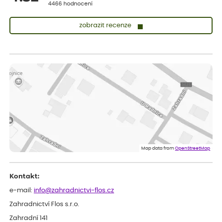
4466 hodnocení
zobrazit recenze
Vladimíra
ověřený nákup
dnes
Vše v pořádku, jsem spokojena.
Iveta
ověřený nákup
dnes
Rostlina mi přišla v dobrém stavu, jsem spokojená.
Zuzana
ověřený nákup
dnes
Spokojenost s dodáním kvalitních rostlin
Map data from
OpenStreetMap
Kontakt:
e-mail:
info@zahradnictvi-flos.cz
Zahradnictví Flos s.r.o.
Zahradní 141