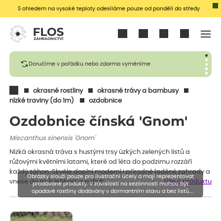
S ohledem na vysoké teploty odesíláme pouze od pondělí do středy
Přihlásit se
Doručíme v pořádku nebo zdarma vyměníme
okrasné rostliny
okrasné trávy a bambusy
nízké traviny (do 1m)
ozdobnice
Ozdobnice čínská 'Gnom'
Miscanthus sinensis 'Gnom'
Nízká okrasná tráva s hustými trsy úzkých zelených listů a
růžovými květními latami, které od léta do podzimu rozzáří
každý záhon. Skvěle doplní moderní i přírodně laděné zahrady a
Obrázky slouží pouze pro ilustrační účely a mají reprezentovat
vnese do nich lehkost a pohyb.
Vše o produktu
prodávané produkty. V závislosti na sezónnosti mohou být
opadavé rostliny dodávány v dormantním stavu a bez listů.
Rostliny mohou být také sestřiženy níže, než je uvedená výška,
aby se podpořil nový růst.