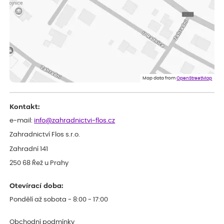
Doporučuji. Naprostá spokojenost.
Marcela
ověřený nákup
dnes
Jsem spokojená a budu vás doporučovat.
Vratislav
ověřený nákup
dnes
Spokojenost rostlina dorazila vpořádku
Map data from
OpenStreetMap
Kontakt:
e-mail:
info@zahradnictvi-flos.cz
Zahradnictví Flos s.r.o.
Zahradní 141
250 68 Řež u Prahy
Otevírací doba:
Pondělí až sobota - 8:00 - 17:00
Obchodní podmínky