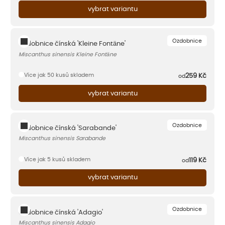
vybrat variantu
Ozdobnice
Ozdobnice čínská 'Kleine Fontäne'
Miscanthus sinensis Kleine Fontäne
Více jak 50 kusů skladem
259
Kč
od
vybrat variantu
Ozdobnice
Ozdobnice čínská 'Sarabande'
Miscanthus sinensis Sarabande
Více jak 5 kusů skladem
119
Kč
od
vybrat variantu
Ozdobnice
Ozdobnice čínská 'Adagio'
Miscanthus sinensis Adagio