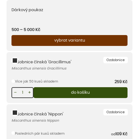
Dárkový poukaz
500 – 5 000
Kč
vybrat variantu
Ozdobnice
Ozdobnice čínská 'Gracillimus'
Miscanthus sinensis Gracillimus
Více jak 50 kusů skladem
259
Kč
−
+
do košíku
Ozdobnice
Ozdobnice čínská 'Nippon'
Miscanthus sinensis Nippon
Posledních pár kusů skladem
109
Kč
od