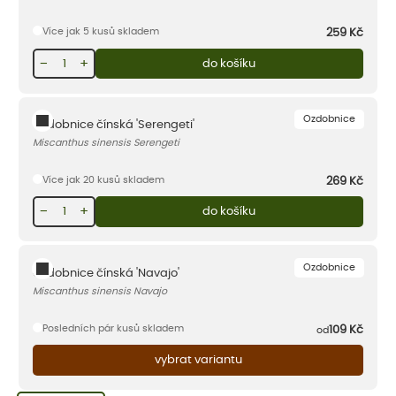
Více jak 5 kusů skladem
259
Kč
−
+
do košíku
Ozdobnice
Ozdobnice čínská 'Serengeti'
Miscanthus sinensis Serengeti
Více jak 20 kusů skladem
269
Kč
−
+
do košíku
Ozdobnice
Ozdobnice čínská 'Navajo'
Miscanthus sinensis Navajo
Posledních pár kusů skladem
109
Kč
od
vybrat variantu