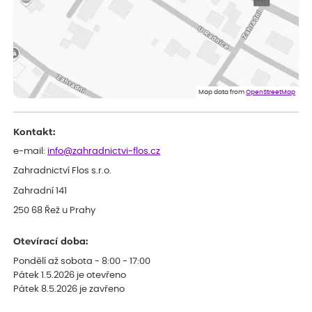
ověřený nákup
dnes
Velmi spokojená dekuji
Jana
ověřený nákup
dnes
Flos je nejlepší &#129321;
Map data from
OpenStreetMap
Kontakt:
e-mail:
info@zahradnictvi-flos.cz
Zahradnictví Flos s.r.o.
Zahradní 141
250 68 Řež u Prahy
Otevírací doba:
Pondělí až sobota - 8:00 - 17:00
Pátek 1.5.2026 je otevřeno
Pátek 8.5.2026 je zavřeno