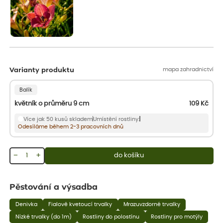
mapa zahradnictví
Varianty produktu
Balík
květník o průměru 9 cm
109
Kč
Více jak 50 kusů skladem
Umístění rostliny:
Odesíláme během 2-3 pracovních dnů
−
+
do košíku
Pěstování a výsadba
Denivka
Fialově kvetoucí trvalky
Mrazuvzdorné trvalky
Nízké trvalky (do 1m)
Rostliny do polostínu
Rostliny pro motýly