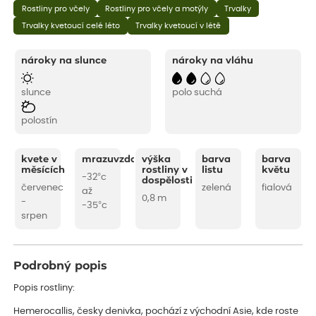
Rostliny pro včely
Rostliny pro včely a motýly
Trvalky
Trvalky kvetoucí celé léto
Trvalky kvetoucí v létě
nároky na slunce
nároky na vláhu
slunce
polo suchá
polostín
kvete v
mrazuvzdornost
výška
barva
barva
měsících
rostliny v
listu
květu
-32°c
dospělosti
červenec
zelená
fialová
až
0,8 m
-
-35°c
srpen
Podrobný popis
Popis rostliny:
Hemerocallis, česky denivka, pochází z východní Asie, kde roste