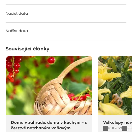
Načíst data
Načíst data
Související články
Doma v zahradě, doma v kuchyni – s
Velkolepý náv
čerstvě natrhaným voňavým
16.6.2022
10