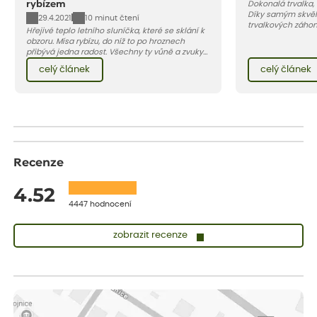
rybízem
Dokonalá trvalka,
Díky samým skvěl
29.4.2021
10 minut čtení
trvalkových záho
Hřejivé teplo letního sluníčka, které se sklání k
zahradách, ale i 
obzoru. Mísa rybízu, do níž to po hroznech
přibývá jedna radost. Všechny ty vůně a zvuky
červencové zahrady. Sklizeň rybízu do kuchyně
celý článek
celý článek
vnese neuvěřitelný klid a radost. A taky trochu
bezstarostnosti dětství při mlsání babiččina
drobenkového koláče s rybízem.
Recenze
4.52
4447 hodnocení
zobrazit recenze
Sandra
ověřený nákup
dnes
vše v naprostém pořádku
Eva