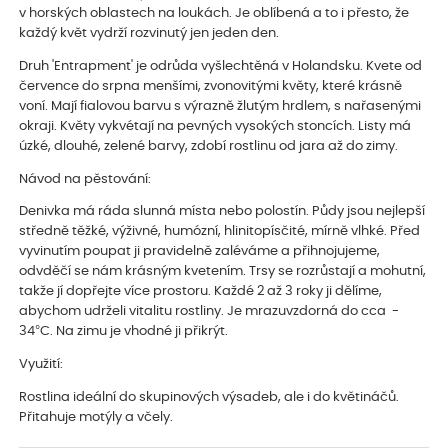
v horských oblastech na loukách. Je oblíbená a to i přesto, že
každý květ vydrží rozvinutý jen jeden den.
Druh 'Entrapment' je odrůda vyšlechtěná v Holandsku. Kvete od
července do srpna menšími, zvonovitými květy, které krásně
voní. Mají fialovou barvu s výrazně žlutým hrdlem, s nařasenými
okraji. Květy vykvétají na pevných vysokých stoncích. Listy má
úzké, dlouhé, zelené barvy, zdobí rostlinu od jara až do zimy.
Návod na pěstování:
Denivka má ráda slunná místa nebo polostín. Půdy jsou nejlepší
středně těžké, výživné, humózní, hlinitopísčité, mírně vlhké. Před
vyvinutím poupat ji pravidelně zaléváme a přihnojujeme,
odvděčí se nám krásným kvetením. Trsy se rozrůstají a mohutní,
takže jí dopřejte více prostoru. Každé 2 až 3 roky ji dělíme,
abychom udrželi vitalitu rostliny. Je mrazuvzdorná do cca -
34°C. Na zimu je vhodné ji přikrýt.
Využití:
Rostlina ideální do skupinových výsadeb, ale i do květináčů.
Přitahuje motýly a včely.