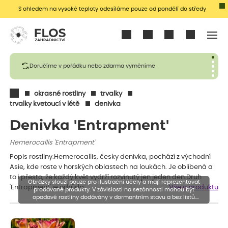
S ohledem na vysoké teploty odesíláme pouze od pondělí do středy
Přihlásit se
Doručíme v pořádku nebo zdarma vyměníme
okrasné rostliny
trvalky
trvalky kvetoucí v létě
denivka
Denivka 'Entrapment'
Hemerocallis 'Entrapment'
Popis rostliny:Hemerocallis, česky denivka, pochází z východní
Asie, kde roste v horských oblastech na loukách. Je oblíbená a
to i přesto, že každý květ vydrží rozvinutý jen jeden den.Druh
Obrázky slouží pouze pro ilustrační účely a mají reprezentovat
'Entrapment' je odrůda…
Vše o produktu
prodávané produkty. V závislosti na sezónnosti mohou být
opadavé rostliny dodávány v dormantním stavu a bez listů.
Rostliny mohou být také sestřiženy níže, než je uvedená výška,
aby se podpořil nový růst.