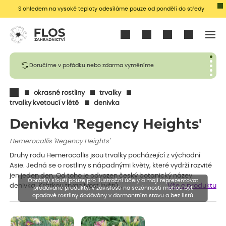
S ohledem na vysoké teploty odesíláme pouze od pondělí do středy
Přihlásit se
Doručíme v pořádku nebo zdarma vyměníme
okrasné rostliny
trvalky
trvalky kvetoucí v létě
denivka
Denivka 'Regency Heights'
Hemerocallis 'Regency Heights'
Druhy rodu Hemerocallis jsou trvalky pocházející z východní
Asie. Jedná se o rostliny s nápadnými květy, které vydrží rozvité
jen jeden den. Od toho je odvozen český botanický název
Obrázky slouží pouze pro ilustrační účely a mají reprezentovat
denivka. Krátkou trvanlivost květů…
Vše o produktu
prodávané produkty. V závislosti na sezónnosti mohou být
opadavé rostliny dodávány v dormantním stavu a bez listů.
Rostliny mohou být také sestřiženy níže, než je uvedená výška,
aby se podpořil nový růst.