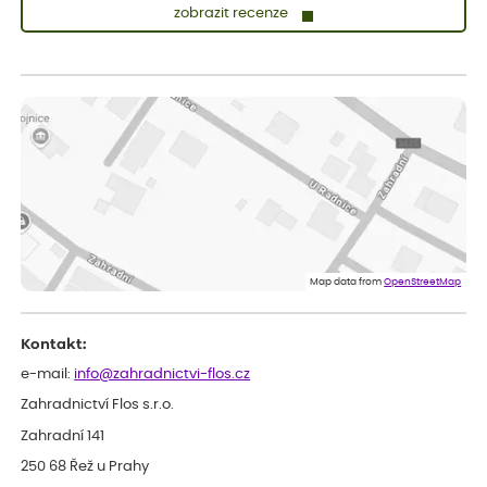
zobrazit recenze
Sandra
ověřený nákup
dnes
vše v naprostém pořádku
Eva
ověřený nákup
dnes
Velmi spokojená dekuji
Jana
ověřený nákup
dnes
Flos je nejlepší &#129321;
Map data from
OpenStreetMap
Kontakt:
e-mail:
info@zahradnictvi-flos.cz
Zahradnictví Flos s.r.o.
Zahradní 141
250 68 Řež u Prahy