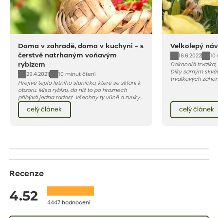
Doma v zahradě, doma v kuchyni – s
Velkolepý náv
čerstvě natrhaným voňavým
16.6.2022
10
rybízem
Dokonalá trvalka,
Díky samým skvěl
29.4.2021
10 minut čtení
trvalkových záho
Hřejivé teplo letního sluníčka, které se sklání k
zahradách, ale i 
obzoru. Mísa rybízu, do níž to po hroznech
přibývá jedna radost. Všechny ty vůně a zvuky
červencové zahrady. Sklizeň rybízu do kuchyně
celý článek
celý článek
vnese neuvěřitelný klid a radost. A taky trochu
bezstarostnosti dětství při mlsání babiččina
drobenkového koláče s rybízem.
Recenze
4.52
4447 hodnocení