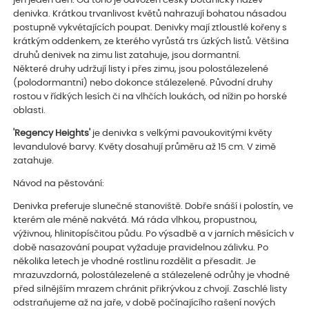
jen jeden den. Od toho je odvozen český botanický název
denivka. Krátkou trvanlivost květů nahrazují bohatou násadou
postupně vykvétajících poupat. Denivky mají ztloustlé kořeny s
krátkým oddenkem, ze kterého vyrůstá trs úzkých listů. Většina
druhů denivek na zimu list zatahuje, jsou dormantní.
Některé druhy udržují listy i přes zimu, jsou polostálezelené
(polodormantní) nebo dokonce stálezelené. Původní druhy
rostou v řídkých lesích či na vlhčích loukách, od nížin po horské
oblasti.
'Regency Heights'
je denivka s velkými pavoukovitými květy
levandulové barvy. Květy dosahují průměru až 15 cm. V zimě
zatahuje.
Návod na pěstování:
Denivka preferuje slunečné stanoviště. Dobře snáší i polostín, ve
kterém ale méně nakvétá. Má ráda vlhkou, propustnou,
výživnou, hlinitopísčitou půdu. Po výsadbě a v jarních měsících v
době nasazování poupat vyžaduje pravidelnou zálivku. Po
několika letech je vhodné rostlinu rozdělit a přesadit. Je
mrazuvzdorná, polostálezelené a stálezelené odrůhy je vhodné
před silnějším mrazem chránit přikrývkou z chvojí. Zaschlé listy
odstraňujeme až na jaře, v době počínajícího rašení nových