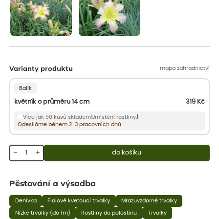
mapa zahradnictví
Varianty produktu
Balík
květník o průměru 14 cm
319
Kč
Více jak 50 kusů skladem
Umístění rostliny:
Odesíláme během 2-3 pracovních dnů
−
+
do košíku
Pěstování a výsadba
Denivka
Fialově kvetoucí trvalky
Mrazuvzdorné trvalky
Nízké trvalky (do 1m)
Rostliny do polostínu
Trvalky