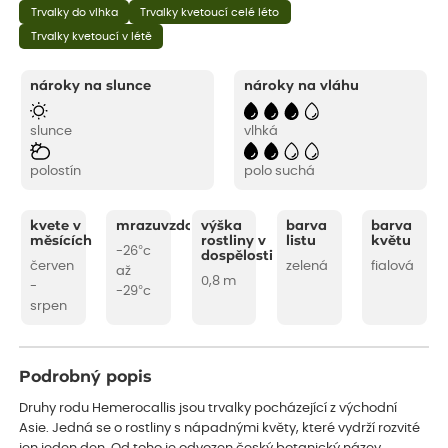
Trvalky do vlhka
Trvalky kvetoucí celé léto
Trvalky kvetoucí v létě
nároky na slunce
nároky na vláhu
slunce
vlhká
polostín
polo suchá
kvete v
mrazuvzdornost
výška
barva
barva
měsících
rostliny v
listu
květu
-26°c
dospělosti
červen
zelená
fialová
až
0,8 m
-
-29°c
srpen
Podrobný popis
Druhy rodu Hemerocallis jsou trvalky pocházející z východní
Asie. Jedná se o rostliny s nápadnými květy, které vydrží rozvité