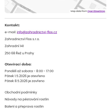
ověřený nákup
před 1 dnem
Doporučuji :). Spokojenost, stromky v pěkném stavu. Jediné, co
Map data from
OpenStreetMap
my chybělo, bylo komunikování nedostupného zboží před
odesláním objednávky, objednali bychom obratem náhradu.
Děkujeme
Kontakt:
e-mail:
info@zahradnictvi-flos.cz
Zahradnictví Flos s.r.o.
Zahradní 141
250 68 Řež u Prahy
Otevírací doba:
Pondělí až sobota - 8:00 - 17:00
Pátek 1.5.2026 je otevřeno
Pátek 8.5.2026 je zavřeno
Obchodní podmínky
Návody na pěstování rostlin
Balení a přeprava rostlin