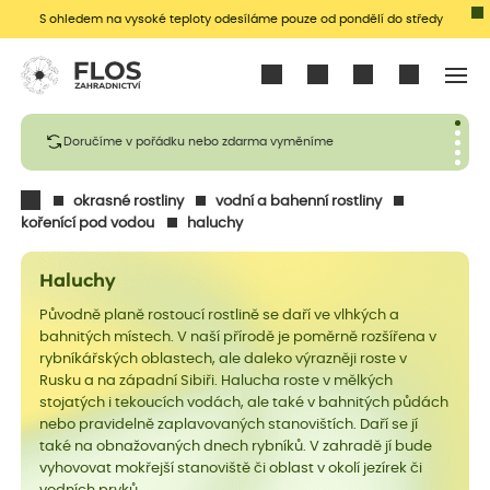
S ohledem na vysoké teploty odesíláme pouze od pondělí do středy
Přihlásit se
Doručíme v pořádku nebo zdarma vyměníme
okrasné rostliny
vodní a bahenní rostliny
kořenící pod vodou
haluchy
Haluchy
Původně planě rostoucí rostlině se daří ve vlhkých a
bahnitých místech. V naší přírodě je poměrně rozšířena v
rybníkářských oblastech, ale daleko výrazněji roste v
Rusku a na západní Sibiři. Halucha roste v mělkých
stojatých i tekoucích vodách, ale také v bahnitých půdách
nebo pravidelně zaplavovaných stanovištích. Daří se jí
také na obnažovaných dnech rybníků. V zahradě jí bude
vyhovovat mokřejší stanoviště či oblast v okolí jezírek či