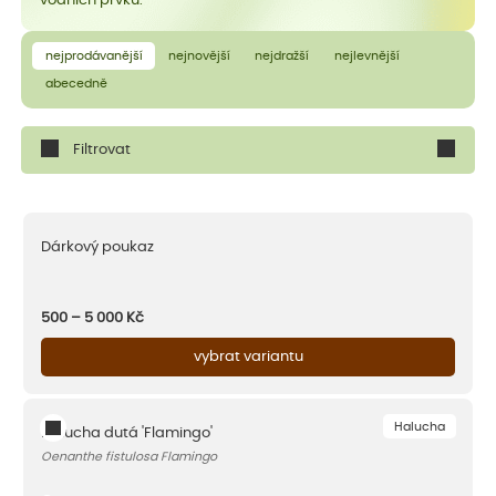
vodních prvků.
nejprodávanější
nejnovější
nejdražší
nejlevnější
abecedně
Filtrovat
Dárkový poukaz
500 – 5 000
Kč
vybrat variantu
Halucha
Halucha dutá 'Flamingo'
Oenanthe fistulosa Flamingo