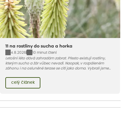
11 na rostliny do sucha a horka
4.8.2026
10 minut čtení
Letošní léto dává zahradám zabrat. Přesto existují rostliny,
kterým sucho a žár vůbec nevadí. Naopak, v rozpáleném
záhonu i na osluněné terase se cítí jako doma. Vybrali jsme
pro vás 11 tipů na odolné druhy, které zvládnou horké a suché
léto bez pravidelné zálivky. Pojďme se podívat, které to jsou.
celý článek