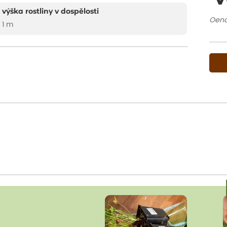
výška rostliny v dospělosti
Oena
1 m