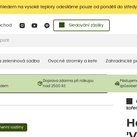
ohledem na vysoké teploty odesíláme pouze od pondělí do středy
bchod
Sledování zásilky
 a zeleninová sadba
Ovocné stromky a keře
Zahradnické p
 prodávané produkty. V závislosti na sezónnosti mohou být
Doprava zdarma při nákupu
Pěstujem
ostliny mohou být také sestřiženy níže, než je uvedená
ladem
nad 2500 Kč
způsobe
řil nový růst.
koře
H
enní rostliny
'