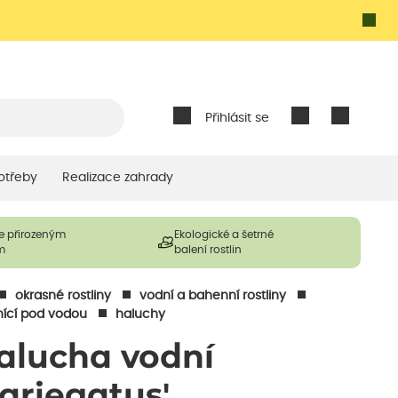
Přihlásit se
otřeby
Realizace zahrady
e přirozeným
Ekologické a šetrné
m
balení rostlin
okrasné rostliny
vodní a bahenní rostliny
nící pod vodou
haluchy
alucha vodní
Variegatus'