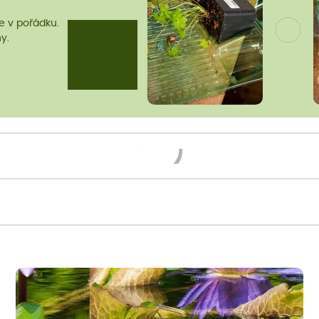
me v pořádku.
y.
Načítám...