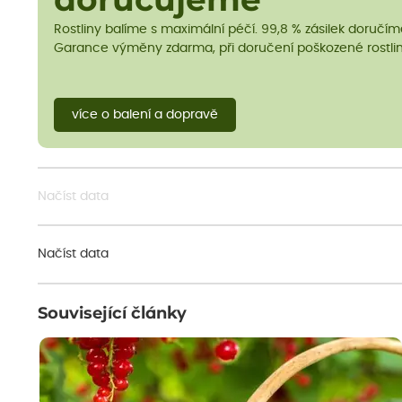
doručujeme
Rostliny balíme s maximální péčí. 99,8 % zásilek doručí
Garance výměny zdarma, při doručení poškozené rostlin
více o balení a dopravě
Načíst data
Načíst data
Související články