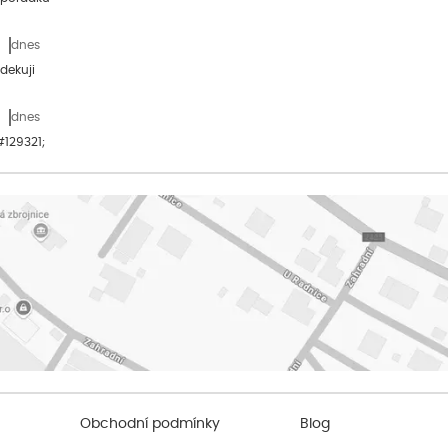
dnes
dekuji
dnes
&#129321;
Obchodní podmínky
Blog