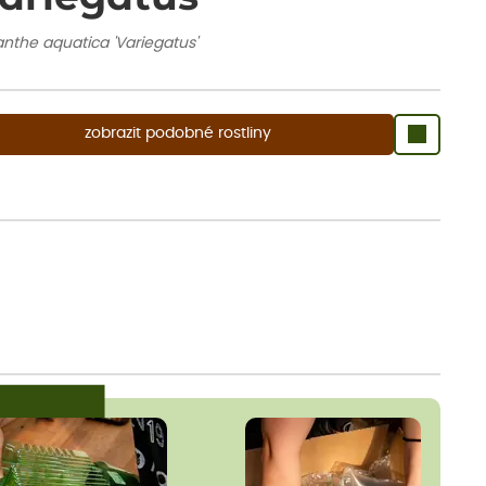
nthe aquatica 'Variegatus'
zobrazit podobné rostliny