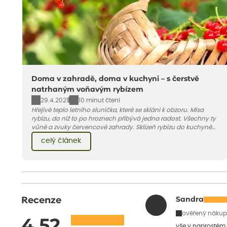
Doma v zahradě, doma v kuchyni – s čerstvě
natrhaným voňavým rybízem
29.4.2021
10 minut čtení
Hřejivé teplo letního sluníčka, které se sklání k obzoru. Mísa
rybízu, do níž to po hroznech přibývá jedna radost. Všechny ty
vůně a zvuky červencové zahrady. Sklizeň rybízu do kuchyně
vnese neuvěřitelný klid a radost. A taky trochu bezstarostnosti
celý článek
dětství při mlsání babiččina drobenkového koláče s rybízem.
Recenze
Sandra
ověřený nákup
4.52
vše v naprostém