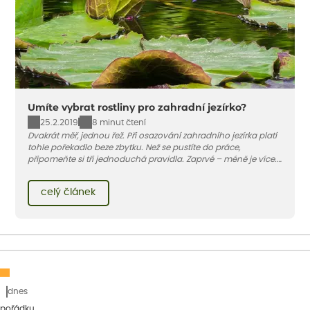
Umíte vybrat rostliny pro zahradní jezírko?
25.2.2019
8 minut čtení
Dvakrát měř, jednou řež. Při osazování zahradního jezírka platí
tohle pořekadlo beze zbytku. Než se pustíte do práce,
připomeňte si tři jednoduchá pravidla. Zaprvé – méně je více.
V optimálním případě by měly být dvě třetiny vodní plochy
volné. Za druhé – menší mají přednost. Do popředí vždy
celý článek
vysaďte nižší rostliny, už proto, že bude lépe vidět na hladinu.
Třeba na lekníny.
dnes
 pořádku