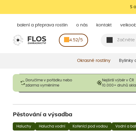
S 
balení a přeprava rostlin
o nás
kontakt
velkoo
4.52/5
Okrasné rostliny
Bylinky
Obrázky slouží pouze pro ilustrační účely a mají reprezentovat
Doručíme v pořádku nebo
Nejširší výběr v ČR
opadavé rostliny dodávány v dormantním stavu a bez listů. R
zdarma vyměníme
10.000+ druhů sk
výška, aby se podpo
Pěstování a výsadba
Haluchy
Halucha vodní
Kořenící pod vodou
Vodní a bah