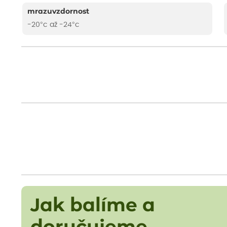
mrazuvzdornost
-20°c až -24°c
Jak balíme a