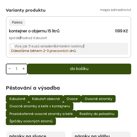
mapa zahradnictví
Varianty produktu
Paleta
kontejner o objemu 15 litrů
1199
Kč
špičák
Podnož Kdouloň
Více jak 5 kusů skladem
Umístění rostliny:
Odesíláme během 2-3 pracovních dnů
−
+
do košíku
Pěstování a výsadba
Kdouloně
Kdouloň obecná
Ovoce
Ovocné stromky
Ovocné stromky a keře v kontejneru
Prostokořenné ovocné stromky a keře
Rostliny do polostínu
Špičáky ovocných stromů
nároky na slunce
nároky na vláhu