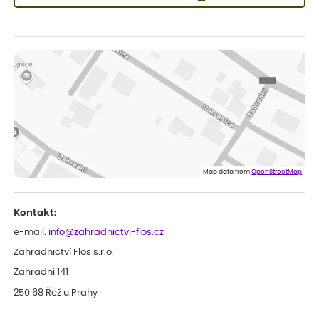
Vladimíra
ověřený nákup
dnes
Vše v pořádku, jsem spokojena.
Iveta
ověřený nákup
dnes
Rostlina mi přišla v dobrém stavu, jsem spokojená.
Zuzana
ověřený nákup
dnes
Spokojenost s dodáním kvalitních rostlin
Map data from
OpenStreetMap
Kontakt:
e-mail:
info@zahradnictvi-flos.cz
Zahradnictví Flos s.r.o.
Zahradní 141
250 68 Řež u Prahy