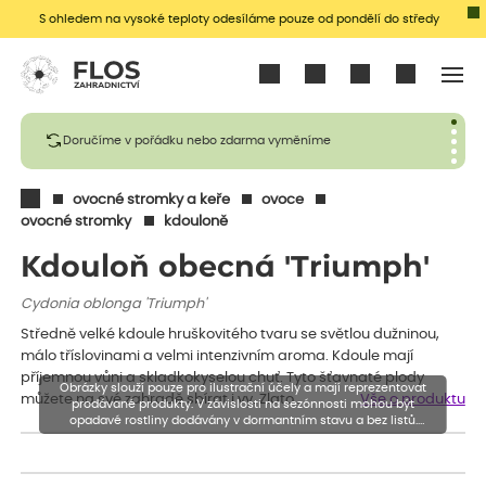
S ohledem na vysoké teploty odesíláme pouze od pondělí do středy
Přihlásit se
Doručíme v pořádku nebo zdarma vyměníme
ovocné stromky a keře
ovoce
ovocné stromky
kdouloně
Kdouloň obecná 'Triumph'
Cydonia oblonga 'Triumph'
Středně velké kdoule hruškovitého tvaru se světlou dužninou,
málo tříslovinami a velmi intenzivním aroma. Kdoule mají
příjemnou vůni a skladkokyselou chuť. Tyto šťavnaté plody
Obrázky slouží pouze pro ilustrační účely a mají reprezentovat
můžete na své zahradě sbírat i vy. Zlato…
Vše o produktu
prodávané produkty. V závislosti na sezónnosti mohou být
opadavé rostliny dodávány v dormantním stavu a bez listů.
Rostliny mohou být také sestřiženy níže, než je uvedená výška,
aby se podpořil nový růst.