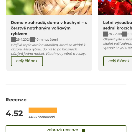
Doma v zahradě, doma v kuchyni – s
Letní výsadba
čerstvě natrhaným voňavým
sedmi krocíc
rybízem
25.2.2019
10
Objevili jste u ná
29.4.2021
10 minut čtení
slušet vaší zahra
Hřejivé teplo letního sluníčka, které se sklání k
vysadit i nyní v l
obzoru. Mísa rybízu, do níž to po hroznech
v kontejnerech, d
přibývá jedna radost. Všechny ty vůně a zvuky
celý rok – nyní p
červencové zahrady. Sklizeň rybízu do kuchyně
celý článek
celý článek
vody než na jaře 
vnese neuvěřitelný klid a radost. A taky trochu
bezstarostnosti dětství při mlsání babiččina
drobenkového koláče s rybízem.
Recenze
4.52
4466 hodnocení
zobrazit recenze