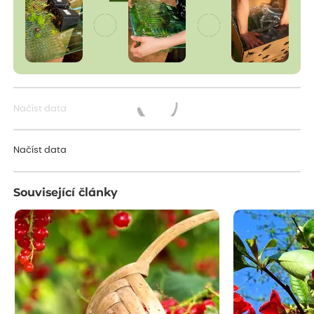
Načíst data
Načítám...
Načíst data
Související články