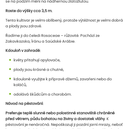
se na podzim mění na nádhernou zlatožlutou.
Roste do výšky cca 3,5 m.
Tento kultivar je velmi oblíbený, protože výtěžnost je velmi dobrá
a plody jsou zdravé.
Řadíme ji do čeledi Rosaceae – růžovité. Pochází ze
Zakavkazska, Íránu a Saúdské Arábie.
Kdouloň v zahradě:
květy přitahují opylovače,
plody jsou krásné a chutné,
kdouloně využijte k přípravě džemů, zavařeni nebo do
koláčů,
odolává škůdcům a chorobám.
Návod na pěstování:
Preferuje teplé slunné nebo polostinné stanoviště chráněné
před větrem, půdu bohatou na živiny a dostatek vláhy
. K
pěstování je nenáročná. Nepoškozují ji pozdní jarní mrazy, neboť