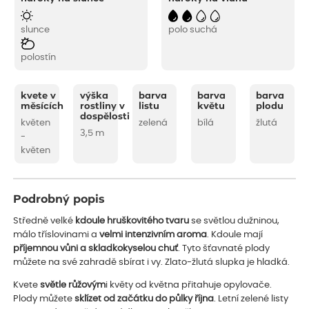
slunce
polo suchá
polostín
kvete v
výška
barva
barva
barva
měsících
rostliny v
listu
květu
plodu
dospělosti
květen
zelená
bílá
žlutá
3,5 m
-
květen
Podrobný popis
Středně velké
kdoule hruškovitého tvaru
se světlou dužninou,
málo tříslovinami a
velmi intenzivním aroma
. Kdoule mají
příjemnou vůni a skladkokyselou chuť
. Tyto šťavnaté plody
můžete na své zahradě sbírat i vy. Zlato-žlutá slupka je hladká.
Kvete
světle růžovým
i květy od května přitahuje opylovače.
Plody můžete
sklízet od začátku do půlky října
. Letní zelené listy