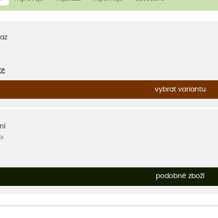
az
Kč
vybrat variantu
ní
s
podobné zboží