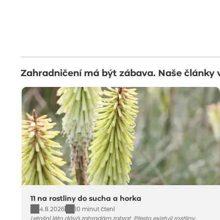
Zahradničení má být zábava. Naše články 
11 na rostliny do sucha a horka
4.8.2026
10 minut čtení
Letošní léto dává zahradám zabrat. Přesto existují rostliny,