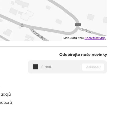
Map data from
OpenStreetMap
Odebírejte naše novinky
odebírat
ě
 údajů
ouborů