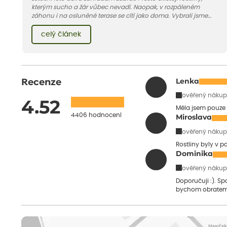
kterým sucho a žár vůbec nevadí. Naopak, v rozpáleném
záhonu i na osluněné terase se cítí jako doma. Vybrali jsme
pro vás 11 tipů na odolné druhy, které zvládnou horké a suché
léto bez pravidelné zálivky. Pojďme se podívat, které to jsou.
celý článek
Recenze
Lenka
ověřený nákup
4.52
Měla jsem pouze 
4406 hodnocení
Miroslava
ověřený nákup
Rostliny byly v 
Dominika
ověřený nákup
Doporučuji :). S
bychom obratem