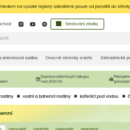
ohledem na vysoké teploty odesíláme pouze od pondělí do středy
bchod
Sledování zásilky
 a zeleninová sadba
Ovocné stromky a keře
Zahradnické p
Doprava zdarma při nákupu
Pěstujem
ladem
nad 2500 Kč
způsobe
ostliny
vodní a bahenní rostliny
kořenící pod vodou
č
henní
í
nejnovější
nejdražší
nejlevnější
abecedně