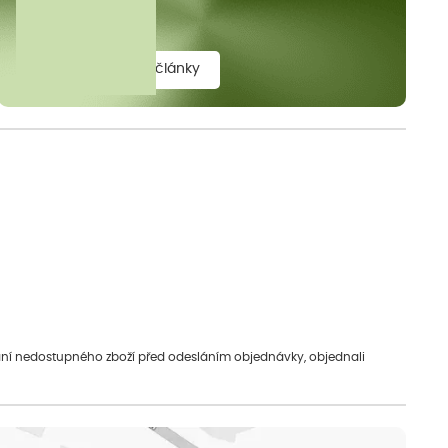
elit.
zobrazit všechny články
vání nedostupného zboží před odesláním objednávky, objednali