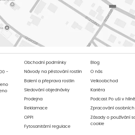
Obchodní podmínky
Blog
:00 -
Návody na pěstování rostlin
O nás
Balení a přeprava rostlin
Velkoobchod
řeno
Sledování objednávky
Kariéra
řeno
Prodejna
Podcast Po uši v hlín
Reklamace
Zpracování osobních
OPPI
Zásady o používání s
cookie
Fytosanitární regulace