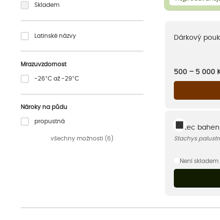
Skladem
Latinské názvy
Dárkový pouk
Mrazuvzdornost
500 – 5 000
-26°C až -29°C
Nároky na půdu
propustná
Čistec bahen
všechny možnosti (6)
Stachys palustri
Není skladem