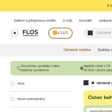
S 
balení a přeprava rostlin
o nás
kontakt
velkoo
4.52/5
Okrasné rostliny
Bylinky
Doručíme v pořádku nebo
Nejširší výběr v ČR
zdarma vyměníme
10.000+ druhů sk
okrasné r
Akce
Čistec ba
Nově naskladněno
nejprodávanějš