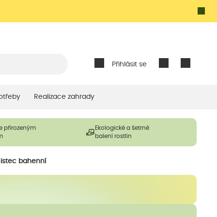
Přihlásit se
otřeby
Realizace zahrady
e přirozeným
Ekologické a šetrné
m
balení rostlin
istec bahenní