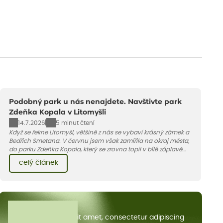
Podobný park u nás nenajdete. Navštivte park
Zdeňka Kopala v Litomyšli
14.7.2026
5 minut čtení
Když se řekne Litomyšl, většině z nás se vybaví krásný zámek a
Bedřich Smetana. V červnu jsem však zamířila na okraj města,
do parku Zdeňka Kopala, který se zrovna topil v bílé záplavě
kvetoucích kopretin. Fotky řeknou víc než slova, přidávám k
celý článek
nim pár řádků o tom, jak tento jedinečný kus krajiny vznikl.
Všechny články
Lorem ipsum dolor sit amet, consectetur adipiscing