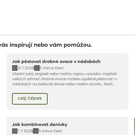
vás inspirují nebo vám pomůžou.
Jak pěstovat drobné ovoce v nádobách
21.7.2026
5 minut čtení
Vlastní rybíz, angrešt nebo maliny nejsou výsadou majitelů
velkých zahrad. Drobné ovoce můžete úspěšně pěstovat i v
nádobách na balkoně, terase nebo malém dvorku. Stačí
vybrat vhodnou odrůdu, dostatečně velký květináč a dodržet
pár základních pravidel. V tomto článku vám poradíme, jak na
celý článek
to.
Jak kombinovat denivky
7.7.2026
5 minut čtení