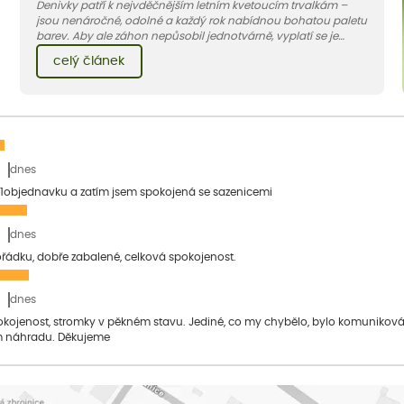
Denivky patří k nejvděčnějším letním kvetoucím trvalkám –
jsou nenáročné, odolné a každý rok nabídnou bohatou paletu
barev. Aby ale záhon nepůsobil jednotvárně, vyplatí se je
doplnit vhodnými sousedy. V dnešním článku vám ukážeme, s
celý článek
jakými trvalkami a travinami denivky nejlépe ladí.
dnes
1objednavku a zatím jsem spokojená se sazenicemi
dnes
pořádku, dobře zabalené, celková spokojenost.
dnes
pokojenost, stromky v pěkném stavu. Jediné, co my chybělo, bylo komuniko
 náhradu. Děkujeme