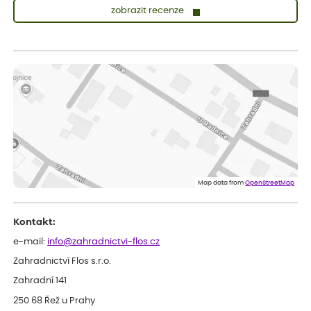
zobrazit recenze
Lenka
ověřený nákup
dnes
Měla jsem pouze 1objednavku a zatím jsem spokojená se
sazenicemi
Miroslava
ověřený nákup
před 1 dnem
Rostliny byly v pořádku, dobře zabalené, celková spokojenost.
Dominika
ověřený nákup
před 1 dnem
Doporučuji :). Spokojenost, stromky v pěkném stavu. Jediné, co
Map data from
OpenStreetMap
my chybělo, bylo komunikování nedostupného zboží před
odesláním objednávky, objednali bychom obratem náhradu.
Děkujeme
Kontakt:
e-mail:
info@zahradnictvi-flos.cz
Zahradnictví Flos s.r.o.
Zahradní 141
250 68 Řež u Prahy