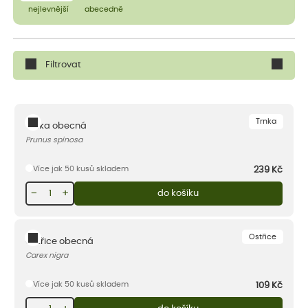
nejlevnější
abecedně
Filtrovat
Trnka
Trnka obecná
Prunus spinosa
Více jak 50 kusů skladem
239
Kč
−
+
do košíku
Ostřice
Ostřice obecná
Carex nigra
Více jak 50 kusů skladem
109
Kč