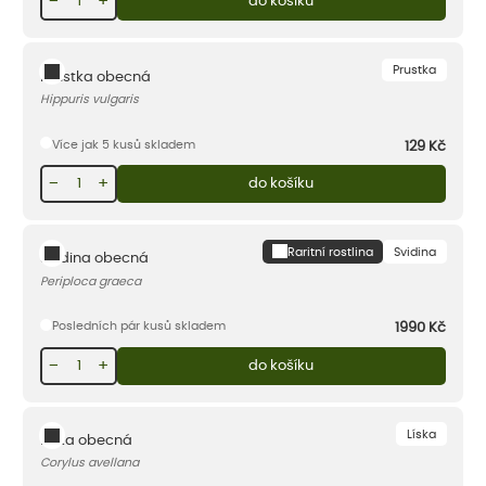
−
+
do košíku
Prustka
Prustka obecná
Hippuris vulgaris
Více jak 5 kusů skladem
129
Kč
−
+
do košíku
Raritní rostlina
Svidina
Svidina obecná
Periploca graeca
Posledních pár kusů skladem
1990
Kč
−
+
do košíku
Líska
Líska obecná
Corylus avellana