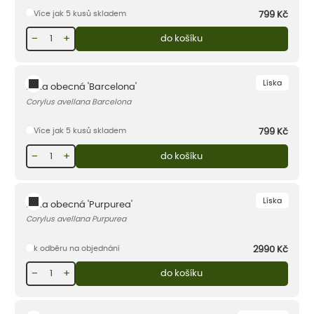
Více jak 5 kusů skladem
799
Kč
−
+
do košíku
Líska
Líska obecná 'Barcelona'
Corylus avellana Barcelona
Více jak 5 kusů skladem
799
Kč
−
+
do košíku
Líska
Líska obecná 'Purpurea'
Corylus avellana Purpurea
k odběru na objednání
2990
Kč
−
+
do košíku