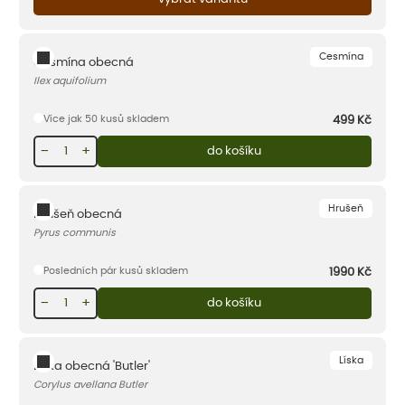
Cesmína
Cesmína obecná
Ilex aquifolium
Více jak 50 kusů skladem
499
Kč
−
+
do košíku
Hrušeň
Hrušeň obecná
Pyrus communis
Posledních pár kusů skladem
1990
Kč
−
+
do košíku
Líska
Líska obecná 'Butler'
Corylus avellana Butler