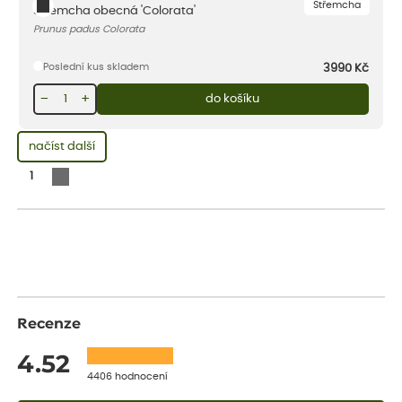
Střemcha
Střemcha obecná 'Colorata'
Prunus padus Colorata
Poslední kus skladem
3990
Kč
−
+
do košíku
načíst další
1
Recenze
4.52
4406 hodnocení