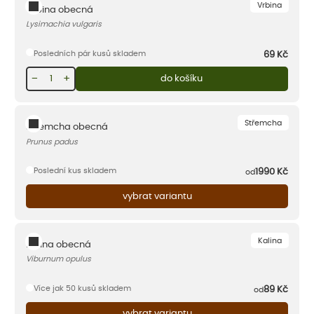
Vrbina
Vrbina obecná
Lysimachia vulgaris
Posledních pár kusů skladem
69
Kč
−
+
do košíku
Střemcha
Střemcha obecná
Prunus padus
Poslední kus skladem
1990
Kč
od
vybrat variantu
Kalina
Kalina obecná
Viburnum opulus
Více jak 50 kusů skladem
89
Kč
od
vybrat variantu