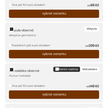
Více jak 50 kusů skladem
99
Kč
od
vybrat variantu
Mišpule
Mišpule obecná
Mespilus germanica
Posledních pár kusů skladem
399
Kč
od
vybrat variantu
Raritní rostlina
Mahalebka
Mahalebka obecná
Prunus mahaleb
Více jak 50 kusů skladem
149
Kč
od
vybrat variantu