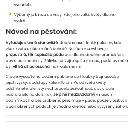
výsadeb.
Výborný je k řezu do vázy, kde jeho velké květy dlouho
vydrží.
Návod na pěstování:
Vyžaduje slunné stanoviště
, dobře snese i lehký polostín, kde
však kvete o něco méně bohatě. Nejlépe mu vyhovuje
propustná, hlinitopísčitá půda
bez dlouhodobého přemokření,
aby cibule neuhnily. Zálivku udržujte spíše mírnou, půda by měla
být
vlhká až polosuchá
, ne trvale mokrá.
Cibule vysaďte na podzim přibližně do hloubky trojnásobku
jejich výšky, s odstupy kolem 10 cm. Po odkvětu květy
odstřihněte, ale listy nechte zcela zežloutnout, aby cibule
nabrala sílu na další rok.
Je plně mrazuvzdorný
v našich
podmínkách a bez problémů přezimuje v půdě, pouze v těžkých
a zamokřených půdách je vhodná drenáž nebo vyvýšený záhon.