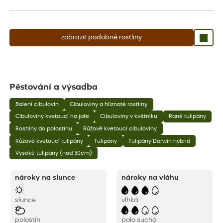
aby se podpořil nový růst.
zobrazit podobné rostliny
Pěstování a výsadba
Balení cibulovin
Cibuloviny a hlíznaté rostliny
Cibuloviny kvetoucí na jaře
Cibuloviny v květníku
Rané tulipány
Rostliny do polostínu
Růžově kvetoucí cibuloviny
Růžově kvetoucí tulipány
Tulipány
Tulipány Darwin hybrid
Vysoké tulipány (nad 30cm)
nároky na slunce
nároky na vláhu
slunce
vlhká
polostín
polo suchá