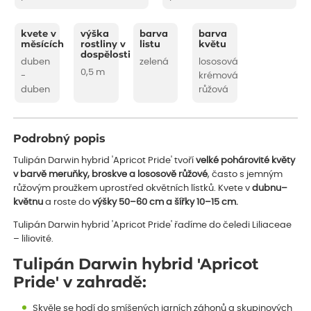
kvete v
výška
barva
barva
měsících
rostliny v
listu
květu
dospělosti
duben
zelená
lososová
0,5 m
-
krémová
duben
růžová
Podrobný popis
Tulipán Darwin hybrid 'Apricot Pride' tvoří
velké pohárovité květy
v barvě meruňky, broskve a lososově růžové
, často s jemným
růžovým proužkem uprostřed okvětních lístků. Kvete v
dubnu–
květnu
a roste do
výšky 50–60 cm a šířky 10–15 cm.
Tulipán Darwin hybrid 'Apricot Pride' řadíme do čeledi Liliaceae
– liliovité.
Tulipán Darwin hybrid 'Apricot
Pride' v zahradě:
Skvěle se hodí do smíšených jarních záhonů a skupinových