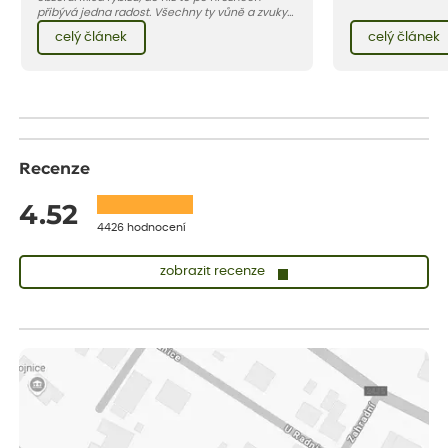
projít fází chladu
přibývá jedna radost. Všechny ty vůně a zvuky
přibližně v polovin
červencové zahrady. Sklizeň rybízu do kuchyně
celý článek
celý článek
začínáme s expedi
vnese neuvěřitelný klid a radost. A taky trochu
podzim 2018 – jeji
bezstarostnosti dětství při mlsání babiččina
týden. Když objed
drobenkového koláče s rybízem.
na vás ty nejžádan
Recenze
4.52
4426 hodnocení
zobrazit recenze
Zuzana
ověřený nákup
dnes
Vše přišlo velice rychle krásně zabalené. Rostlinky po přesazení
velice dobře prospívají
Jarda
ověřený nákup
dnes
Dobrý den, byli jsme spokojeni