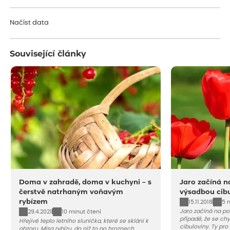
Načítám...
Načíst data
Související články
Doma v zahradě, doma v kuchyni – s
Jaro začíná n
čerstvě natrhaným voňavým
výsadbou cibu
rybízem
15.11.2018
5 
Jaro začíná na po
29.4.2021
10 minut čtení
případě, že se chy
Hřejivé teplo letního sluníčka, které se sklání k
cibuloviny. Ty pro
obzoru. Mísa rybízu, do níž to po hroznech