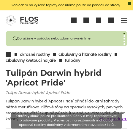
S ohledem na vysoké teploty odesíláme pouze od pondělí do středy
Přihlásit se
Doručíme v pořádku nebo zdarma vyměníme
okrasné rostliny
cibuloviny a hlíznaté rostliny
cibuloviny kvetoucí na jaře
tulipány
Tulipán Darwin hybrid
'Apricot Pride'
Tulipa Darwin hybrid 'Apricot Pride'
Tulipán Darwin hybrid 'Apricot Pride' přináší do jarní zahrady
něžné meruňkovo-růžové tóny na opravdu vysokých, pevných
stoncích. Ve větší skupině působí luxusně, ve váze vydrží dlouho
Obrázky slouží pouze pro ilustrační účely a mají reprezentovat
krásný.
Vše o produktu
prodávané produkty. V závislosti na sezónnosti mohou být
opadavé rostliny dodávány v dormantním stavu a bez listů.
Rostliny mohou být také sestřiženy níže, než je uvedená výška,