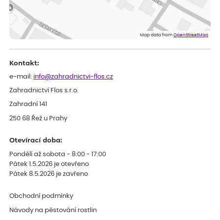
Lenka
ověřený nákup
dnes
Eshop, objednání bylo v pořádku, žádný problém. Jen jsem byla
Map data from
OpenStreetMap
smutná z dodávky jedné kytky, která nebyla v nejlepší kondici a i
po zasazení vypadá spíše, že odejde, než že se chytne. Byla to
celkově slabá rostlina oproti ostatním.
Kontakt:
e-mail:
info@zahradnictvi-flos.cz
Zahradnictví Flos s.r.o.
Zahradní 141
250 68 Řež u Prahy
Otevírací doba:
Pondělí až sobota - 8:00 - 17:00
Pátek 1.5.2026 je otevřeno
Pátek 8.5.2026 je zavřeno
Obchodní podmínky
Návody na pěstování rostlin