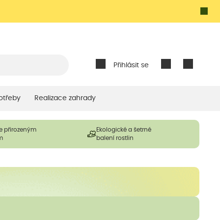
Přihlásit se
otřeby
Realizace zahrady
e přirozeným
Ekologické a šetrné
m
balení rostlin