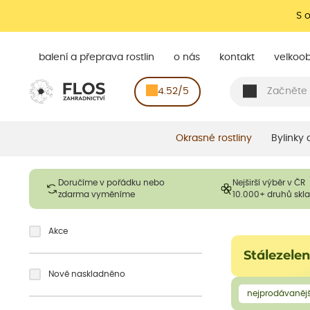
S 
balení a přeprava rostlin
o nás
kontakt
velkoo
4.52/5
Okrasné rostliny
Bylinky
Doručíme v pořádku nebo
Nejširší výběr v ČR
zdarma vyměníme
10.000+ druhů sk
Akce
Stálezelen
Nově naskladněno
nejprodávanějš