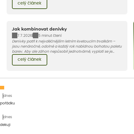
celý článek
to.
Jak kombinovat denivky
7.7.2026
5 minut čtení
Denivky patří k nejvděčnějším letním kvetoucím trvalkám –
jsou nenáročné, odolné a každý rok nabídnou bohatou paletu
barev. Aby ale záhon nepůsobil jednotvárně, vyplatí se je
doplnit vhodnými sousedy. V dnešním článku vám ukážeme, s
celý článek
jakými trvalkami a travinami denivky nejlépe ladí.
dnes
 pořádku
dnes
dekuji