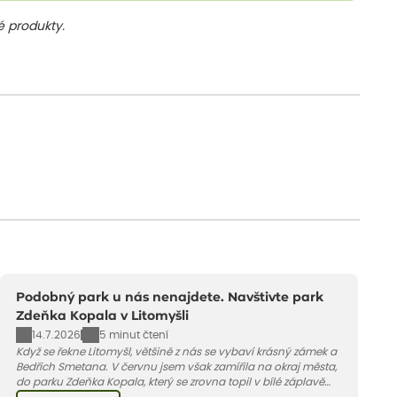
 produkty.
Podobný park u nás nenajdete. Navštivte park
Zdeňka Kopala v Litomyšli
14.7.2026
5 minut čtení
Když se řekne Litomyšl, většině z nás se vybaví krásný zámek a
Bedřich Smetana. V červnu jsem však zamířila na okraj města,
do parku Zdeňka Kopala, který se zrovna topil v bílé záplavě