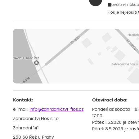
ověřený nákup
Flos je nejlepší 
Kontakt:
Otevírací doba:
e-mail:
info@zahradnictvi-flos.cz
Pondělí až sobota - 8
17:00
Zahradnictví Flos s.r.o.
Pátek 1.5.2026 je otev
Zahradní 141
Pátek 8.5.2026 je zav
250 68 Řež u Prahy