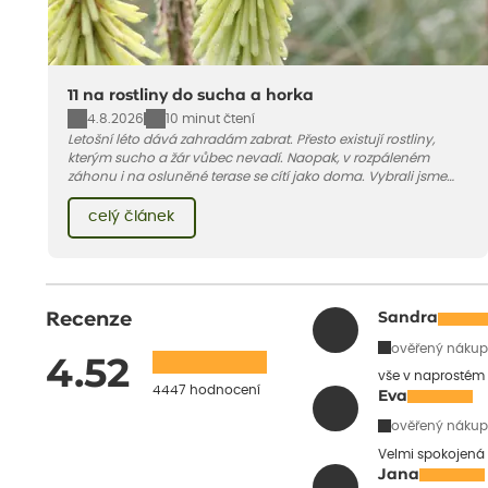
11 na rostliny do sucha a horka
4.8.2026
10 minut čtení
Letošní léto dává zahradám zabrat. Přesto existují rostliny,
kterým sucho a žár vůbec nevadí. Naopak, v rozpáleném
záhonu i na osluněné terase se cítí jako doma. Vybrali jsme
pro vás 11 tipů na odolné druhy, které zvládnou horké a suché
léto bez pravidelné zálivky. Pojďme se podívat, které to jsou.
celý článek
Recenze
Sandra
ověřený nákup
4.52
vše v naprostém
4447 hodnocení
Eva
ověřený nákup
Velmi spokojená 
Jana