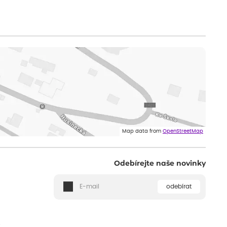
Map data from
OpenStreetMap
Odebírejte naše novinky
odebírat
ě