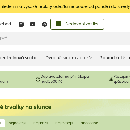
ohledem na vysoké teploty odesíláme pouze od pondělí do středy
bchod
Sledování zásilky
 a zeleninová sadba
Ovocné stromky a keře
Zahradnické p
Doprava zdarma při nákupu
Pěstujem
ladem
nad 2500 Kč
způsobe
é trvalky na slunce
í
nejnovější
nejdražší
nejlevnější
abecedně