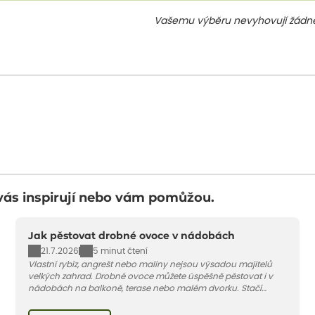
Vašemu výběru nevyhovují žádné
vás inspirují nebo vám pomůžou.
Jak pěstovat drobné ovoce v nádobách
21.7.2026
5 minut čtení
Vlastní rybíz, angrešt nebo maliny nejsou výsadou majitelů
velkých zahrad. Drobné ovoce můžete úspěšně pěstovat i v
nádobách na balkoně, terase nebo malém dvorku. Stačí
vybrat vhodnou odrůdu, dostatečně velký květináč a dodržet
pár základních pravidel. V tomto článku vám poradíme, jak na