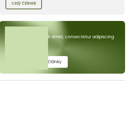
kvetoucích kopretin. Fotky řeknou víc než slova, přidávám k
celý článek
nim pár řádků o tom, jak tento jedinečný kus krajiny vznikl.
Všechny články
Lorem ipsum dolor sit amet, consectetur adipiscing
elit.
zobrazit všechny články