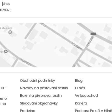
dnes
&#129321;
Obchodní podmínky
Blog
:00 -
Návody na pěstování rostlin
O nás
Balení a přeprava rostlin
Velkoobchod
řeno
Sledování objednávky
Kariéra
řeno
Prodejna
Podcast Po uši v hlín