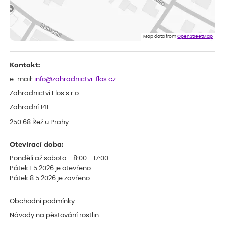
Dominika
ověřený nákup
dnes
Doporučuji :). Spokojenost, stromky v pěkném stavu. Jediné, co
Map data from
OpenStreetMap
my chybělo, bylo komunikování nedostupného zboží před
odesláním objednávky, objednali bychom obratem náhradu.
Děkujeme
Kontakt:
e-mail:
info@zahradnictvi-flos.cz
Zahradnictví Flos s.r.o.
Zahradní 141
250 68 Řež u Prahy
Otevírací doba:
Pondělí až sobota - 8:00 - 17:00
Pátek 1.5.2026 je otevřeno
Pátek 8.5.2026 je zavřeno
Obchodní podmínky
Návody na pěstování rostlin