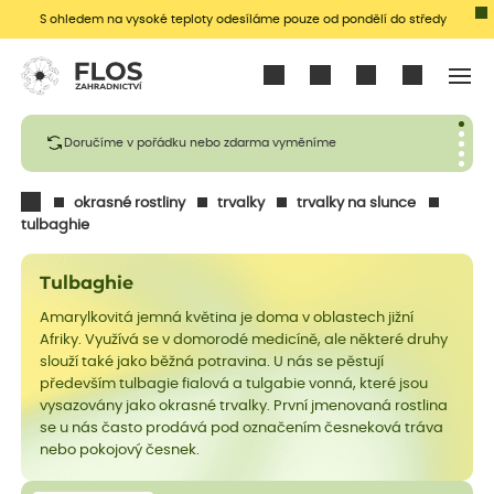
S ohledem na vysoké teploty odesíláme pouze od pondělí do středy
Přihlásit se
Doručíme v pořádku nebo zdarma vyměníme
okrasné rostliny
trvalky
trvalky na slunce
tulbaghie
Tulbaghie
Amarylkovitá jemná květina je doma v oblastech jižní
Afriky. Využívá se v domorodé medicíně, ale některé druhy
slouží také jako běžná potravina. U nás se pěstují
především tulbagie fialová a tulgabie vonná, které jsou
vysazovány jako okrasné trvalky. První jmenovaná rostlina
se u nás často prodává pod označením česneková tráva
nebo pokojový česnek.