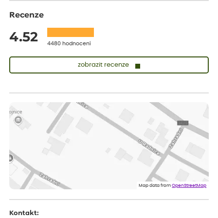
Recenze
4.52
4480 hodnocení
zobrazit recenze
Lenka
ověřený nákup
dnes
Doporučuji. Naprostá spokojenost.
Marcela
ověřený nákup
dnes
Jsem spokojená a budu vás doporučovat.
Vratislav
ověřený nákup
dnes
Spokojenost rostlina dorazila vpořádku
Map data from
OpenStreetMap
Kontakt: