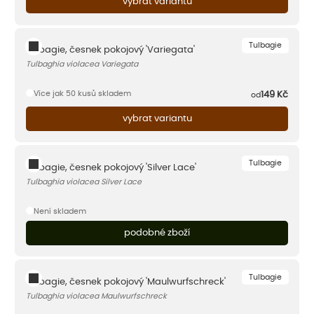
vybrat variantu
Tulbagie
Tulbagie, česnek pokojový 'Variegata'
Tulbaghia violacea Variegata
Více jak 50 kusů skladem
149
Kč
od
vybrat variantu
Tulbagie
Tulbagie, česnek pokojový 'Silver Lace'
Tulbaghia violacea Silver Lace
Není skladem
podobné zboží
Tulbagie
Tulbagie, česnek pokojový 'Maulwurfschreck'
Tulbaghia violacea Maulwurfschreck