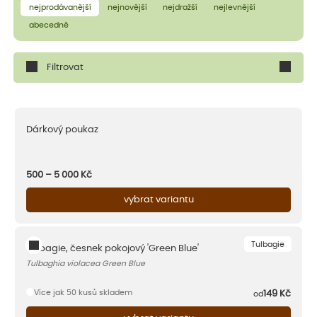
nejprodávanější
nejnovější
nejdražší
nejlevnější
abecedně
Filtrovat
Dárkový poukaz
500 – 5 000
Kč
vybrat variantu
Tulbagie
Tulbagie, česnek pokojový 'Green Blue'
Tulbaghia violacea Green Blue
Více jak 50 kusů skladem
149
Kč
od