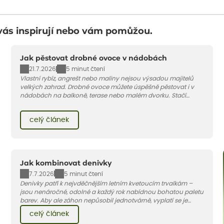
vás inspirují nebo vám pomůžou.
Jak pěstovat drobné ovoce v nádobách
21.7.2026
5 minut čtení
Vlastní rybíz, angrešt nebo maliny nejsou výsadou majitelů
velkých zahrad. Drobné ovoce můžete úspěšně pěstovat i v
nádobách na balkoně, terase nebo malém dvorku. Stačí
vybrat vhodnou odrůdu, dostatečně velký květináč a dodržet
pár základních pravidel. V tomto článku vám poradíme, jak na
celý článek
to.
Jak kombinovat denivky
7.7.2026
5 minut čtení
Denivky patří k nejvděčnějším letním kvetoucím trvalkám –
jsou nenáročné, odolné a každý rok nabídnou bohatou paletu
barev. Aby ale záhon nepůsobil jednotvárně, vyplatí se je
doplnit vhodnými sousedy. V dnešním článku vám ukážeme, s
celý článek
jakými trvalkami a travinami denivky nejlépe ladí.