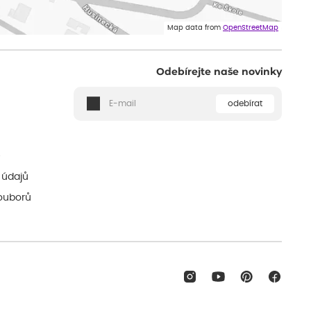
Map data from
OpenStreetMap
Odebírejte naše novinky
odebírat
ě
 údajů
ouborů