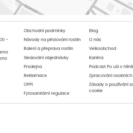
Obchodní podmínky
Blog
:00 -
Návody na pěstování rostlin
O nás
Balení a přeprava rostlin
Velkoobchod
řeno
Sledování objednávky
Kariéra
řeno
Prodejna
Podcast Po uši v hlín
Reklamace
Zpracování osobních
OPPI
Zásady o používání s
cookie
Fytosanitární regulace