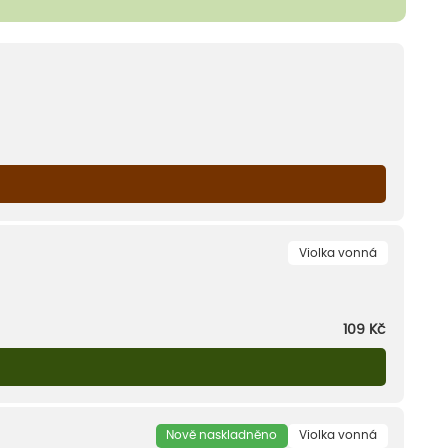
Violka vonná
109
Kč
Nově naskladněno
Violka vonná