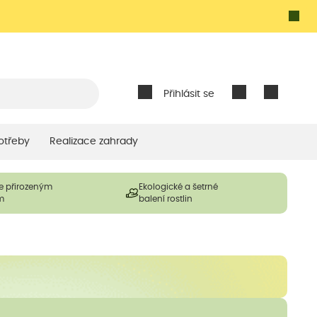
Přihlásit se
otřeby
Realizace zahrady
e přirozeným
Ekologické a šetrné
m
balení rostlin