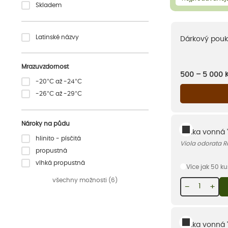
Skladem
Latinské názvy
Dárkový pouk
Mrazuvzdornost
500 – 5 000
-20°C až -24°C
-26°C až -29°C
Nároky na půdu
Violka vonná 
hlinito - písčitá
Viola odorata 
propustná
vlhká propustná
Více jak 50 k
všechny možnosti (6)
−
+
Violka vonná '