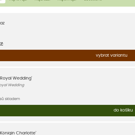
az
Kč
vybrat variantu
'Royal Wedding'
Royal Wedding
usů skladem
do košíku
Königin Charlotte'