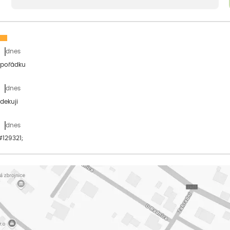
dnes
 pořádku
dnes
dekuji
dnes
&#129321;