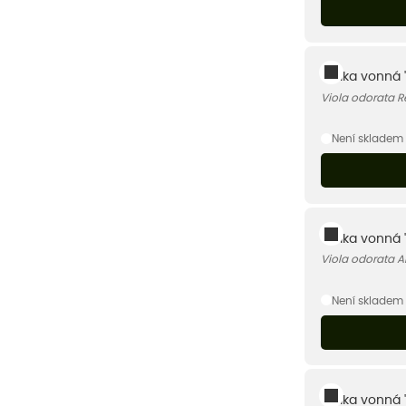
Violka vonná 
Viola odorata R
Není skladem
Violka vonná '
Viola odorata A
Není skladem
Violka vonná 