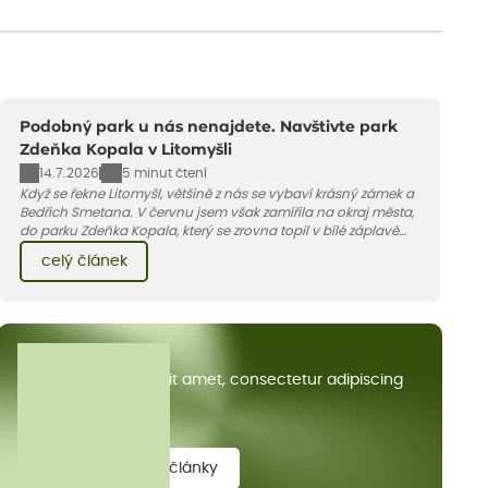
Podobný park u nás nenajdete. Navštivte park
Zdeňka Kopala v Litomyšli
14.7.2026
5 minut čtení
Když se řekne Litomyšl, většině z nás se vybaví krásný zámek a
Bedřich Smetana. V červnu jsem však zamířila na okraj města,
do parku Zdeňka Kopala, který se zrovna topil v bílé záplavě
kvetoucích kopretin. Fotky řeknou víc než slova, přidávám k
celý článek
nim pár řádků o tom, jak tento jedinečný kus krajiny vznikl.
Všechny články
Lorem ipsum dolor sit amet, consectetur adipiscing
elit.
zobrazit všechny články