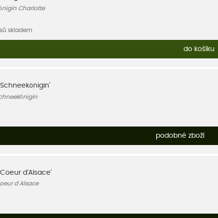
önigin Charlotte
usů skladem
do košíku
'Schneekönigin'
Schneekönigin
podobné zboží
'Coeur d'Alsace'
oeur d Alsace