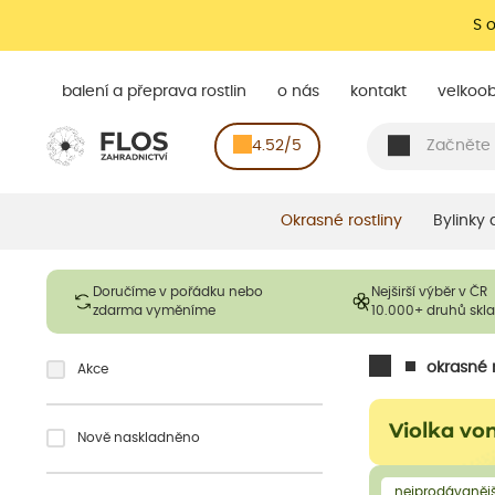
S 
balení a přeprava rostlin
o nás
kontakt
velkoo
4.52/5
Okrasné rostliny
Bylinky
Doručíme v pořádku nebo
Nejširší výběr v ČR
zdarma vyměníme
10.000+ druhů sk
okrasné r
Akce
Violka vo
Nově naskladněno
nejprodávanějš