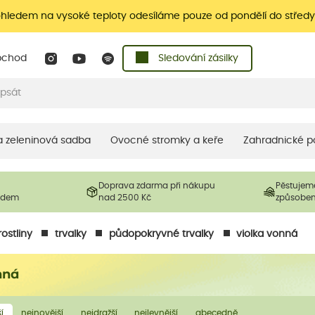
ohledem na vysoké teploty odesíláme pouze od pondělí do středy
bchod
Sledování zásilky
 a zeleninová sadba
Ovocné stromky a keře
Zahradnické p
Doprava zdarma při nákupu
Pěstujem
ladem
nad 2500 Kč
způsobe
ostliny
trvalky
půdopokryvné trvalky
violka vonná
nná
í
nejnovější
nejdražší
nejlevnější
abecedně