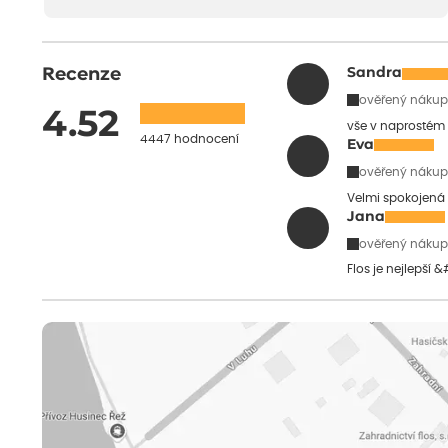
Recenze
Sandra
ověřený nákup
4.52
vše v naprostém
4447 hodnocení
Eva
ověřený nákup
Velmi spokojená 
Jana
ověřený nákup
Flos je nejlepší 