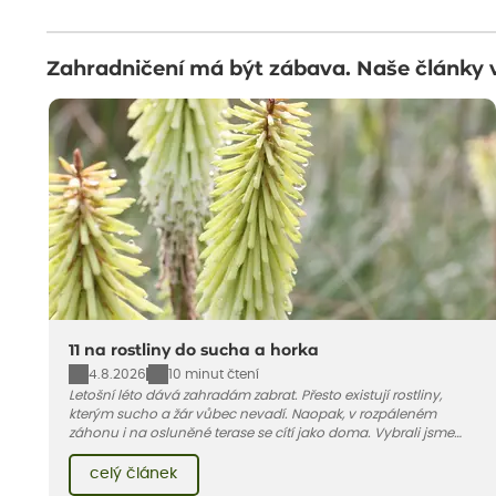
Zahradničení má být zábava. Naše články 
11 na rostliny do sucha a horka
4.8.2026
10 minut čtení
Letošní léto dává zahradám zabrat. Přesto existují rostliny,
kterým sucho a žár vůbec nevadí. Naopak, v rozpáleném
záhonu i na osluněné terase se cítí jako doma. Vybrali jsme
pro vás 11 tipů na odolné druhy, které zvládnou horké a suché
léto bez pravidelné zálivky. Pojďme se podívat, které to jsou.
celý článek