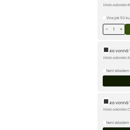
Viola odorata K
Více jak 50 k
−
+
Violka vonná 
Viola odorata 
Není skladem
Violka vonná 
Viola odorata C
Není skladem