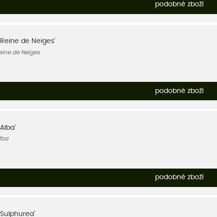
podobné zboží
'Reine de Neiges'
eine de Neiges
podobné zboží
Alba'
lba
podobné zboží
'Sulphurea'