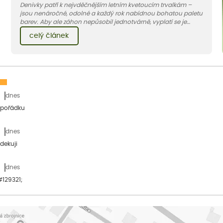
Denivky patří k nejvděčnějším letním kvetoucím trvalkám –
jsou nenáročné, odolné a každý rok nabídnou bohatou paletu
barev. Aby ale záhon nepůsobil jednotvárně, vyplatí se je
doplnit vhodnými sousedy. V dnešním článku vám ukážeme, s
celý článek
jakými trvalkami a travinami denivky nejlépe ladí.
dnes
 pořádku
dnes
dekuji
dnes
&#129321;