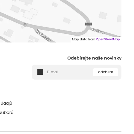
Map data from
OpenStreetMap
Odebírejte naše novinky
odebírat
ě
 údajů
ouborů