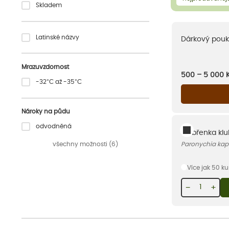
Skladem
Latinské názvy
Dárkový pouk
Mrazuvzdornost
500 – 5 000
-32°C až -35°C
Nároky na půdu
odvodněná
Stříbřenka kl
všechny možnosti (6)
Paronychia kapel
Více jak 50 k
−
+