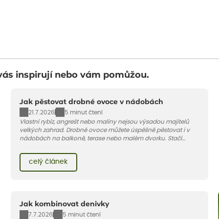
vás inspirují nebo vám pomůžou.
Jak pěstovat drobné ovoce v nádobách
21.7.2026
5 minut čtení
Vlastní rybíz, angrešt nebo maliny nejsou výsadou majitelů
velkých zahrad. Drobné ovoce můžete úspěšně pěstovat i v
nádobách na balkoně, terase nebo malém dvorku. Stačí
vybrat vhodnou odrůdu, dostatečně velký květináč a dodržet
pár základních pravidel. V tomto článku vám poradíme, jak na
celý článek
to.
Jak kombinovat denivky
7.7.2026
5 minut čtení