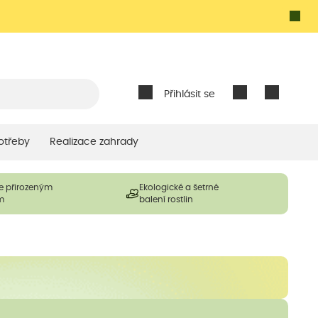
Přihlásit se
otřeby
Realizace zahrady
e přirozeným
Ekologické a šetrné
m
balení rostlin