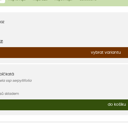
az
Kč
vybrat variantu
ubíčkatá
a ssp serpyllifolia
usů skladem
do košíku