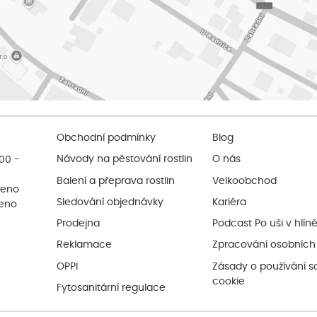
Obchodní podmínky
Blog
:00 -
Návody na pěstování rostlin
O nás
Balení a přeprava rostlin
Velkoobchod
řeno
Sledování objednávky
Kariéra
řeno
Prodejna
Podcast Po uši v hlín
Reklamace
Zpracování osobních
OPPI
Zásady o používání s
cookie
Fytosanitární regulace