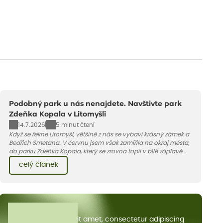
Podobný park u nás nenajdete. Navštivte park
Zdeňka Kopala v Litomyšli
14.7.2026
5 minut čtení
Když se řekne Litomyšl, většině z nás se vybaví krásný zámek a
Bedřich Smetana. V červnu jsem však zamířila na okraj města,
do parku Zdeňka Kopala, který se zrovna topil v bílé záplavě
kvetoucích kopretin. Fotky řeknou víc než slova, přidávám k
celý článek
nim pár řádků o tom, jak tento jedinečný kus krajiny vznikl.
Všechny články
Lorem ipsum dolor sit amet, consectetur adipiscing