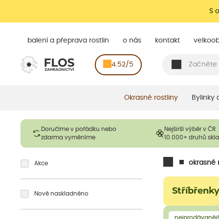
S 
balení a přeprava rostlin
o nás
kontakt
velkoo
4.52/5
Okrasné rostliny
Bylinky
Doručíme v pořádku nebo
Nejširší výběr v ČR
zdarma vyměníme
10.000+ druhů sk
okrasné r
Akce
Stříbřenk
Nově naskladněno
nejprodávanějš