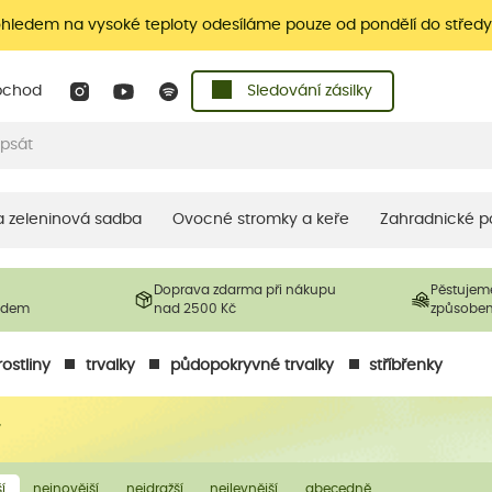
ohledem na vysoké teploty odesíláme pouze od pondělí do středy
bchod
Sledování zásilky
 a zeleninová sadba
Ovocné stromky a keře
Zahradnické p
Doprava zdarma při nákupu
Pěstujem
ladem
nad 2500 Kč
způsobe
ostliny
trvalky
půdopokryvné trvalky
stříbřenky
y
í
nejnovější
nejdražší
nejlevnější
abecedně