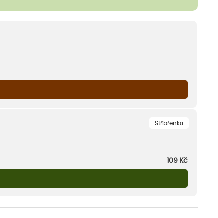
Stříbřenka
109
Kč