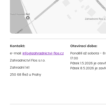
Kontakt:
Otevírací doba:
e-mail:
info@zahradnictvi-flos.cz
Pondělí až sobota - 8
17:00
Zahradnictví Flos s.r.o.
Pátek 1.5.2026 je otev
Zahradní 141
Pátek 8.5.2026 je zav
250 68 Řež u Prahy