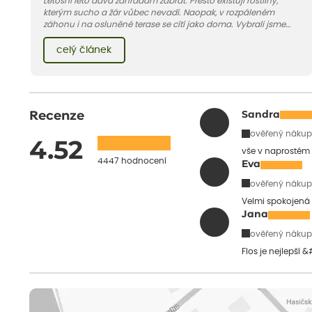
Letošní léto dává zahradám zabrat. Přesto existují rostliny,
kterým sucho a žár vůbec nevadí. Naopak, v rozpáleném
záhonu i na osluněné terase se cítí jako doma. Vybrali jsme
pro vás 11 tipů na odolné druhy, které zvládnou horké a suché
léto bez pravidelné zálivky. Pojďme se podívat, které to jsou.
celý článek
Recenze
Sandra
ověřený nákup
4.52
vše v naprostém
4447 hodnocení
Eva
ověřený nákup
Velmi spokojená 
Jana
ověřený nákup
Flos je nejlepší 