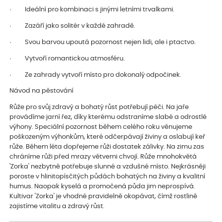
· Ideální pro kombinaci s jinými letními trvalkami.
· Zazáří jako solitér v každé zahradě.
· Svou barvou upoutá pozornost nejen lidi, ale i ptactvo.
· Vytvoří romantickou atmosféru.
· Ze zahrady vytvoří místo pro dokonalý odpočinek.
Návod na pěstování
Růže pro svůj zdravý a bohatý růst potřebují péči. Na jaře
provádíme jarní řez, díky kterému odstraníme slabé a odrostlé
výhony. Speciální pozornost během celého roku věnujeme
poškozeným výhonkům, které odčerpávají živiny a oslabují keř
růže. Během léta dopřejeme růži dostatek zálivky. Na zimu zas
chráníme růži před mrazy větvemi chvojí. Růže mnohokvětá
'Zorka' nezbytně potřebuje slunné a vzdušné místo. Nejkrásněji
poroste v hlinitopísčitých půdách bohatých na živiny a kvalitní
humus. Naopak kyselá a promočená půda jim neprospívá.
Kultivar 'Zorka' je vhodné pravidelně okopávat, čímž rostlině
zajistíme vitalitu a zdravý růst.