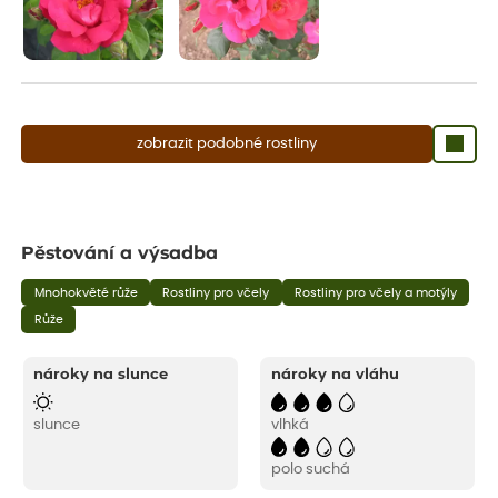
zobrazit podobné rostliny
Pěstování a výsadba
Mnohokvěté růže
Rostliny pro včely
Rostliny pro včely a motýly
Růže
nároky na slunce
nároky na vláhu
slunce
vlhká
polo suchá