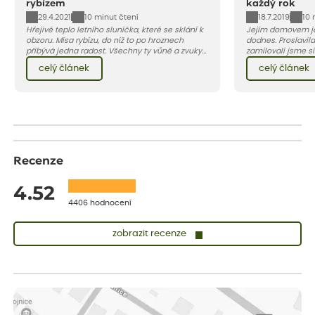
rybízem
každý rok
29.4.2021
18.7.2019
10 minut čtení
10 
Hřejivé teplo letního sluníčka, které se sklání k
Jejím domovem je
obzoru. Mísa rybízu, do níž to po hroznech
dodnes. Proslavila
přibývá jedna radost. Všechny ty vůně a zvuky
zamilovali jsme si 
červencové zahrady. Sklizeň rybízu do kuchyně
Evropy. Koneckonců, i Petr Hapka j
celý článek
celý článek
vnese neuvěřitelný klid a radost. A taky trochu
slavnou písničku 
bezstarostnosti dětství při mlsání babiččina
zpěvačky Hany Heg
drobenkového koláče s rybízem.
Recenze
4.52
4406 hodnocení
zobrazit recenze
Lenka
ověřený nákup
před 1 dnem
Měla jsem pouze 1objednavku a zatím jsem spokojená se
sazenicemi