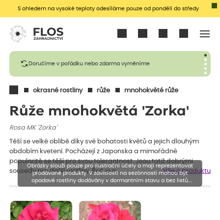
S ohledem na vysoké teploty odesíláme pouze od pondělí do středy
Přihlásit se
Doručíme v pořádku nebo zdarma vyměníme
okrasné rostliny
růže
mnohokvěté růže
Růže mnohokvětá 'Zorka'
Rosa MK 'Zorka'
Těší se velké oblibě díky své bohatosti květů a jejich dlouhým
obdobím kvetení. Pocházejí z Japonska a mimořádné
popularitě se těší pro svou tolerantnost. Jsou totiž dobrými
Obrázky slouží pouze pro ilustrační účely a mají reprezentovat
sousedy pro další rostliny. Řeč je o…
Vše o produktu
prodávané produkty. V závislosti na sezónnosti mohou být
opadavé rostliny dodávány v dormantním stavu a bez listů.
Rostliny mohou být také sestřiženy níže, než je uvedená výška,
aby se podpořil nový růst.