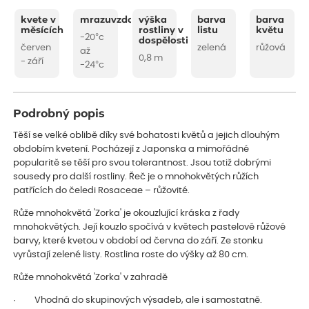
kvete v
mrazuvzdornost
výška
barva
barva
měsících
rostliny v
listu
květu
-20°c
dospělosti
červen
zelená
růžová
až
0,8 m
- září
-24°c
Podrobný popis
Těší se velké oblibě díky své bohatosti květů a jejich dlouhým
obdobím kvetení. Pocházejí z Japonska a mimořádné
popularitě se těší pro svou tolerantnost. Jsou totiž dobrými
sousedy pro další rostliny. Řeč je o mnohokvětých růžích
patřících do čeledi Rosaceae – růžovité.
Růže mnohokvětá 'Zorka' je okouzlující kráska z řady
mnohokvětých. Její kouzlo spočívá v květech pastelově růžové
barvy, které kvetou v období od června do září. Ze stonku
vyrůstají zelené listy. Rostlina roste do výšky až 80 cm.
Růže mnohokvětá 'Zorka' v zahradě
· Vhodná do skupinových výsadeb, ale i samostatně.