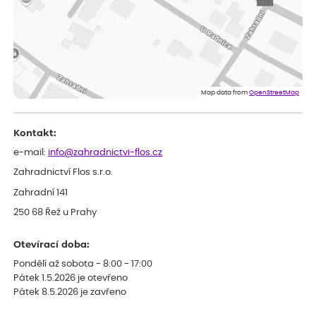
Miroslava
ověřený nákup
před 1 dnem
Rostliny byly v pořádku, dobře zabalené, celková spokojenost.
Dominika
ověřený nákup
před 1 dnem
Doporučuji :). Spokojenost, stromky v pěkném stavu. Jediné, co
Map data from
OpenStreetMap
my chybělo, bylo komunikování nedostupného zboží před
odesláním objednávky, objednali bychom obratem náhradu.
Děkujeme
Kontakt:
e-mail:
info@zahradnictvi-flos.cz
Zahradnictví Flos s.r.o.
Zahradní 141
250 68 Řež u Prahy
Otevírací doba:
Pondělí až sobota - 8:00 - 17:00
Pátek 1.5.2026 je otevřeno
Pátek 8.5.2026 je zavřeno