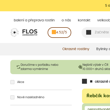
S 
balení a přeprava rostlin
o nás
kontakt
velkoo
4.52/5
Okrasné rostliny
Bylinky
Doručíme v pořádku nebo
Nejširší výběr v ČR
zdarma vyměníme
10.000+ druhů sk
okrasné r
Akce
Řebčík k
Nově naskladněno
nejprodávanějš