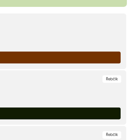
Řebčík
Řebčík