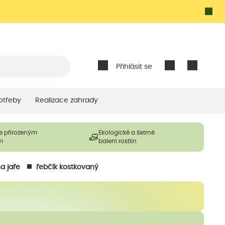
Přihlásit se
otřeby
Realizace zahrady
e přirozeným
Ekologické a šetrné
m
balení rostlin
a jaře
řebčík kostkovaný