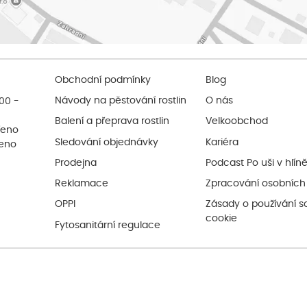
Obchodní podmínky
Blog
:00 -
Návody na pěstování rostlin
O nás
Balení a přeprava rostlin
Velkoobchod
řeno
Sledování objednávky
Kariéra
řeno
Prodejna
Podcast Po uši v hlín
Reklamace
Zpracování osobních
OPPI
Zásady o používání s
cookie
Fytosanitární regulace