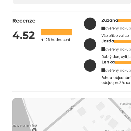
Recenze
Zuzana
ověřený nákup
4.52
Vše přišlo velice
4426 hodnocení
Jarda
ověřený nákup
Dobrý den, byli j
Lenka
ověřený nákup
Eshop, objednání 
odejde, než že se