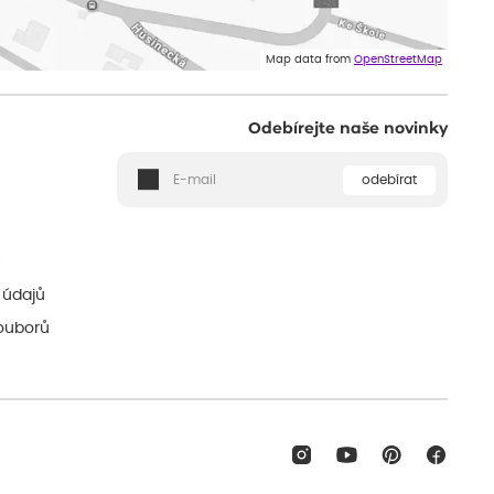
Map data from
OpenStreetMap
Odebírejte naše novinky
odebírat
ě
 údajů
ouborů