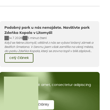
Podobný park u nás nenajdete. Navštivte park
Zdeňka Kopala v Litomyšli
14.7.2026
5 minut čtení
Když se řekne Litomyšl, většině z nás se vybaví krásný zámek a
Bedřich Smetana. V červnu jsem však zamířila na okraj města,
do parku Zdeňka Kopala, který se zrovna topil v bílé záplavě
kvetoucích kopretin. Fotky řeknou víc než slova, přidávám k
celý článek
nim pár řádků o tom, jak tento jedinečný kus krajiny vznikl.
Všechny články
Lorem ipsum dolor sit amet, consectetur adipiscing
elit.
zobrazit všechny články