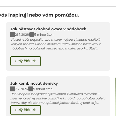
vás inspirují nebo vám pomůžou.
Jak pěstovat drobné ovoce v nádobách
21.7.2026
5 minut čtení
Vlastní rybíz, angrešt nebo maliny nejsou výsadou majitelů
velkých zahrad. Drobné ovoce můžete úspěšně pěstovat i v
nádobách na balkoně, terase nebo malém dvorku. Stačí
vybrat vhodnou odrůdu, dostatečně velký květináč a dodržet
pár základních pravidel. V tomto článku vám poradíme, jak na
celý článek
to.
Jak kombinovat denivky
7.7.2026
5 minut čtení
Denivky patří k nejvděčnějším letním kvetoucím trvalkám –
jsou nenáročné, odolné a každý rok nabídnou bohatou paletu
barev. Aby ale záhon nepůsobil jednotvárně, vyplatí se je
doplnit vhodnými sousedy. V dnešním článku vám ukážeme, s
celý článek
jakými trvalkami a travinami denivky nejlépe ladí.