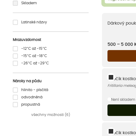
Skladem
Latinské názvy
Dárkový pouk
Mrazuvzdornost
500 – 5 000
-12°C až -15°C
-15°C až -18°C
-26°C až -29°C
Řebčík kostk
Nároky na půdu
Fritillaria meleag
hlinito - písčitá
odvodněná
Není skladem
propustná
všechny možnosti (6)
Řebčík kostko