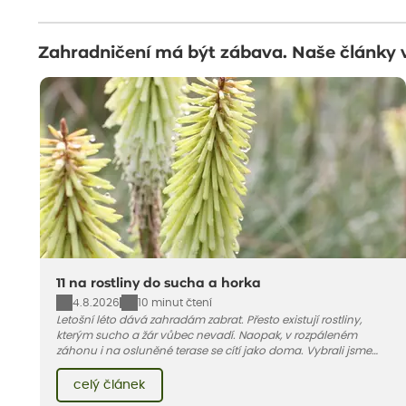
Zahradničení má být zábava. Naše články 
11 na rostliny do sucha a horka
4.8.2026
10 minut čtení
Letošní léto dává zahradám zabrat. Přesto existují rostliny,
kterým sucho a žár vůbec nevadí. Naopak, v rozpáleném
záhonu i na osluněné terase se cítí jako doma. Vybrali jsme
pro vás 11 tipů na odolné druhy, které zvládnou horké a suché
léto bez pravidelné zálivky. Pojďme se podívat, které to jsou.
celý článek