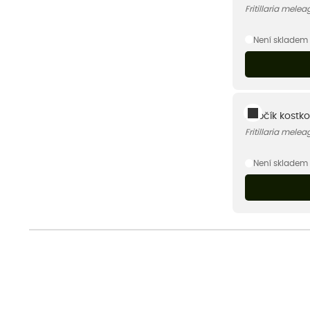
Fritillaria melea
Není skladem
Řebčík kostko
Fritillaria melea
Není skladem