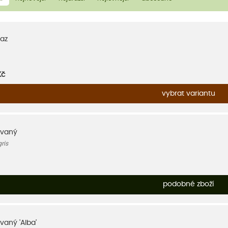
az
Kč
vybrat variantu
ovaný
ris
podobné zboží
vaný 'Alba'