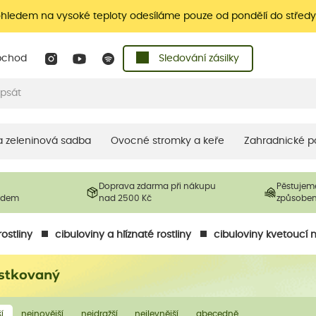
ohledem na vysoké teploty odesíláme pouze od pondělí do středy
bchod
Sledování zásilky
 a zeleninová sadba
Ovocné stromky a keře
Zahradnické p
Doprava zdarma při nákupu
Pěstujem
ladem
nad 2500 Kč
způsobe
ostliny
cibuloviny a hlíznaté rostliny
cibuloviny kvetoucí n
ostkovaný
í
nejnovější
nejdražší
nejlevnější
abecedně