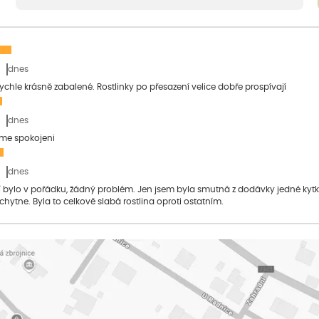
dnes
 rychle krásně zabalené. Rostlinky po přesazení velice dobře prospívají
dnes
sme spokojeni
dnes
bylo v pořádku, žádný problém. Jen jsem byla smutná z dodávky jedné kytky, 
 chytne. Byla to celkově slabá rostlina oproti ostatním.