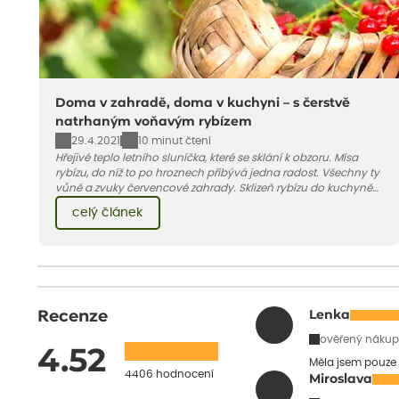
Doma v zahradě, doma v kuchyni – s čerstvě
natrhaným voňavým rybízem
29.4.2021
10 minut čtení
Hřejivé teplo letního sluníčka, které se sklání k obzoru. Mísa
rybízu, do níž to po hroznech přibývá jedna radost. Všechny ty
vůně a zvuky červencové zahrady. Sklizeň rybízu do kuchyně
vnese neuvěřitelný klid a radost. A taky trochu bezstarostnosti
celý článek
dětství při mlsání babiččina drobenkového koláče s rybízem.
Recenze
Lenka
ověřený nákup
4.52
Měla jsem pouze 
4406 hodnocení
Miroslava