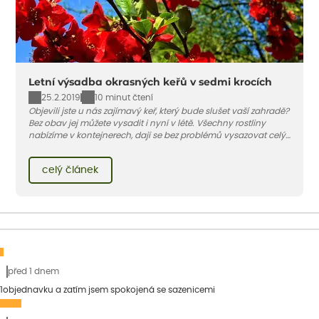
Letní výsadba okrasných keřů v sedmi krocích
25.2.2019
10 minut čtení
Objevili jste u nás zajímavý keř, který bude slušet vaší zahradě?
Bez obav jej můžete vysadit i nyní v létě. Všechny rostliny
nabízíme v kontejnerech, dají se bez problémů vysazovat celý
rok – nyní pouze potřebují mnohem více vody než na jaře
nebo na podzim.
celý článek
před 1 dnem
1objednavku a zatím jsem spokojená se sazenicemi