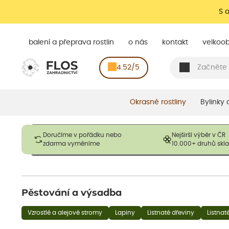
S 
balení a přeprava rostlin
o nás
kontakt
velkoo
4.52/5
Okrasné rostliny
Bylinky
Obrázky slouží pouze pro ilustrační účely a mají reprezentovat
Doručíme v pořádku nebo
Nejširší výběr v ČR
opadavé rostliny dodávány v dormantním stavu a bez listů. R
zdarma vyměníme
10.000+ druhů sk
výška, aby se podpo
Pěstování a výsadba
Vzrostlé a alejové stromy
Lapiny
Listnaté dřeviny
Listnat