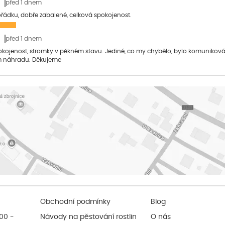
před 1 dnem
pořádku, dobře zabalené, celková spokojenost.
před 1 dnem
pokojenost, stromky v pěkném stavu. Jediné, co my chybělo, bylo komuniko
 náhradu. Děkujeme
Obchodní podmínky
Blog
:00 -
Návody na pěstování rostlin
O nás