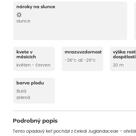
nároky na slunce
slunce
kvete v
mrazuvzdornost
výška rost
měsících
dospělosti
-26°c až -29°c
květen - červen
20 m
barva plodu
žlutá
zelená
Podrobný popis
Tento opadavý keř pochází z čeledi Juglandaceae – ořešák