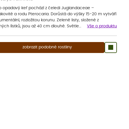
o opadavý keř pochází z čeledi Juglandaceae –
kovité a rodu Pterocaria. Dorůstá do výšky 15-20 m vytváří
entální, rozložitou korunu. Zelené listy, složené z
ých lístků, jsou až 40 cm dlouhé. Světle…
Vše o produktu
zobrazit podobné rostliny