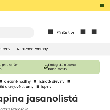
Přihlásit se
otřeby
Realizace zahrady
e přirozeným
Ekologické a šetrné
m
balení rostlin
okrasné rostliny
listnaté dřeviny
tlé a alejové stromy
lapiny
apina jasanolistá
carya fraxinifolia