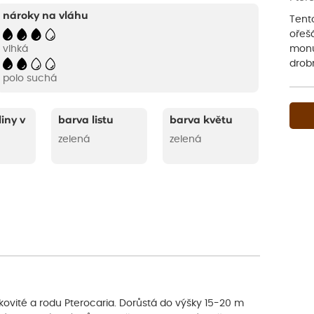
nároky na vláhu
Tent
ořešá
monum
vlhká
drobn
polo suchá
liny v
barva listu
barva květu
zelená
zelená
ovité a rodu Pterocaria. Dorůstá do výšky 15-20 m