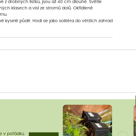
né z drobných lístků, jsou až 40 cm dlouhé. Světle
ch klasech a visí ze stromů dolů. Okřídlené
omu.
ně kyselé půdě. Hodí se jako solitéra do větších zahrad
me v pořádku.