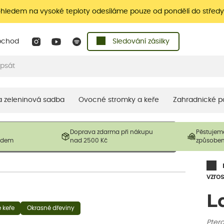
ohledem na vysoké teploty odesíláme pouze od pondělí do středy
bchod
Sledování zásilky
 a zeleninová sadba
Ovocné stromky a keře
Zahradnické p
 prodávané produkty. V závislosti na sezónnosti mohou být
Doprava zdarma při nákupu
Pěstujem
ostliny mohou být také sestřiženy níže, než je uvedená
ladem
nad 2500 Kč
způsobe
řil nový růst.
vzros
L
é keře
Okrasné dřeviny
Ptero