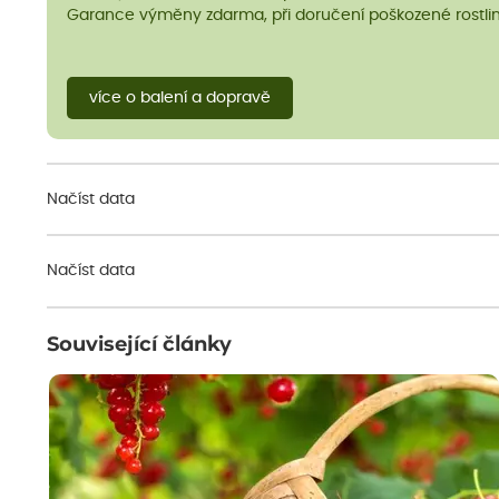
Garance výměny zdarma, při doručení poškozené rostlin
více o balení a dopravě
Načíst data
Načíst data
Související články