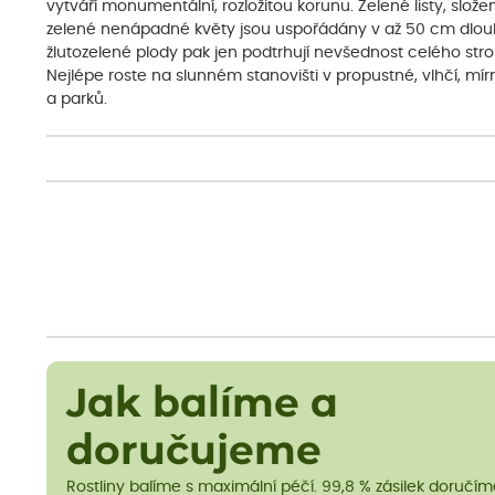
vytváří monumentální, rozložitou korunu. Zelené listy, slože
zelené nenápadné květy jsou uspořádány v až 50 cm dlouhý
žlutozelené plody pak jen podtrhují nevšednost celého str
Nejlépe roste na slunném stanovišti v propustné, vlhčí, mír
a parků.
Jak balíme a
doručujeme
Rostliny balíme s maximální péčí. 99,8 % zásilek doručí