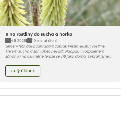
11 na rostliny do sucha a horka
4.8.2026
10 minut čtení
Letošní léto dává zahradám zabrat. Přesto existují rostliny,
kterým sucho a žár vůbec nevadí. Naopak, v rozpáleném
záhonu i na osluněné terase se cítí jako doma. Vybrali jsme
pro vás 11 tipů na odolné druhy, které zvládnou horké a suché
léto bez pravidelné zálivky. Pojďme se podívat, které to jsou.
celý článek