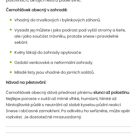
pastvinách, okrajích lesů a podél silnic.
Černohlávek obecný v zahradě:
Vhodný do trvalkových i bylinkových záhonů.
Vysadit jej můžete i jako podrost pod vyšší stromy a keře,
ale i jako součást trávníku, protože snese i pravidelné
sekání.
Květy lákají do zahrady opylovače.
Ozdobí venkovské a neformální zahrady.
Mladé listy jsou vhodné do jarních salátů.
Návod na pěstování:
Černohlávek obecný dává přednost plnému
slunci až polostínu
.
Nejlépe poroste v sušší až mírně vlhké, humózní, hlinité až
hlinitojílovité půdě s neutrální až slabě kyselou půdní reakcí.
Snese i občasné zamokření. Po odkvětu ho seřízněte, může opět
rozkvést. Je dostatečně mrazuvzdorný.