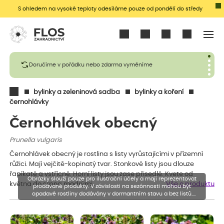
S ohledem na vysoké teploty odesíláme pouze od pondělí do středy
Přihlásit se
Doručíme v pořádku nebo zdarma vyměníme
bylinky a zeleninová sadba
bylinky a koření
černohlávky
Černohlávek obecný
Prunella vulgaris
Černohlávek obecný je rostlina s listy vyrůstajícími v přízemní
růžici. Mají vejčitě-kopinatý tvar. Stonkové listy jsou dlouze
řapíkaté a vstřícné. Horní listy jsou zase přisedlé. Kvete od
Obrázky slouží pouze pro ilustrační účely a mají reprezentovat
května do srpna modrými…
Vše o produktu
prodávané produkty. V závislosti na sezónnosti mohou být
opadavé rostliny dodávány v dormantním stavu a bez listů.
Rostliny mohou být také sestřiženy níže, než je uvedená výška,
aby se podpořil nový růst.