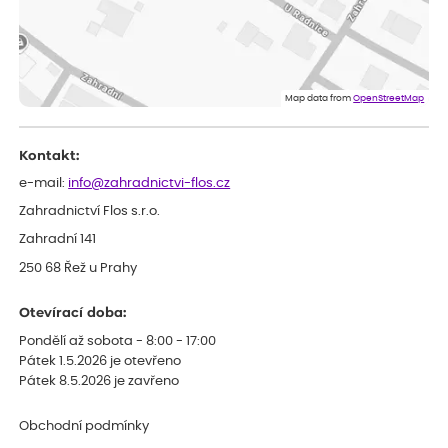
Velmi spokojená dekuji
Jana
ověřený nákup
před 1 dnem
Flos je nejlepší &#129321;
Map data from
OpenStreetMap
Kontakt:
e-mail:
info@zahradnictvi-flos.cz
Zahradnictví Flos s.r.o.
Zahradní 141
250 68 Řež u Prahy
Otevírací doba:
Pondělí až sobota - 8:00 - 17:00
Pátek 1.5.2026 je otevřeno
Pátek 8.5.2026 je zavřeno
Obchodní podmínky