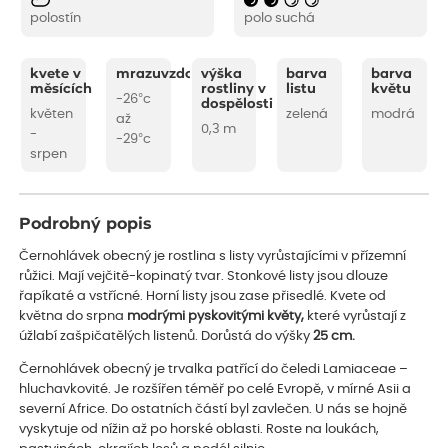
polostín
polo suchá
kvete v
mrazuvzdornost
výška
barva
barva
měsících
rostliny v
listu
květu
-26°c
dospělosti
květen
zelená
modrá
až
0,3 m
-
-29°c
srpen
Podrobný popis
Černohlávek obecný je rostlina s listy vyrůstajícími v přízemní
růžici. Mají vejčitě-kopinatý tvar. Stonkové listy jsou dlouze
řapíkaté a vstřícné. Horní listy jsou zase přisedlé. Kvete od
května do srpna
modrými pyskovitými
květy,
které vyrůstají z
úžlabí zašpičatělých listenů. Dorůstá do výšky
25 cm.
Černohlávek obecný je trvalka patřící do čeledi Lamiaceae –
hluchavkovité. Je rozšířen téměř po celé Evropě, v mírné Asii a
severní Africe. Do ostatních částí byl zavlečen. U nás se hojně
vyskytuje od nížin až po horské oblasti. Roste na loukách,