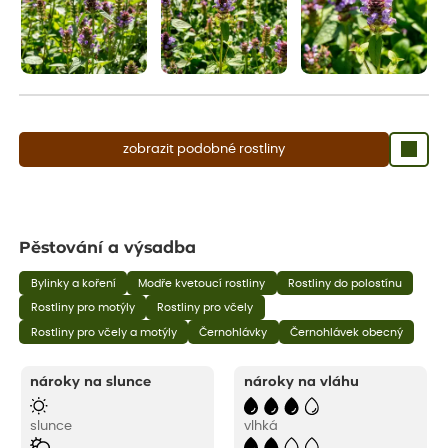
zobrazit podobné rostliny
Pěstování a výsadba
Bylinky a koření
Modře kvetoucí rostliny
Rostliny do polostínu
Rostliny pro motýly
Rostliny pro včely
Rostliny pro včely a motýly
Černohlávky
Černohlávek obecný
nároky na slunce
nároky na vláhu
slunce
vlhká