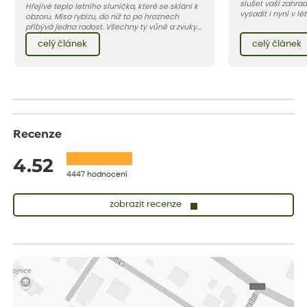
slušet vaší zahra
Hřejivé teplo letního sluníčka, které se sklání k
vysadit i nyní v l
obzoru. Mísa rybízu, do níž to po hroznech
v kontejnerech, d
přibývá jedna radost. Všechny ty vůně a zvuky
celý rok – nyní p
červencové zahrady. Sklizeň rybízu do kuchyně
celý článek
celý článek
vody než na jaře 
vnese neuvěřitelný klid a radost. A taky trochu
bezstarostnosti dětství při mlsání babiččina
drobenkového koláče s rybízem.
Recenze
4.52
4447 hodnocení
zobrazit recenze
Sandra
ověřený nákup
před 1 dnem
vše v naprostém pořádku
Eva
ověřený nákup
před 1 dnem