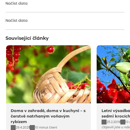
Načíst data
Načíst data
Související články
Doma v zahradě, doma v kuchyni – s
Letní výsadba
čerstvě natrhaným voňavým
sedmi krocíc
rybízem
25.2.2019
10
Objevili jste u ná
29.4.2021
10 minut čtení