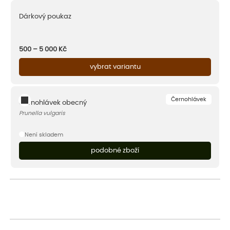
Dárkový poukaz
500 – 5 000
Kč
vybrat variantu
Černohlávek
Černohlávek obecný
Prunella vulgaris
Není skladem
podobné zboží