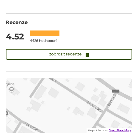
Recenze
4.52
4426 hodnocení
zobrazit recenze
Zuzana
ověřený nákup
dnes
Vše přišlo velice rychle krásně zabalené. Rostlinky po přesazení
velice dobře prospívají
Jarda
ověřený nákup
dnes
Dobrý den, byli jsme spokojeni
Lenka
ověřený nákup
dnes
Eshop, objednání bylo v pořádku, žádný problém. Jen jsem byla
Map data from
OpenStreetMap
smutná z dodávky jedné kytky, která nebyla v nejlepší kondici a i
po zasazení vypadá spíše, že odejde, než že se chytne. Byla to