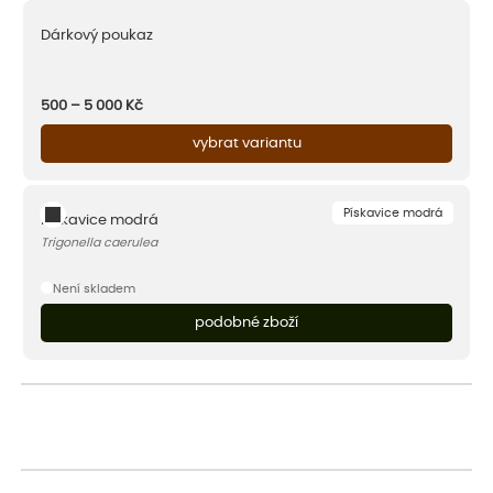
Dárkový poukaz
500 – 5 000
Kč
vybrat variantu
Pískavice modrá
Pískavice modrá
Trigonella caerulea
Není skladem
podobné zboží