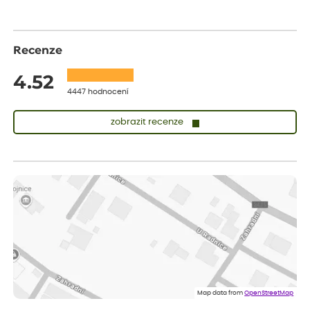
Recenze
4.52
4447 hodnocení
zobrazit recenze
Sandra
ověřený nákup
před 1 dnem
vše v naprostém pořádku
Eva
ověřený nákup
před 1 dnem
Velmi spokojená dekuji
Jana
ověřený nákup
před 1 dnem
Flos je nejlepší &#129321;
Map data from
OpenStreetMap