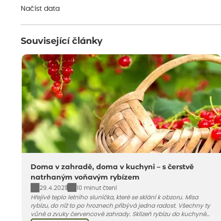
Načíst data
Související články
Doma v zahradě, doma v kuchyni – s čerstvě
natrhaným voňavým rybízem
29.4.2021
10 minut čtení
Hřejivé teplo letního sluníčka, které se sklání k obzoru. Mísa
rybízu, do níž to po hroznech přibývá jedna radost. Všechny ty
vůně a zvuky červencové zahrady. Sklizeň rybízu do kuchyně