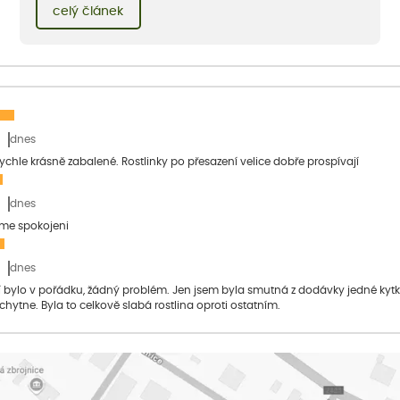
stromy dělají naše zahrady krásnějšími.
celý článek
dnes
 rychle krásně zabalené. Rostlinky po přesazení velice dobře prospívají
dnes
sme spokojeni
dnes
bylo v pořádku, žádný problém. Jen jsem byla smutná z dodávky jedné kytky, 
 chytne. Byla to celkově slabá rostlina oproti ostatním.