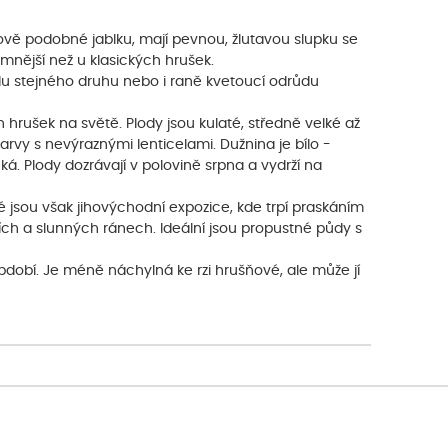
rově podobné jablku, mají pevnou, žlutavou slupku se
emnější než u klasických hrušek.
du stejného druhu nebo i raně kvetoucí odrůdu
ch hrušek na světě. Plody jsou kulaté, středně velké až
barvy s nevýraznými lenticelami. Dužnina je bílo -
. Plody dozrávají v polovině srpna a vydrží na
 jsou však jihovýchodní expozice, kde trpí praskáním
ích a slunných ránech. Ideální jsou propustné půdy s
 období. Je méně náchylná ke rzi hrušňové, ale může jí