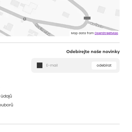
Map data from
OpenStreetMap
Odebírejte naše novinky
odebírat
ě
 údajů
ouborů