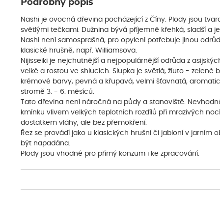
Podrobný popis
Nashi je ovocná dřevina pocházející z Číny. Plody jsou tva
světlými tečkami. Dužnina bývá příjemně křehká, sladší a j
Nashi není samosprašná, pro opylení potřebuje jinou odrů
klasické hrušně, např. Williamsova.
Nijisseiki je nejchutnější a nejpopulárnější odrůda z asijský
velké a rostou ve shlucích. Slupka je světlá, žluto - zelené 
krémové barvy, pevná a křupavá, velmi šťavnatá, aromatická
stromě 3. - 6. měsíců.
Tato dřevina není náročná na půdy a stanoviště. Nevhodné
kmínku vlivem velkých teplotních rozdílů při mrazivých noc
dostatkem vláhy, ale bez přemokření.
Řez se provádí jako u klasických hrušní či jabloní v jarním
být napadána.
Plody jsou vhodné pro přímý konzum i ke zpracování.