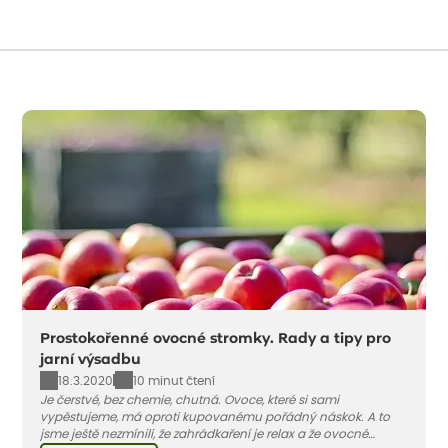
Prostokořenné ovocné stromky. Rady a tipy pro
jarní výsadbu
18.3.2020
10 minut čtení
Je čerstvé, bez chemie, chutná. Ovoce, které si sami
vypěstujeme, má oproti kupovanému pořádný náskok. A to
jsme ještě nezmínili, že zahrádkaření je relax a že ovocné