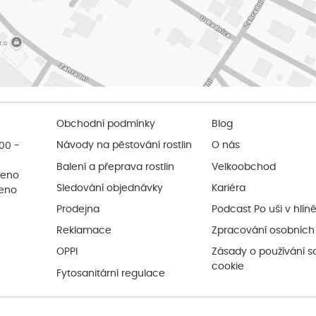
Obchodní podmínky
Blog
:00 -
Návody na pěstování rostlin
O nás
Balení a přeprava rostlin
Velkoobchod
řeno
Sledování objednávky
Kariéra
řeno
Prodejna
Podcast Po uši v hlín
Reklamace
Zpracování osobních
OPPI
Zásady o používání s
cookie
Fytosanitární regulace