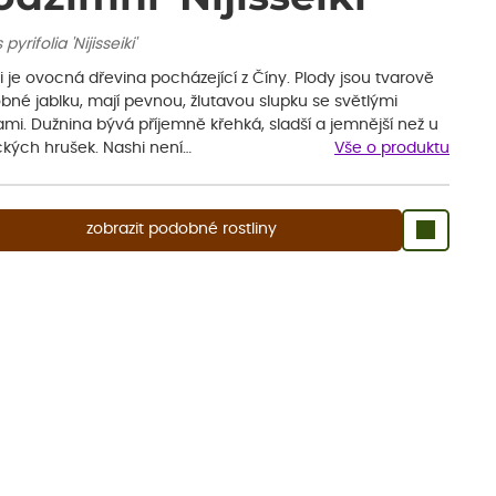
pyrifolia 'Nijisseiki'
 je ovocná dřevina pocházející z Číny. Plody jsou tvarově
bné jablku, mají pevnou, žlutavou slupku se světlými
mi. Dužnina bývá příjemně křehká, sladší a jemnější než u
ckých hrušek. Nashi není…
Vše o produktu
zobrazit podobné rostliny