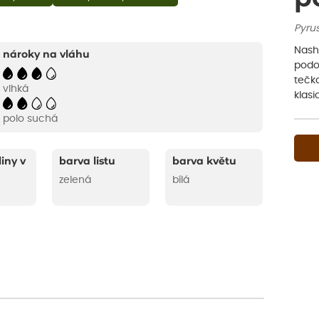
Pyrus 
Nashi
nároky na vláhu
podo
tečka
vlhká
klasi
polo suchá
liny v
barva listu
barva květu
zelená
bílá