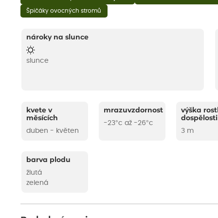
Špičáky ovocných stromů
nároky na slunce
slunce
kvete v
mrazuvzdornost
výška rost
měsících
dospělosti
-23°c až -26°c
duben - květen
3 m
barva plodu
žlutá
zelená