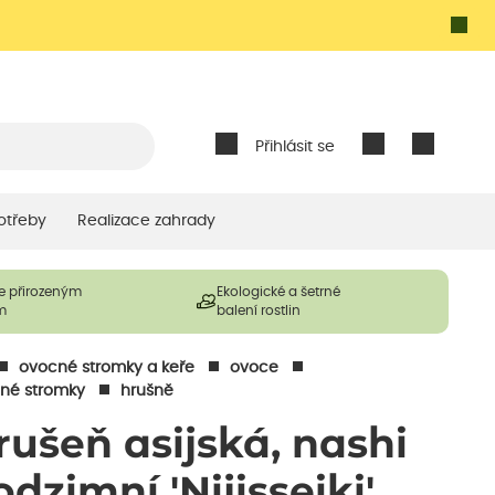
Přihlásit se
otřeby
Realizace zahrady
e přirozeným
Ekologické a šetrné
m
balení rostlin
ovocné stromky a keře
ovoce
né stromky
hrušně
rušeň asijská, nashi
odzimní 'Nijisseiki'