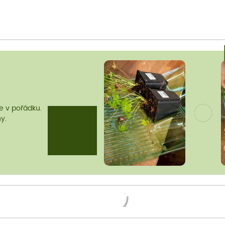
me v pořádku.
y.
Načítám...