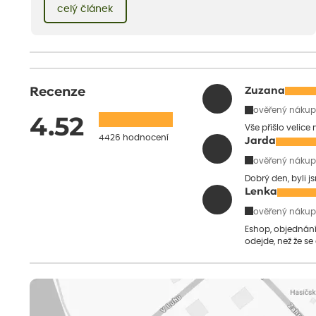
vnese neuvěřitelný klid a radost. A taky trochu bezstarostnosti
celý článek
dětství při mlsání babiččina drobenkového koláče s rybízem.
Recenze
Zuzana
ověřený nákup
4.52
Vše přišlo velice
4426 hodnocení
Jarda
ověřený nákup
Dobrý den, byli j
Lenka
ověřený nákup
Eshop, objednání 
odejde, než že se