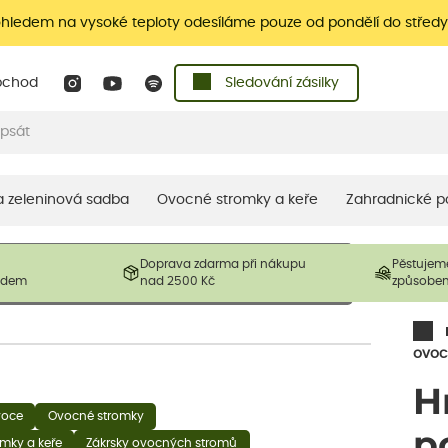
ohledem na vysoké teploty odesíláme pouze od pondělí do středy
bchod
Sledování zásilky
 a zeleninová sadba
Ovocné stromky a keře
Zahradnické p
 prodávané produkty. V závislosti na sezónnosti mohou být
Doprava zdarma při nákupu
Pěstujem
ostliny mohou být také sestřiženy níže, než je uvedená
ladem
nad 2500 Kč
způsobe
řil nový růst.
ovoc
H
voce
Ovocné stromky
p
mky a keře
Zákrsky ovocných stromů