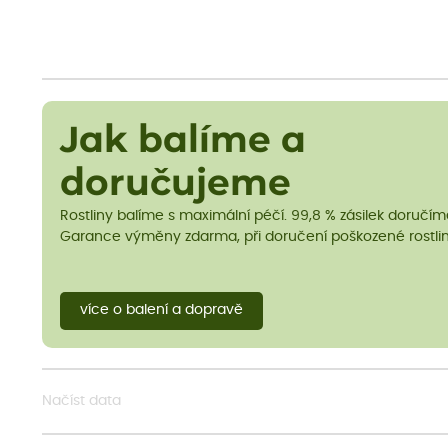
Jak balíme a
doručujeme
Rostliny balíme s maximální péčí. 99,8 % zásilek doručí
Garance výměny zdarma, při doručení poškozené rostlin
více o balení a dopravě
Načíst data