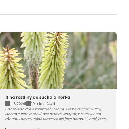
11 na rostliny do sucha a horka
4.8.2026
10 minut čtení
Letošní léto dává zahradám zabrat. Přesto existují rostliny,
kterým sucho a žár vůbec nevadí. Naopak, v rozpáleném
záhonu i na osluněné terase se cítí jako doma. Vybrali jsme
pro vás 11 tipů na odolné druhy, které zvládnou horké a suché
léto bez pravidelné zálivky. Pojďme se podívat, které to jsou.