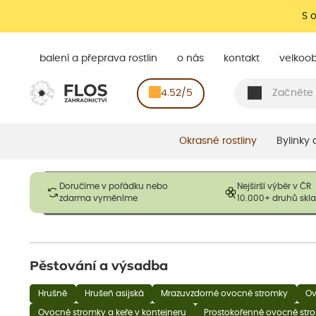
S 
balení a přeprava rostlin
o nás
kontakt
velkoo
4.52/5
Okrasné rostliny
Bylinky
Obrázky slouží pouze pro ilustrační účely a mají reprezentovat
Doručíme v pořádku nebo
Nejširší výběr v ČR
opadavé rostliny dodávány v dormantním stavu a bez listů. R
zdarma vyměníme
10.000+ druhů sk
výška, aby se podpo
Pěstování a výsadba
Hrušně
Hrušeň asijská
Mrazuvzdorné ovocné stromky
O
Ovocné stromky a keře v kontejneru
Prostokořenné ovocné stro