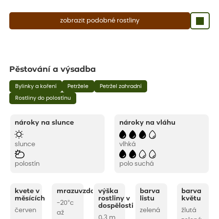
zobrazit podobné rostliny
Pěstování a výsadba
Bylinky a koření
Petržele
Petržel zahradní
Rostliny do polostínu
nároky na slunce
nároky na vláhu
slunce
vlhká
polostín
polo suchá
kvete v
mrazuvzdornost
výška
barva
barva
měsících
rostliny v
listu
květu
-20°c
dospělosti
červen
zelená
žlutá
až
0,3 m