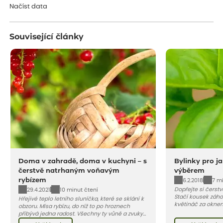
Načíst data
Související články
Doma v zahradě, doma v kuchyni – s
Bylinky pro j
čerstvě natrhaným voňavým
výběrem
rybízem
6.2.2018
7 m
Dopřejte si čerstv
29.4.2021
10 minut čtení
Stačí kousek záhon
Hřejivé teplo letního sluníčka, které se sklání k
květináč za okn
obzoru. Mísa rybízu, do níž to po hroznech
odesílat od konce
přibývá jedna radost. Všechny ty vůně a zvuky
červencové zahrady. Sklizeň rybízu do kuchyně