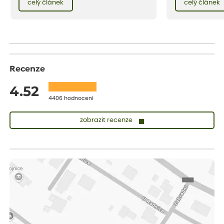
celý článek
celý článek
vnese neuvěřitelný klid a radost. A taky trochu
bezstarostnosti dětství při mlsání babiččina
drobenkového koláče s rybízem.
Recenze
4.52
4406 hodnocení
zobrazit recenze
Lenka
ověřený nákup
dnes
Měla jsem pouze 1objednavku a zatím jsem spokojená se
sazenicemi
Miroslava
ověřený nákup
před 1 dnem
Rostliny byly v pořádku, dobře zabalené, celková spokojenost.
Dominika