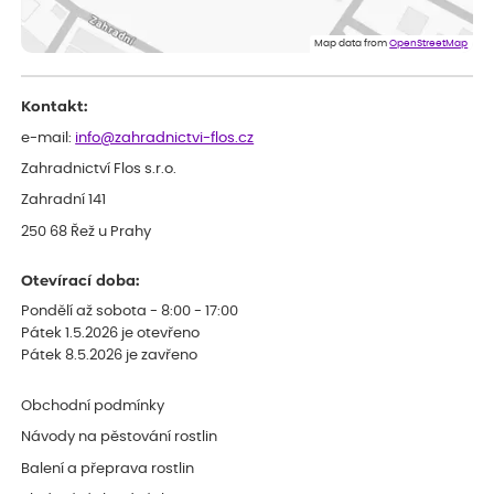
ověřený nákup
před 1 dnem
Doporučuji :). Spokojenost, stromky v pěkném stavu. Jediné, co
Map data from
OpenStreetMap
my chybělo, bylo komunikování nedostupného zboží před
odesláním objednávky, objednali bychom obratem náhradu.
Děkujeme
Kontakt:
e-mail:
info@zahradnictvi-flos.cz
Zahradnictví Flos s.r.o.
Zahradní 141
250 68 Řež u Prahy
Otevírací doba:
Pondělí až sobota - 8:00 - 17:00
Pátek 1.5.2026 je otevřeno
Pátek 8.5.2026 je zavřeno
Obchodní podmínky
Návody na pěstování rostlin
Balení a přeprava rostlin