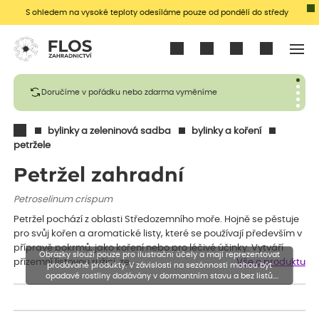
S ohledem na vysoké teploty odesíláme pouze od pondělí do středy
Přihlásit se
Doručíme v pořádku nebo zdarma vyměníme
bylinky a zeleninová sadba
bylinky a koření
petržele
Petržel zahradní
Petroselinum crispum
Petržel pochází z oblasti Středozemního moře. Hojně se pěstuje
pro svůj kořen a aromatické listy, které se používají především v
přípravě pokrmů, jako koření nebo pro léčivé účinky. Vytváří
Obrázky slouží pouze pro ilustrační účely a mají reprezentovat
přízemní listovou růžici, ze…
Vše o produktu
prodávané produkty. V závislosti na sezónnosti mohou být
opadavé rostliny dodávány v dormantním stavu a bez listů.
Rostliny mohou být také sestřiženy níže, než je uvedená výška,
aby se podpořil nový růst.