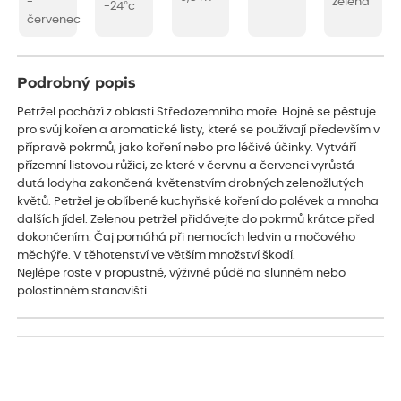
-
zelená
-24°c
červenec
Podrobný popis
Petržel pochází z oblasti Středozemního moře. Hojně se pěstuje
pro svůj kořen a aromatické listy, které se používají především v
přípravě pokrmů, jako koření nebo pro léčivé účinky. Vytváří
přízemní listovou růžici, ze které v červnu a červenci vyrůstá
dutá lodyha zakončená květenstvím drobných zelenožlutých
květů. Petržel je oblíbené kuchyňské koření do polévek a mnoha
dalších jídel. Zelenou petržel přidávejte do pokrmů krátce před
dokončením. Čaj pomáhá při nemocích ledvin a močového
měchýře. V těhotenství ve větším množství škodí.
Nejlépe roste v propustné, výživné půdě na slunném nebo
polostinném stanovišti.