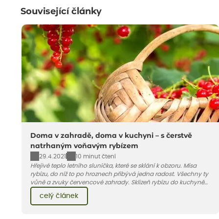
Související články
Doma v zahradě, doma v kuchyni – s čerstvě
natrhaným voňavým rybízem
29.4.2021
10 minut čtení
Hřejivé teplo letního sluníčka, které se sklání k obzoru. Mísa
rybízu, do níž to po hroznech přibývá jedna radost. Všechny ty
vůně a zvuky červencové zahrady. Sklizeň rybízu do kuchyně
vnese neuvěřitelný klid a radost. A taky trochu bezstarostnosti
celý článek
dětství při mlsání babiččina drobenkového koláče s rybízem.