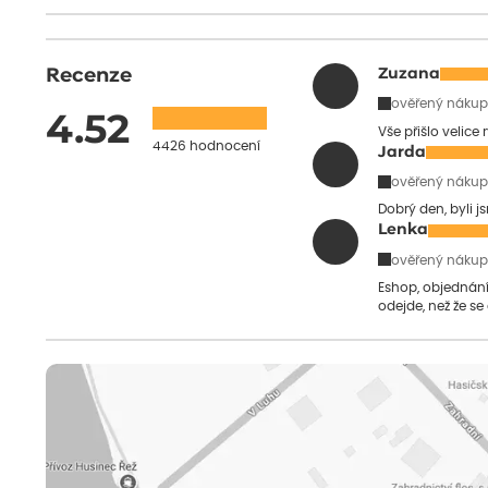
Recenze
Zuzana
ověřený nákup
4.52
Vše přišlo velice
4426 hodnocení
Jarda
ověřený nákup
Dobrý den, byli j
Lenka
ověřený nákup
Eshop, objednání 
odejde, než že se