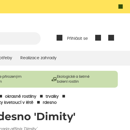
Přihlásit se
otřeby
Realizace zahrady
e přirozeným
Ekologické a šetrné
m
balení rostlin
okrasné rostliny
trvalky
ky kvetoucí v létě
rdesno
desno 'Dimity'
caria affinis 'Dimity'