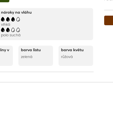
nároky na vláhu
vlhká
polo suchá
liny v
barva listu
barva květu
zelená
růžová