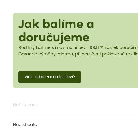
Jak balíme a
doručujeme
Rostliny balíme s maximální péčí. 99,8 % zásilek doručí
Garance výměny zdarma, při doručení poškozené rostlin
více o balení a dopravě
Načíst data
Načíst data