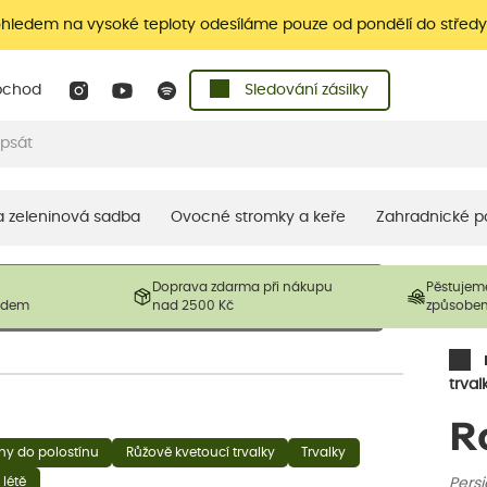
ohledem na vysoké teploty odesíláme pouze od pondělí do středy
bchod
Sledování zásilky
 a zeleninová sadba
Ovocné stromky a keře
Zahradnické p
 prodávané produkty. V závislosti na sezónnosti mohou být
Doprava zdarma při nákupu
Pěstujem
ostliny mohou být také sestřiženy níže, než je uvedená
ladem
nad 2500 Kč
způsobe
řil nový růst.
trval
R
iny do polostínu
Růžově kvetoucí trvalky
Trvalky
 létě
Persi