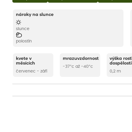
nároky na slunce
slunce
polostín
kvete v
mrazuvzdornost
výška rost
měsících
dospělosti
-37°c až -40°c
červenec - září
0,2 m