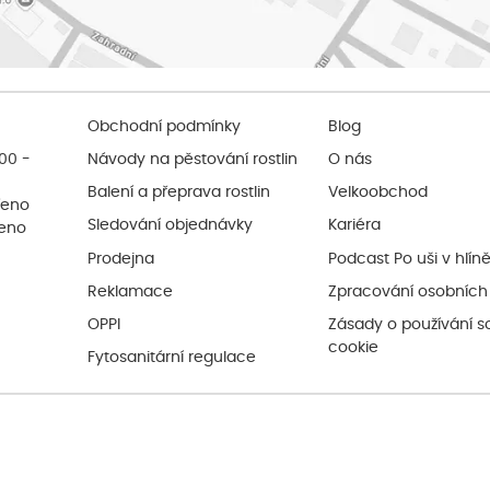
Obchodní podmínky
Blog
:00 -
Návody na pěstování rostlin
O nás
Balení a přeprava rostlin
Velkoobchod
řeno
Sledování objednávky
Kariéra
řeno
Prodejna
Podcast Po uši v hlín
Reklamace
Zpracování osobních
OPPI
Zásady o používání s
cookie
Fytosanitární regulace