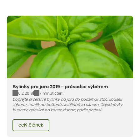
Bylinky pro jaro 2019 – průvodce výběrem
6.2.2018
7 minut čtení
Dopřejte si čerstvé bylinky od jara do podzimu! Stačí kousek
záhonu, truhlík na balkoně i květináč za oknem. Objednávky
budeme odesílat od konce dubna, podle počasí.
celý článek