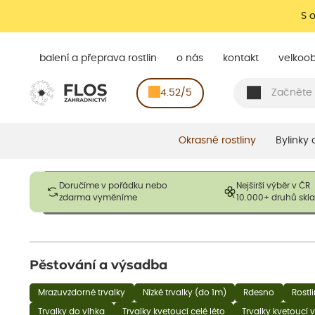
S 
balení a přeprava rostlin
o nás
kontakt
velkoo
4.52/5
Okrasné rostliny
Bylinky
Obrázky slouží pouze pro ilustrační účely a mají reprezentovat
Doručíme v pořádku nebo
Nejširší výběr v ČR
opadavé rostliny dodávány v dormantním stavu a bez listů. R
zdarma vyměníme
10.000+ druhů sk
výška, aby se podpo
Pěstování a výsadba
Mrazuvzdorné trvalky
Nízké trvalky (do 1m)
Rdesno
Rostl
Trvalky do vlhka
Trvalky kvetoucí celé léto
Trvalky kvetoucí v