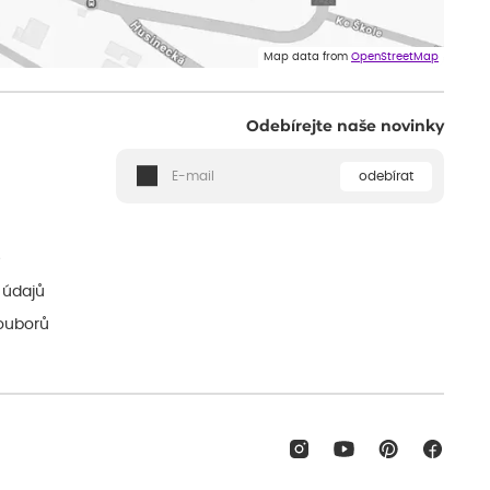
Map data from
OpenStreetMap
Odebírejte naše novinky
odebírat
ě
 údajů
ouborů