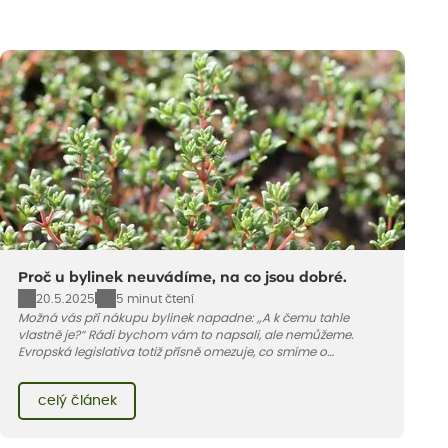
Proč u bylinek neuvádíme, na co jsou dobré.
20.5.2025
5 minut čtení
Možná vás při nákupu bylinek napadne: „A k čemu tahle
vlastně je?“ Rádi bychom vám to napsali, ale nemůžeme.
Evropská legislativa totiž přísně omezuje, co smíme o
bylinkách říct, nebo spíš co říct nesmíme. V článku vám
vysvětlíme proč a kde podobné informace hledat jinde.
celý článek