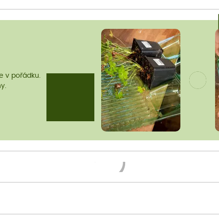
me v pořádku.
y.
Načítám...