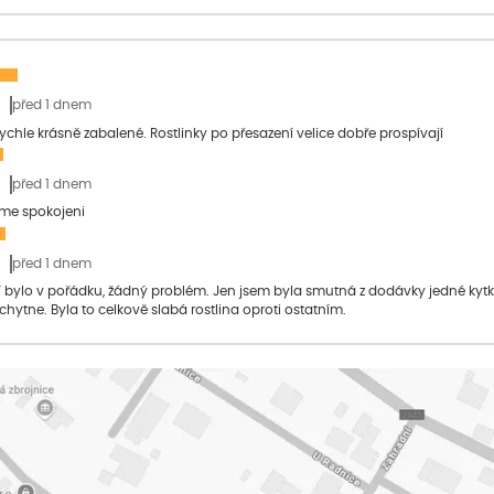
před 1 dnem
 rychle krásně zabalené. Rostlinky po přesazení velice dobře prospívají
před 1 dnem
sme spokojeni
před 1 dnem
bylo v pořádku, žádný problém. Jen jsem byla smutná z dodávky jedné kytky, 
 chytne. Byla to celkově slabá rostlina oproti ostatním.