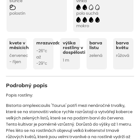
slunce
vlhká
polostín
polo suchá
mokro
kvete v
mrazuvzdornost
výška
barva
barva
měsících
rostliny v
listu
květu
-26°c
dospělosti
červenec
zelená
růžová
až
1 m
- říjen
-29°c
Podrobný popis
Popis rostliny:
Bistorta amplexicaulis 'Taurus' patří mezi nenáročné trvalky,
které se na stanovišti velice rychle rozrůstají a vytvářejí koberce
velkých zelených listů, které se na podzim barví do červena.
Tento kultivar je poměrně vzrůstný. Dorůstá do výšky až 1 metru.
Přes léto se na rostlinách objevují velká květenství tmavě
růžových květů, které jsou velmi trvanlivé a na rostlině vydrží až