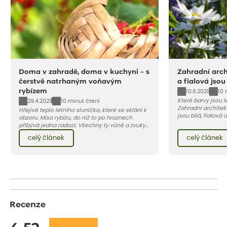
Doma v zahradě, doma v kuchyni – s
Zahradní archi
čerstvě natrhaným voňavým
a fialová jsou
rybízem
10.6.2021
10 
Které barvy jsou 
29.4.2021
10 minut čtení
Zahradní architekt
Hřejivé teplo letního sluníčka, které se sklání k
jsou bílá, fialová
obzoru. Mísa rybízu, do níž to po hroznech
se, jak můžete za
přibývá jedna radost. Všechny ty vůně a zvuky
záhon, terasu či b
červencové zahrady. Sklizeň rybízu do kuchyně
celý článek
celý článek
obléknout i vy.
vnese neuvěřitelný klid a radost. A taky trochu
bezstarostnosti dětství při mlsání babiččina
drobenkového koláče s rybízem.
Recenze