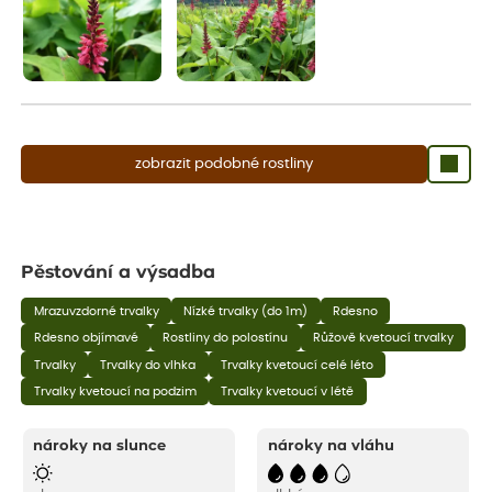
zobrazit podobné rostliny
Pěstování a výsadba
Mrazuvzdorné trvalky
Nízké trvalky (do 1m)
Rdesno
Rdesno objímavé
Rostliny do polostínu
Růžově kvetoucí trvalky
Trvalky
Trvalky do vlhka
Trvalky kvetoucí celé léto
Trvalky kvetoucí na podzim
Trvalky kvetoucí v létě
nároky na slunce
nároky na vláhu