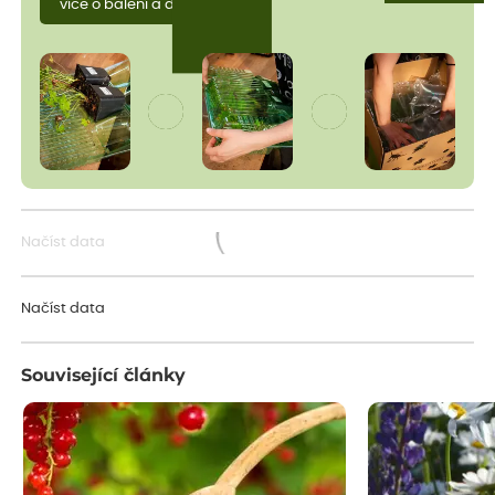
více o balení a dopravě
Načíst data
Načítám...
Načíst data
Související články