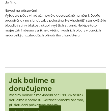
do října.
Návod na pěstování:
Vyžaduje půdy vlhké až mokré a dostatečně humózní. Dobře
prospívá jak na slunci, tak v polostínu. Nejvhodnější stanoviště je
bloudivý stín v blízkosti skupin vyšších stromů. Nejlépe toto
majestátní rdesno vynikne u větších vodních ploch, v parcích
nebo velkých zahradách přírodního charakteru.
Jak balíme a
doručujeme
Rostliny balíme s maximální péčí. 99,8 % zásilek
doručíme v pořádku. Garance výměny zdarma,
při doručení poškozené rostliny.