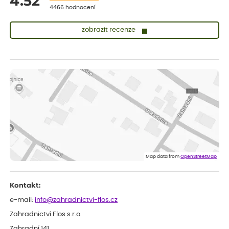
4.52
4466 hodnocení
zobrazit recenze
Vladimíra
ověřený nákup
dnes
Vše v pořádku, jsem spokojena.
Iveta
ověřený nákup
dnes
Rostlina mi přišla v dobrém stavu, jsem spokojená.
Zuzana
ověřený nákup
dnes
Spokojenost s dodáním kvalitních rostlin
Map data from
OpenStreetMap
Kontakt:
e-mail:
info@zahradnictvi-flos.cz
Zahradnictví Flos s.r.o.
Zahradní 141