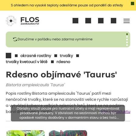
S ohledem na vysoké teploty odesíláme pouze od pondělí do středy
Přihlásit se
Doručíme v pořádku nebo zdarma vyměníme
okrasné rostliny
trvalky
trvalky kvetoucí v létě
rdesno
Rdesno objímavé 'Taurus'
Bistorta amplexicaulis 'Taurus'
Popis rostliny:Bistorta amplexicaulis 'Taurus' patří mezi
nenáročné trvalky, které se na stanovišti velice rychle rozrůstají
a vytvářejí koberce velkých zelených listů, které se na podzim
Obrázky slouží pouze pro ilustrační účely a mají reprezentovat
barví do červena. Tento…
Vše o produktu
prodávané produkty. V závislosti na sezónnosti mohou být
opadavé rostliny dodávány v dormantním stavu a bez listů.
Rostliny mohou být také sestřiženy níže, než je uvedená výška,
aby se podpořil nový růst.