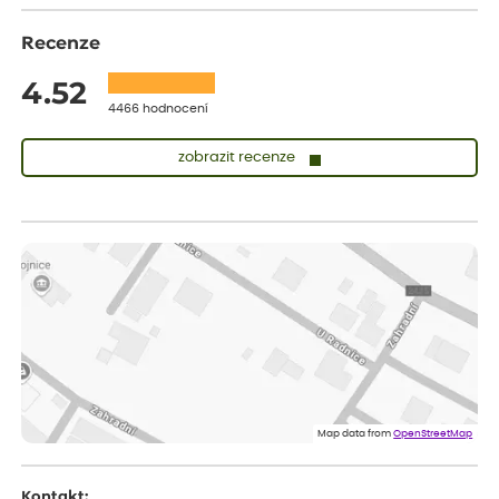
Recenze
4.52
4466 hodnocení
zobrazit recenze
Vladimíra
ověřený nákup
dnes
Vše v pořádku, jsem spokojena.
Iveta
ověřený nákup
dnes
Rostlina mi přišla v dobrém stavu, jsem spokojená.
Zuzana
ověřený nákup
dnes
Spokojenost s dodáním kvalitních rostlin
Map data from
OpenStreetMap
Kontakt: