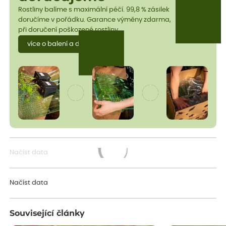
Rostliny balíme s maximální péčí. 99,8 % zásilek
doručíme v pořádku. Garance výměny zdarma,
při doručení poškozené rostliny.
více o balení a dopravě
Načíst data
Načítám...
Načíst data
Související články