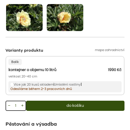
aby se podpořil nový růst.
mapa zahradnictví
Varianty produktu
Balík
kontejner o objemu 10 litrů
1990
Kč
velikost 20-40 cm
Více jak 20 kusů skladem
Umístění rostliny:
Odesíláme během 2-3 pracovních dnů
−
+
do košíku
Pěstování a výsadba