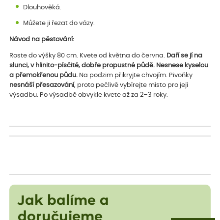
Dlouhověká.
Můžete ji řezat do vázy.
Návod na pěstování:
Roste do výšky 80 cm. Kvete od května do června.
Daří se jí na
slunci, v hlinito-písčité, dobře propustné půdě. Nesnese kyselou
a přemokřenou půdu.
Na podzim přikryjte chvojím. Pivoňky
nesnáší přesazování
, proto pečlivě vybírejte místo pro její
výsadbu. Po výsadbě obvykle kvete až za 2–3 roky.
Jak balíme a
doručujeme