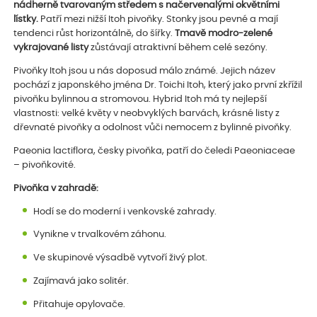
nádherně tvarovaným středem s načervenalými okvětními
lístky.
Patří mezi nižší Itoh pivoňky. Stonky jsou pevné a mají
tendenci růst horizontálně, do šířky.
Tmavě modro-zelené
vykrajované listy
zůstávají atraktivní během celé sezóny.
Pivoňky Itoh jsou u nás doposud málo známé. Jejich název
pochází z japonského jména Dr. Toichi Itoh, který jako první zkřížil
pivoňku bylinnou a stromovou. Hybrid Itoh má ty nejlepší
vlastnosti: velké květy v neobvyklých barvách, krásné listy z
dřevnaté pivoňky a odolnost vůči nemocem z bylinné pivoňky.
Paeonia lactiflora, česky pivoňka, patří do čeledi Paeoniaceae
– pivoňkovité.
Pivoňka v zahradě:
Hodí se do moderní i venkovské zahrady.
Vynikne v trvalkovém záhonu.
Ve skupinové výsadbě vytvoří živý plot.
Zajímavá jako solitér.
Přitahuje opylovače.