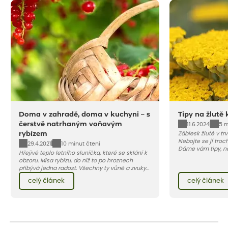
Doma v zahradě, doma v kuchyni – s
Tipy na žlutě 
čerstvě natrhaným voňavým
11.6.2024
5 m
rybízem
Záblesk žluté v tr
Nebojte se jí troch
29.4.2021
10 minut čtení
Dáme vám tipy, na
Hřejivé teplo letního sluníčka, které se sklání k
obzoru. Mísa rybízu, do níž to po hroznech
přibývá jedna radost. Všechny ty vůně a zvuky
červencové zahrady. Sklizeň rybízu do kuchyně
celý článek
celý článek
vnese neuvěřitelný klid a radost. A taky trochu
bezstarostnosti dětství při mlsání babiččina
drobenkového koláče s rybízem.