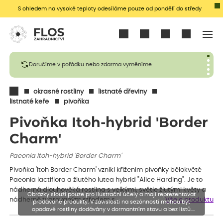
S ohledem na vysoké teploty odesíláme pouze od pondělí do středy
Přihlásit se
Doručíme v pořádku nebo zdarma vyměníme
okrasné rostliny
listnaté dřeviny
listnaté keře
pivoňka
Pivoňka Itoh-hybrid 'Border
Charm'
Paeonia Itoh-hybrid 'Border Charm'
Pivoňka 'Itoh Border Charm' vznikl křížením pivoňky bělokvěté
Paeonia lactiflora a žlutého lutea hybrid "Alice Harding". Je to
nádherná dlouhověká rostlina s velkými, světle žlutými květy a
Obrázky slouží pouze pro ilustrační účely a mají reprezentovat
nádherně tvarovaným středem s…
Vše o produktu
prodávané produkty. V závislosti na sezónnosti mohou být
opadavé rostliny dodávány v dormantním stavu a bez listů.
Rostliny mohou být také sestřiženy níže, než je uvedená výška,