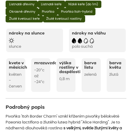
Listnaté dřeviny
Listnaté keře
Nízké keře (do 1m)
Okrasné dřeviny
Pivoňka
Pivoňka Itoh-hybrid
Žlutě kvetoucí keře
Žlutě kvetoucí rostliny
nároky na slunce
nároky na vláhu
slunce
polo suchá
kvete v
mrazuvzdornost
výška
barva
barva
měsících
rostliny v
listu
květu
-20°c
dospělosti
květen
zelená
žlutá
až
0,8 m
-
-24°c
červen
Podrobný popis
Pivoňka 'Itoh Border Charm' vznikl křížením pivoňky bělokvěté
Paeonia lactiflora a žlutého lutea hybrid "Alice Harding". Je to
nádherná dlouhověká rostlina
s velkými, světle žlutými květy a