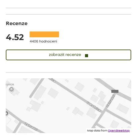
Recenze
4.52
4406 hodnocení
zobrazit recenze
Lenka
ověřený nákup
před 1 dnem
Měla jsem pouze 1objednavku a zatím jsem spokojená se
sazenicemi
Miroslava
ověřený nákup
před 1 dnem
Rostliny byly v pořádku, dobře zabalené, celková spokojenost.
Dominika
ověřený nákup
před 1 dnem
Doporučuji :). Spokojenost, stromky v pěkném stavu. Jediné, co
Map data from
OpenStreetMap
my chybělo, bylo komunikování nedostupného zboží před
odesláním objednávky, objednali bychom obratem náhradu.