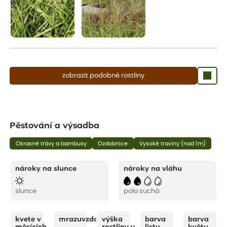
zobrazit podobné rostliny
Pěstování a výsadba
Okrasné trávy a bambusy
Ozdobnice
Vysoké traviny (nad 1m)
nároky na slunce
nároky na vláhu
slunce
polo suchá
kvete v
mrazuvzdornost
výška
barva
barva