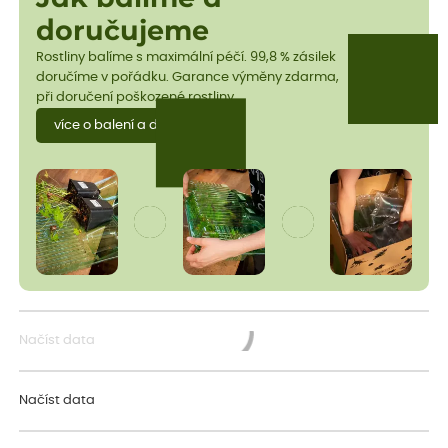
doručujeme
Rostliny balíme s maximální péčí. 99,8 % zásilek
doručíme v pořádku. Garance výměny zdarma,
při doručení poškozené rostliny.
více o balení a dopravě
Načíst data
Načítám...
Načíst data