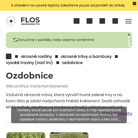
S ohledem na vysoké teploty odesíláme pouze od pondělí do středy
Přihlásit se
Doručíme v pořádku nebo zdarma vyměníme
okrasné rostliny
okrasné trávy a bambusy
vysoké traviny (nad 1m)
ozdobnice
Ozdobnice
Miscanthus transmorrisonensis
Vzdušná okrasná tráva, která vytváří husté zelené trsy a na
konci léta je zdobí nadýchaná hnědá květenství. Dodá zahradě
lehký pohyb, strukturu a moderní přírodní vzhled po celý rok.
Obrázky slouží pouze pro ilustrační účely a mají reprezentovat
Vše o produktu
prodávané produkty. V závislosti na sezónnosti mohou být
opadavé rostliny dodávány v dormantním stavu a bez listů.
Rostliny mohou být také sestřiženy níže, než je uvedená výška,
aby se podpořil nový růst.