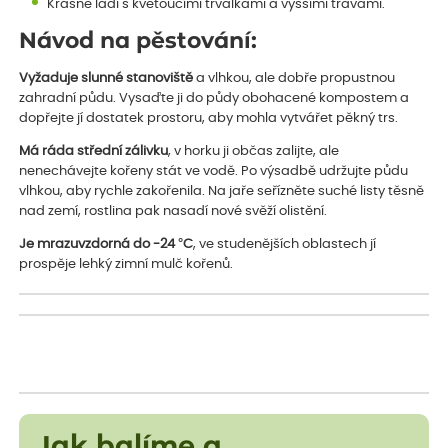
Krásně ladí s kvetoucími trvalkami a vyššími travami.
Návod na pěstování:
Vyžaduje slunné stanoviště
a vlhkou, ale dobře propustnou
zahradní půdu. Vysaďte ji do půdy obohacené kompostem a
dopřejte jí dostatek prostoru, aby mohla vytvářet pěkný trs.
Má ráda střední zálivku
, v horku ji občas zalijte, ale
nenechávejte kořeny stát ve vodě. Po výsadbě udržujte půdu
vlhkou, aby rychle zakořenila. Na jaře seřízněte suché listy těsně
nad zemí, rostlina pak nasadí nové svěží olistění.
Je mrazuvzdorná do -24 °C
, ve studenějších oblastech jí
prospěje lehký zimní mulč kořenů.
Jak balíme a