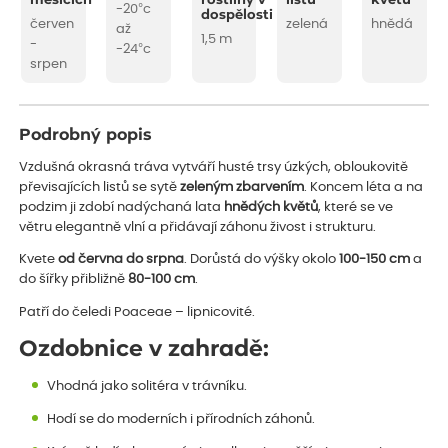
měsících
rostliny v
listu
květu
-20°c
dospělosti
červen
zelená
hnědá
až
1,5 m
-
-24°c
srpen
Podrobný popis
Vzdušná okrasná tráva vytváří husté trsy úzkých, obloukovitě
převisajících listů se sytě
zeleným zbarvením
. Koncem léta a na
podzim ji zdobí nadýchaná lata
hnědých květů
, které se ve
větru elegantně vlní a přidávají záhonu živost i strukturu.
Kvete
od června do srpna
. Dorůstá do výšky okolo
100-150 cm
a
do šířky přibližně
80-100 cm
.
Patří do čeledi Poaceae – lipnicovité.
Ozdobnice v zahradě:
Vhodná jako solitéra v trávníku.
Hodí se do moderních i přírodních záhonů.