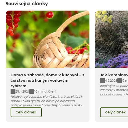
Související články
Doma v zahradě, doma v kuchyni – s
Jak kombinov
čerstvě natrhaným voňavým
4.9.2023
5 m
rybízem
Inspirujte se pod
zahrady v pražské 
29.4.2021
10 minut čtení
bohatě osázeny h
Hřejivé teplo letního sluníčka, které se sklání k
travinami.
obzoru. Mísa rybízu, do níž to po hroznech
přibývá jedna radost. Všechny ty vůně a zvuky
červencové zahrady. Sklizeň rybízu do kuchyně
celý článek
celý článek
vnese neuvěřitelný klid a radost. A taky trochu
bezstarostnosti dětství při mlsání babiččina
drobenkového koláče s rybízem.