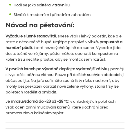
Hodí se jako solitéra v trávníku.
Skvělá k moderním i přírodním zahradám.
Návod na pěstování:
Vyžaduje slunné stanoviště
, snese však i lehký polostín, kde ale
roste o něco méně bujně. Nejlépe prospívá v
vlhké, propustné a
humózní půdě
, která nezasýchá úplně do sucha. Vysaďte ji do
dostatečně velké jámy, půdu můžete obohatit kompostem a
kolem trsu nechte prostor, aby se mohl časem rozrůst.
V prvních letech po výsadbě dopřejte vydatnější zálivku
, později
si vystačí s běžnou vláhou. Pouze při delších suchých obdobích ji
občas zalijte. Na jaře seřízněte suché listy nízko nad zemí, aby
mohly bez překážek obrazit nové zelené výhony, starší trsy lze
po letech rozdělit a omladit.
Je mrazuvzdorná do -26 až -29 °C
, v chladnějších polohách
však ocení zimní mulčování kořenů, které ji ochrání před
promrznutím a kolísáním teplot.