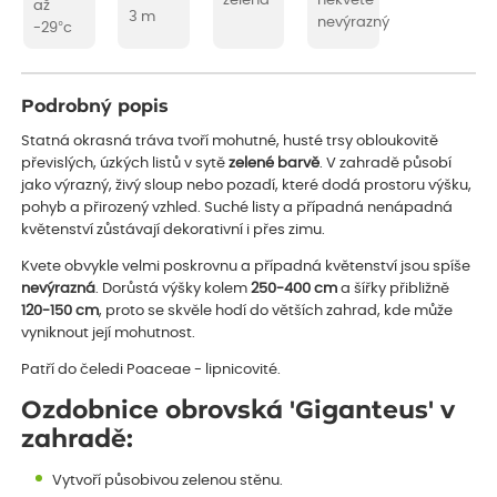
zelená
nekvete
až
3 m
nevýrazný
-29°c
Podrobný popis
Statná okrasná tráva tvoří mohutné, husté trsy obloukovitě
převislých, úzkých listů v sytě
zelené barvě
. V zahradě působí
jako výrazný, živý sloup nebo pozadí, které dodá prostoru výšku,
pohyb a přirozený vzhled. Suché listy a případná nenápadná
květenství zůstávají dekorativní i přes zimu.
Kvete obvykle velmi poskrovnu a případná květenství jsou spíše
nevýrazná
. Dorůstá výšky kolem
250-400 cm
a šířky přibližně
120-150 cm
, proto se skvěle hodí do větších zahrad, kde může
vyniknout její mohutnost.
Patří do čeledi Poaceae - lipnicovité.
Ozdobnice obrovská 'Giganteus' v
zahradě:
Vytvoří působivou zelenou stěnu.