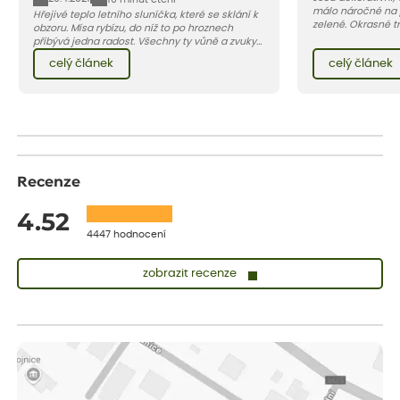
málo náročné na 
Hřejivé teplo letního sluníčka, které se sklání k
zelené. Okrasné tr
obzoru. Mísa rybízu, do níž to po hroznech
terasu živou pale
přibývá jedna radost. Všechny ty vůně a zvuky
jedna z nejoblíbe
červencové zahrady. Sklizeň rybízu do kuchyně
celý článek
celý článek
vnese neuvěřitelný klid a radost. A taky trochu
bezstarostnosti dětství při mlsání babiččina
drobenkového koláče s rybízem.
Recenze
4.52
4447 hodnocení
zobrazit recenze
Sandra
ověřený nákup
dnes
vše v naprostém pořádku
Eva
ověřený nákup
dnes