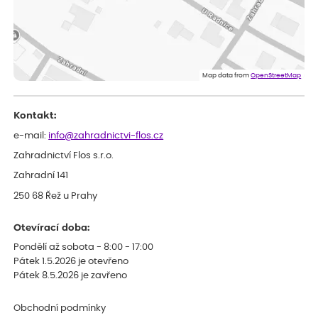
Velmi spokojená dekuji
Jana
ověřený nákup
dnes
Flos je nejlepší &#129321;
Map data from
OpenStreetMap
Kontakt:
e-mail:
info@zahradnictvi-flos.cz
Zahradnictví Flos s.r.o.
Zahradní 141
250 68 Řež u Prahy
Otevírací doba:
Pondělí až sobota - 8:00 - 17:00
Pátek 1.5.2026 je otevřeno
Pátek 8.5.2026 je zavřeno
Obchodní podmínky