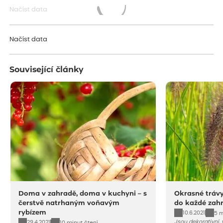
Načíst data
Načítám...
Načíst data
Související články
Doma v zahradě, doma v kuchyni – s
Okrasné trávy
čerstvě natrhaným voňavým
do každé zah
rybízem
10.6.2021
5 m
Jsou dekorativní, 
29.4.2021
10 minut čtení