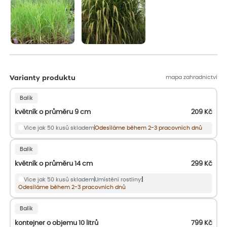
mapa zahradnictví
Varianty produktu
Balík
květník o průměru 9 cm
209
Kč
Více jak 50 kusů skladem
Odesíláme během 2-3 pracovních dnů
Balík
květník o průměru 14 cm
299
Kč
Více jak 50 kusů skladem
Umístění rostliny:
Odesíláme během 2-3 pracovních dnů
Balík
kontejner o objemu 10 litrů
799
Kč