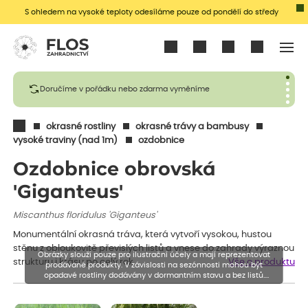
S ohledem na vysoké teploty odesíláme pouze od pondělí do středy
Přihlásit se
Doručíme v pořádku nebo zdarma vyměníme
okrasné rostliny
okrasné trávy a bambusy
vysoké traviny (nad 1m)
ozdobnice
Ozdobnice obrovská
'Giganteus'
Miscanthus floridulus 'Giganteus'
Monumentální okrasná tráva, která vytvoří vysokou, hustou
stěnu z obloukovitě převislých listů a vnese do zahrady výraznou
Obrázky slouží pouze pro ilustrační účely a mají reprezentovat
strukturu i krásu po celý rok.
Vše o produktu
prodávané produkty. V závislosti na sezónnosti mohou být
opadavé rostliny dodávány v dormantním stavu a bez listů.
Rostliny mohou být také sestřiženy níže, než je uvedená výška,
aby se podpořil nový růst.