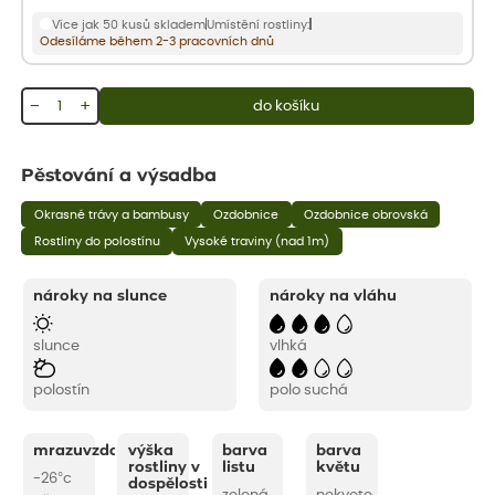
Více jak 50 kusů skladem
Umístění rostliny:
Odesíláme během 2-3 pracovních dnů
−
+
do košíku
Pěstování a výsadba
Okrasné trávy a bambusy
Ozdobnice
Ozdobnice obrovská
Rostliny do polostínu
Vysoké traviny (nad 1m)
nároky na slunce
nároky na vláhu
slunce
vlhká
polostín
polo suchá
mrazuvzdornost
výška
barva
barva
rostliny v
listu
květu
-26°c
dospělosti