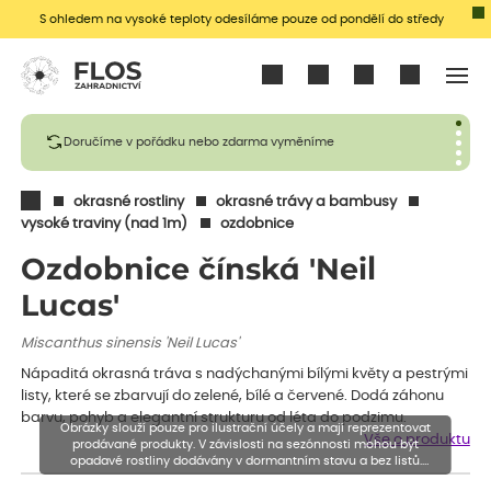
S ohledem na vysoké teploty odesíláme pouze od pondělí do středy
Přihlásit se
Doručíme v pořádku nebo zdarma vyměníme
okrasné rostliny
okrasné trávy a bambusy
vysoké traviny (nad 1m)
ozdobnice
Ozdobnice čínská 'Neil
Lucas'
Miscanthus sinensis 'Neil Lucas'
Nápaditá okrasná tráva s nadýchanými bílými květy a pestrými
listy, které se zbarvují do zelené, bílé a červené. Dodá záhonu
barvu, pohyb a elegantní strukturu od léta do podzimu.
Obrázky slouží pouze pro ilustrační účely a mají reprezentovat
Vše o produktu
prodávané produkty. V závislosti na sezónnosti mohou být
opadavé rostliny dodávány v dormantním stavu a bez listů.
Rostliny mohou být také sestřiženy níže, než je uvedená výška,