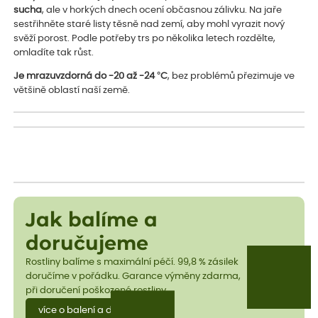
sucha
, ale v horkých dnech ocení občasnou zálivku. Na jaře
sestřihněte staré listy těsně nad zemí, aby mohl vyrazit nový
svěží porost. Podle potřeby trs po několika letech rozdělte,
omladíte tak růst.
Je mrazuvzdorná do -20 až -24 °C
, bez problémů přezimuje ve
většině oblastí naší země.
Jak balíme a
doručujeme
Rostliny balíme s maximální péčí. 99,8 % zásilek
doručíme v pořádku. Garance výměny zdarma,
při doručení poškozené rostliny.
více o balení a dopravě