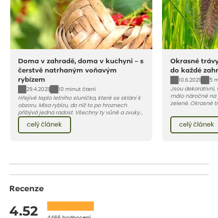
Doma v zahradě, doma v kuchyni – s
Okrasné trávy
čerstvě natrhaným voňavým
do každé zah
rybízem
10.6.2021
5 m
Jsou dekorativní, 
29.4.2021
10 minut čtení
málo náročné na 
Hřejivé teplo letního sluníčka, které se sklání k
zelené. Okrasné tr
obzoru. Mísa rybízu, do níž to po hroznech
terasu živou pale
přibývá jedna radost. Všechny ty vůně a zvuky
jedna z nejoblíbe
červencové zahrady. Sklizeň rybízu do kuchyně
celý článek
celý článek
vnese neuvěřitelný klid a radost. A taky trochu
bezstarostnosti dětství při mlsání babiččina
drobenkového koláče s rybízem.
Recenze
4.52
4466 hodnocení