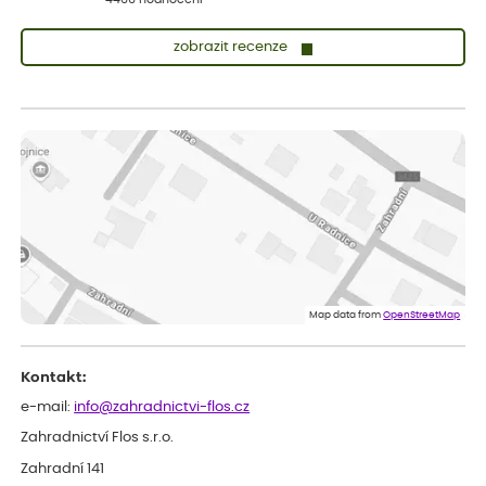
zobrazit recenze
Vladimíra
ověřený nákup
dnes
Vše v pořádku, jsem spokojena.
Iveta
ověřený nákup
dnes
Rostlina mi přišla v dobrém stavu, jsem spokojená.
Zuzana
ověřený nákup
dnes
Spokojenost s dodáním kvalitních rostlin
Map data from
OpenStreetMap
Kontakt:
e-mail:
info@zahradnictvi-flos.cz
Zahradnictví Flos s.r.o.
Zahradní 141