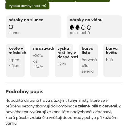
Vysoké traviny (nad 1m)
nároky na slunce
nároky na vláhu
slunce
polo suchá
kvete v
mrazuvzdornost
výška
barva
barva
měsících
rostliny v
listu
květu
-20°c
dospělosti
srpen
červená
bílá
až
1,2 m
- říjen
bílá
-24°c
zelená
Podrobný popis
Nápaditá okrasná tráva s úzkými, tuhými listy, které se v
průběhu sezony zbarvují do kombinace
zelené, bílé a červené
. Z
pevného trsu vyrůstají ke konci léta nadýchaná květenství,
která působí vzdušně a vnášejí do zahrady pohyb při každém
vánku.