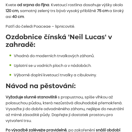
Kvete
od srpna do října
. Kvetoucí rostlina dosahuje výšky okolo
120 cm
, samotný zelený trs bývá vysoký přibližně
75 cm
a široký
asi
40 cm
.
Patří do čeledi Poaceae – lipnicovité.
Ozdobnice čínská 'Neil Lucas' v
zahradě:
Vhodná do moderních trvalkových záhonů.
Uplatní se u vodních ploch a v nádobách.
Výborně doplní kvetoucí trvalky a cibuloviny.
Návod na pěstování:
Vyžaduje slunné stanoviště
s propustnou, spíše vlhkou až
polosuchou půdou, která nezůstává dlouhodobě přemokřená.
Vysaďte ji do dobře odvodněného záhonu, nejlépe do neutrální
až mírně zásadité půdy. Dopřejte jí dostatek prostoru pro
vytvoření trsu.
Po výsadbě zalévejte pravidelně
, po zakořenění
snáší období