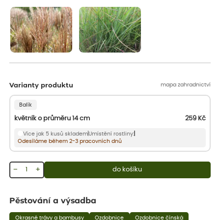
aby se podpořil nový růst.
mapa zahradnictví
Varianty produktu
Balík
květník o průměru 14 cm
259
Kč
Více jak 5 kusů skladem
Umístění rostliny:
Odesíláme během 2-3 pracovních dnů
−
+
do košíku
Pěstování a výsadba
Okrasné trávy a bambusy
Ozdobnice
Ozdobnice čínská