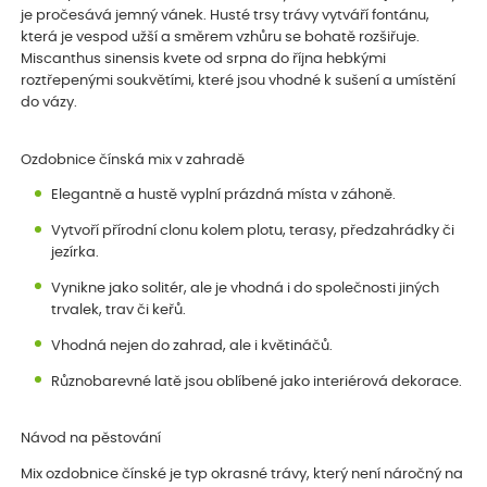
je pročesává jemný vánek. Husté trsy trávy vytváří fontánu,
která je vespod užší a směrem vzhůru se bohatě rozšiřuje.
Miscanthus sinensis kvete od srpna do října hebkými
roztřepenými soukvětími, které jsou vhodné k sušení a umístění
do vázy.
Ozdobnice čínská mix v zahradě
Elegantně a hustě vyplní prázdná místa v záhoně.
Vytvoří přírodní clonu kolem plotu, terasy, předzahrádky či
jezírka.
Vynikne jako solitér, ale je vhodná i do společnosti jiných
trvalek, trav či keřů.
Vhodná nejen do zahrad, ale i květináčů.
Různobarevné latě jsou oblíbené jako interiérová dekorace.
Návod na pěstování
Mix ozdobnice čínské je typ okrasné trávy, který není náročný na