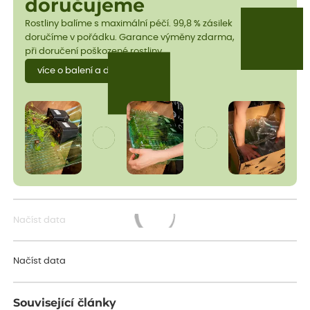
doručujeme
Rostliny balíme s maximální péčí. 99,8 % zásilek
doručíme v pořádku. Garance výměny zdarma,
při doručení poškozené rostliny.
více o balení a dopravě
Načíst data
Načítám...
Načíst data
Související články