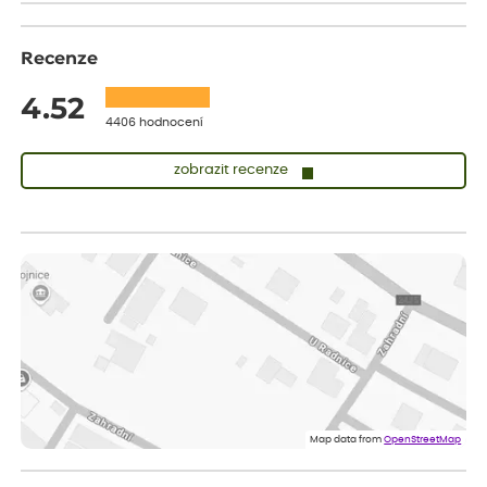
Recenze
4.52
4406 hodnocení
zobrazit recenze
Lenka
ověřený nákup
před 1 dnem
Měla jsem pouze 1objednavku a zatím jsem spokojená se
sazenicemi
Miroslava
ověřený nákup
před 1 dnem
Rostliny byly v pořádku, dobře zabalené, celková spokojenost.
Dominika
ověřený nákup
před 1 dnem
Doporučuji :). Spokojenost, stromky v pěkném stavu. Jediné, co
Map data from
OpenStreetMap
my chybělo, bylo komunikování nedostupného zboží před
odesláním objednávky, objednali bychom obratem náhradu.
Děkujeme