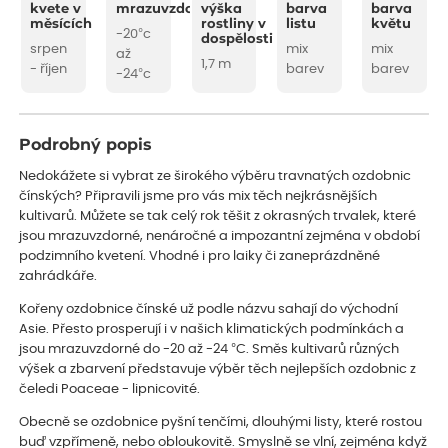
kvete v
mrazuvzdornost
výška
barva
barva
měsících
rostliny v
listu
květu
-20°c
dospělosti
srpen
mix
mix
až
1,7 m
- říjen
barev
barev
-24°c
Podrobný popis
Nedokážete si vybrat ze širokého výběru travnatých ozdobnic
čínských? Připravili jsme pro vás mix těch nejkrásnějších
kultivarů. Můžete se tak celý rok těšit z okrasných trvalek, které
jsou mrazuvzdorné, nenáročné a impozantní zejména v období
podzimního kvetení. Vhodné i pro laiky či zaneprázdněné
zahrádkáře.
Kořeny ozdobnice čínské už podle názvu sahají do východní
Asie. Přesto prosperují i v našich klimatických podmínkách a
jsou mrazuvzdorné do -20 až -24 °C. Směs kultivarů různých
výšek a zbarvení představuje výběr těch nejlepších ozdobnic z
čeledi Poaceae - lipnicovité.
Obecně se ozdobnice pyšní tenčími, dlouhými listy, které rostou
buď vzpřímeně, nebo obloukovitě. Smyslně se vlní, zejména když