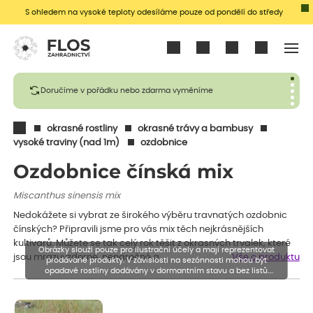
S ohledem na vysoké teploty odesíláme pouze od pondělí do středy
Přihlásit se
Doručíme v pořádku nebo zdarma vyměníme
okrasné rostliny
okrasné trávy a bambusy
vysoké traviny (nad 1m)
ozdobnice
Ozdobnice čínská mix
Miscanthus sinensis mix
Nedokážete si vybrat ze širokého výběru travnatých ozdobnic
čínských? Připravili jsme pro vás mix těch nejkrásnějších
kultivarů. Můžete se tak celý rok těšit z okrasných trvalek, které
Obrázky slouží pouze pro ilustrační účely a mají reprezentovat
jsou mrazuvzdorné, nenáročné a…
Vše o produktu
prodávané produkty. V závislosti na sezónnosti mohou být
opadavé rostliny dodávány v dormantním stavu a bez listů.
Rostliny mohou být také sestřiženy níže, než je uvedená výška,
aby se podpořil nový růst.