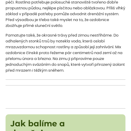
péči. Rostlina potřebuje polosuché stanoviště tvořeno dobře
propustnou půdou, nejlépe písčitou nebo oblázkovou. Příliš vlhký
základ v případě potřeby pomůže odvodnit drenážní systém.
Před výsadbou je třeba také myslet na to, že ozdobnice
zbožňuje přímé sluneční světlo.
Pamatujte také, že okrasné trávy před zimou nestříháme. Do
odhalených stonků trsů by natekla voda, která oslabí
mrazuvzdornou schopnost rostliny a způsobí její zahnívání. Mix
ozdobnice čínské proto řežeme pár centimetrů nad zemí až na
přelomu února a března. Na zimu ji připravíme pouze
jednoduchým svázáním do snopů, které vytvoří přirozený izolant
před mrazem i těžkým sněhem.
Jak balíme a