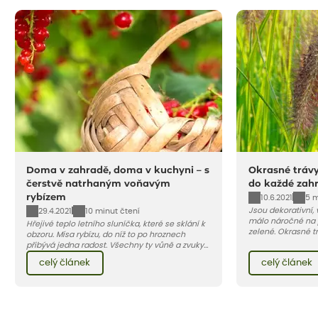
Doma v zahradě, doma v kuchyni – s
Okrasné trávy
čerstvě natrhaným voňavým
do každé zah
rybízem
10.6.2021
5 m
Jsou dekorativní, 
29.4.2021
10 minut čtení
málo náročné na 
Hřejivé teplo letního sluníčka, které se sklání k
zelené. Okrasné tr
obzoru. Mísa rybízu, do níž to po hroznech
terasu živou pale
přibývá jedna radost. Všechny ty vůně a zvuky
jedna z nejoblíbe
červencové zahrady. Sklizeň rybízu do kuchyně
celý článek
celý článek
vnese neuvěřitelný klid a radost. A taky trochu
bezstarostnosti dětství při mlsání babiččina
drobenkového koláče s rybízem.