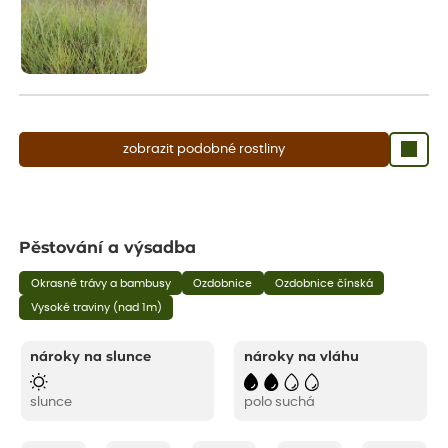
zobrazit podobné rostliny
Pěstování a výsadba
Okrasné trávy a bambusy
Ozdobnice
Ozdobnice čínská
Vysoké traviny (nad 1m)
nároky na slunce
nároky na vláhu
slunce
polo suchá