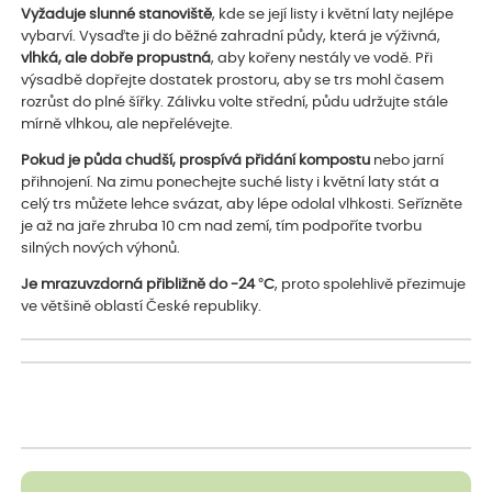
Vyžaduje slunné stanoviště
, kde se její listy i květní laty nejlépe
vybarví. Vysaďte ji do běžné zahradní půdy, která je výživná,
vlhká, ale dobře propustná
, aby kořeny nestály ve vodě. Při
výsadbě dopřejte dostatek prostoru, aby se trs mohl časem
rozrůst do plné šířky. Zálivku volte střední, půdu udržujte stále
mírně vlhkou, ale nepřelévejte.
Pokud je půda chudší, prospívá přidání kompostu
nebo jarní
přihnojení. Na zimu ponechejte suché listy i květní laty stát a
celý trs můžete lehce svázat, aby lépe odolal vlhkosti. Seřízněte
je až na jaře zhruba 10 cm nad zemí, tím podpoříte tvorbu
silných nových výhonů.
Je mrazuvzdorná přibližně do -24 °C
, proto spolehlivě přezimuje
ve většině oblastí České republiky.