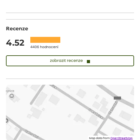
Recenze
4.52
4406 hodnocení
zobrazit recenze
Lenka
ověřený nákup
dnes
Měla jsem pouze 1objednavku a zatím jsem spokojená se
sazenicemi
Miroslava
ověřený nákup
dnes
Rostliny byly v pořádku, dobře zabalené, celková spokojenost.
Dominika
ověřený nákup
dnes
Doporučuji :). Spokojenost, stromky v pěkném stavu. Jediné, co
Map data from
OpenStreetMap
my chybělo, bylo komunikování nedostupného zboží před