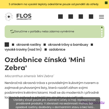
S ohledem na vysoké teploty odesíláme pouze od pondělí do středy
Přihlásit se
Doručíme v pořádku nebo zdarma vyměníme
okrasné rostliny
okrasné trávy a bambusy
vysoké traviny (nad 1m)
ozdobnice
Ozdobnice čínská 'Mini
Zebra'
Miscanthus sinensis 'Mini Zebra'
Nenáročná okrasná tráva s pravidelným kulovitým tvarem a
zajímavě pruhovanými listy, která rozzáří záhon svými
podzimními květními latami. Hodí se do moderních i přírodně
laděných zahrad a přináší jim strukturu po celý rok.
Obrázky slouží pouze pro ilustrační účely a mají reprezentovat
Vše o produktu
prodávané produkty. V závislosti na sezónnosti mohou být
opadavé rostliny dodávány v dormantním stavu a bez listů.