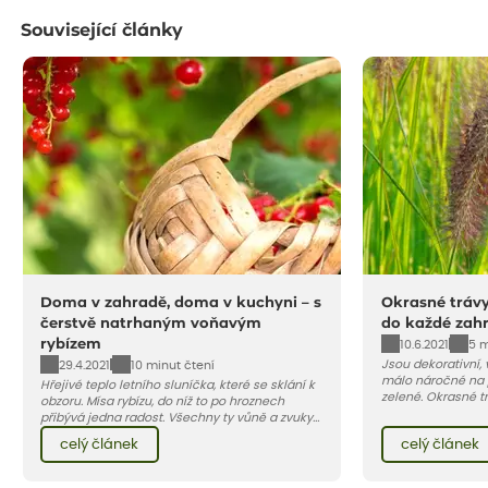
Související články
Doma v zahradě, doma v kuchyni – s
Okrasné trávy
čerstvě natrhaným voňavým
do každé zah
rybízem
10.6.2021
5 m
Jsou dekorativní, 
29.4.2021
10 minut čtení
málo náročné na 
Hřejivé teplo letního sluníčka, které se sklání k
zelené. Okrasné tr
obzoru. Mísa rybízu, do níž to po hroznech
terasu živou pale
přibývá jedna radost. Všechny ty vůně a zvuky
jedna z nejoblíbe
červencové zahrady. Sklizeň rybízu do kuchyně
celý článek
celý článek
vnese neuvěřitelný klid a radost. A taky trochu
bezstarostnosti dětství při mlsání babiččina
drobenkového koláče s rybízem.