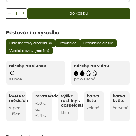
−
+
do košíku
Pěstování a výsadba
Okrasné trávy a bambusy
Ozdobnice
Ozdobnice čínská
Vysoké traviny (nad 1m)
nároky na slunce
nároky na vláhu
slunce
polo suchá
kvete v
mrazuvzdornost
výška
barva
barva
měsících
rostliny v
listu
květu
-20°c
dospělosti
srpen
zelená
červená
až
1,5 m
- říjen
-24°c