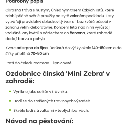
Podrobný popis
Okrasná tráva s hustým, úhledným trsem úzkých listů, které
zdobí příčné světlé proužky na sytě
zeleném
podkladu. Listy
vytvářejí pravidelný obloukovitý tvar a i bez květů působí v
záhonu velmi dekorativně. Koncem léta nad nimi vyrůstají
vzdušné laty květů s nádechem do
červena
, které zahradě
dodají barvu a pohyb.
Kvete
od srpna do října
. Dorůstá do výšky okolo
140-160 cm
a do
šířky přibližně
70-90 cm
.
Patří do čeledi Poaceae - lipnicovité.
Ozdobnice čínská 'Mini Zebra' v
zahradě:
Vynikne jako solitér v trávníku.
Hodí se do smíšených travinných výsadeb.
Skvěle ladí s trvalkami v teplých barvách.
Návod na pěstování: