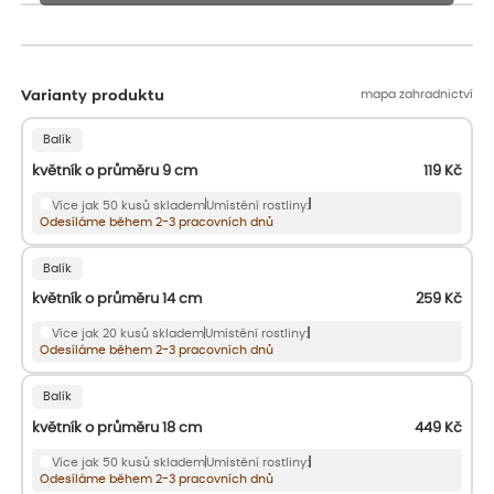
Rostliny mohou být také sestřiženy níže, než je uvedená výška,
aby se podpořil nový růst.
mapa zahradnictví
Varianty produktu
Balík
květník o průměru 9 cm
119
Kč
Více jak 50 kusů skladem
Umístění rostliny:
Odesíláme během 2-3 pracovních dnů
Balík
květník o průměru 14 cm
259
Kč
Více jak 20 kusů skladem
Umístění rostliny:
Odesíláme během 2-3 pracovních dnů
Balík
květník o průměru 18 cm
449
Kč
Více jak 50 kusů skladem
Umístění rostliny:
Odesíláme během 2-3 pracovních dnů