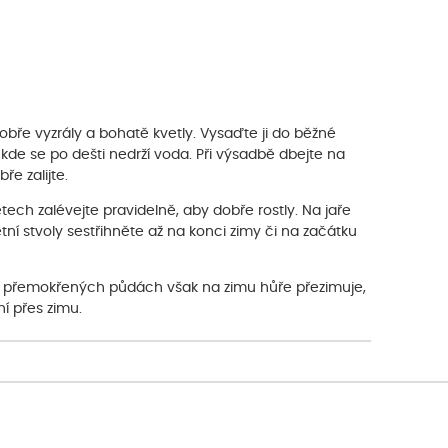
obře vyzrály a bohatě kvetly. Vysaďte ji do běžné
é, kde se po dešti nedrží voda. Při výsadbě dbejte na
ře zalijte.
etech zalévejte pravidelně, aby dobře rostly. Na jaře
tní stvoly sestřihněte až na konci zimy či na začátku
 přemokřených půdách však na zimu hůře přezimuje,
í přes zimu.