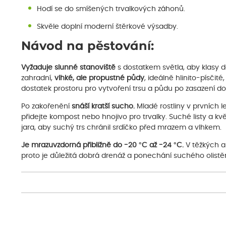
Hodí se do smíšených trvalkových záhonů.
Skvěle doplní moderní štěrkové výsadby.
Návod na pěstování:
Vyžaduje slunné stanoviště
s dostatkem světla, aby klasy d
zahradní,
vlhké, ale propustné půdy
, ideálně hlinito-písčit
dostatek prostoru pro vytvoření trsu a půdu po zasazení dob
Po zakořenění
snáší kratší sucho.
Mladé rostliny v prvních l
přidejte kompost nebo hnojivo pro trvalky. Suché listy a kvě
jara, aby suchý trs chránil srdíčko před mrazem a vlhkem.
Je mrazuvzdorná přibližně do -20 °C až -24 °C.
V těžkých a
proto je důležitá dobrá drenáž a ponechání suchého olistěn