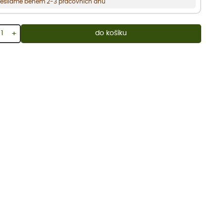
esíláme během 2-3 pracovních dnů
+
do košíku