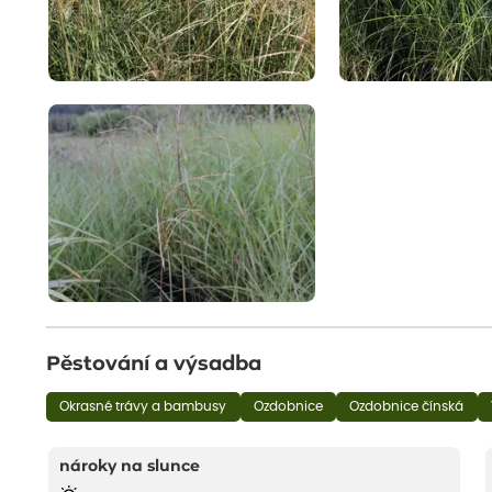
Pěstování a výsadba
Okrasné trávy a bambusy
Ozdobnice
Ozdobnice čínská
nároky na slunce