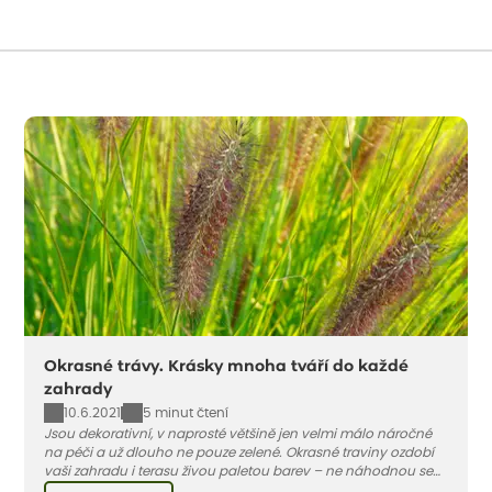
Okrasné trávy. Krásky mnoha tváří do každé
zahrady
10.6.2021
5 minut čtení
Jsou dekorativní, v naprosté většině jen velmi málo náročné
na péči a už dlouho ne pouze zelené. Okrasné traviny ozdobí
vaši zahradu i terasu živou paletou barev – ne náhodnou se
jedna z nejoblíbenějších jmenuje ozdobnice.