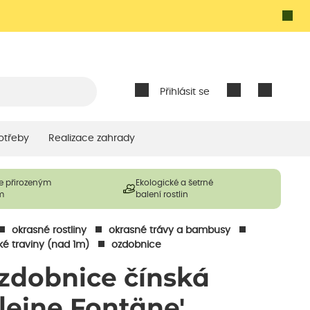
Přihlásit se
otřeby
Realizace zahrady
e přirozeným
Ekologické a šetrné
m
balení rostlin
okrasné rostliny
okrasné trávy a bambusy
ké traviny (nad 1m)
ozdobnice
zdobnice čínská
Kleine Fontäne'