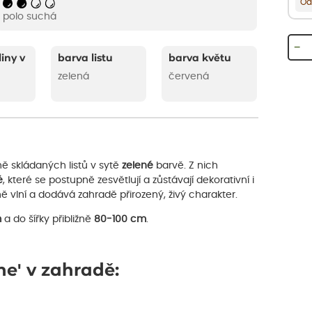
Od
polo suchá
−
liny v
barva listu
barva květu
zelená
červená
ně skládaných listů v sytě
zelené
barvě. Z nich
é
, které se postupně zesvětlují a zůstávají dekorativní i
ně vlní a dodává zahradě přirozený, živý charakter.
m
a do šířky přibližně
80-100 cm
.
ne' v zahradě: