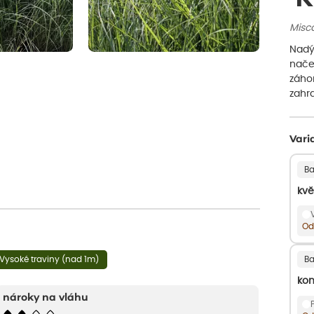
Misca
Nadý
nače
záho
zahr
Vari
Ba
kvě
Od
Vysoké traviny (nad 1m)
Ba
kon
nároky na vláhu