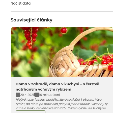
Načíst data
Související články
Doma v zahradě, doma v kuchyni – s čerstvě
natrhaným voňavým rybízem
29.4.2021
10 minut čtení
Hřejivé teplo letního sluníčka, které se sklání k obzoru. Mísa
rybízu, do níž to po hroznech přibývá jedna radost. Všechny ty
vůně a zvuky červencové zahrady. Sklizeň rybízu do kuchyně
vnese neuvěřitelný klid a radost. A taky trochu bezstarostnosti