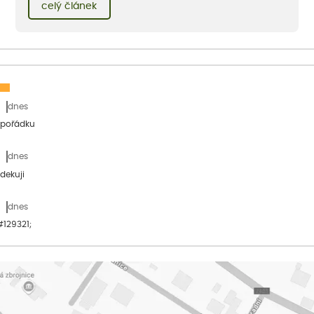
celý článek
dnes
 pořádku
dnes
dekuji
dnes
&#129321;