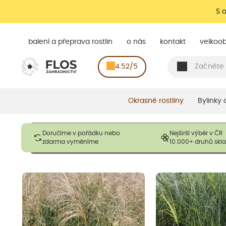
S 
balení a přeprava rostlin
o nás
kontakt
velkoo
4.52/5
Okrasné rostliny
Bylinky
Obrázky slouží pouze pro ilustrační účely a mají reprezentovat
Doručíme v pořádku nebo
Nejširší výběr v ČR
opadavé rostliny dodávány v dormantním stavu a bez listů. R
zdarma vyměníme
10.000+ druhů sk
výška, aby se podpo