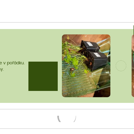
me v pořádku.
y.
Načítám...