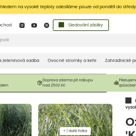
ohledem na vysoké teploty odesíláme pouze od pondělí do středy
bchod
Sledování zásilky
 a zeleninová sadba
Ovocné stromky a keře
Zahradnické p
 prodávané produkty. V závislosti na sezónnosti mohou být
Doprava zdarma při nákupu
Pěstujem
ostliny mohou být také sestřiženy níže, než je uvedená
ladem
nad 2500 Kč
způsobe
řil nový růst.
vyso
O
+ 1 další fotka
'