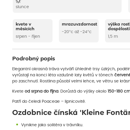
slunce
kvete v
mrazuvzdornost
výška rost
měsících
dospělosti
-20°c až -24°c
srpen - říjen
1,5 m
Podrobný popis
Elegantní okrasná tráva vytváří úhledné trsy úzkých, podél
vyrůstají na konci léta vzdušné laty květů v tónech
červen
po zaschnutí. Rostlina působí velmi lehce, ve větru se krás
Kvete
od srpna do října
. Dorůstá do výšky okolo
150-180 c
Patří do čeledi Poaceae – lipnicovité.
Ozdobnice čínská 'Kleine Fontä
Vynikne jako solitéra v trávníku.