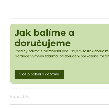
Jak balíme a
doručujeme
Rostliny balíme s maximální péčí. 99,8 % zásilek doručí
Garance výměny zdarma, při doručení poškozené rostlin
více o balení a dopravě
Načíst data