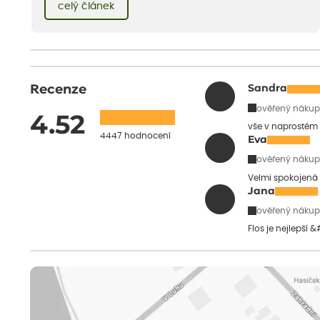
celý článek
dětství při mlsání babiččina drobenkového koláče s rybízem.
Recenze
Sandra
ověřený nákup
4.52
vše v naprostém
4447 hodnocení
Eva
ověřený nákup
Velmi spokojená 
Jana
ověřený nákup
Flos je nejlepší 