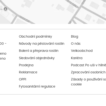
Obchodní podmínky
Blog
:00 -
Návody na pěstování rostlin
O nás
Balení a přeprava rostlin
Velkoobchod
řeno
Sledování objednávky
Kariéra
řeno
Prodejna
Podcast Po uši v hlín
Reklamace
Zpracování osobních
OPPI
Zásady o používání s
cookie
Fytosanitární regulace