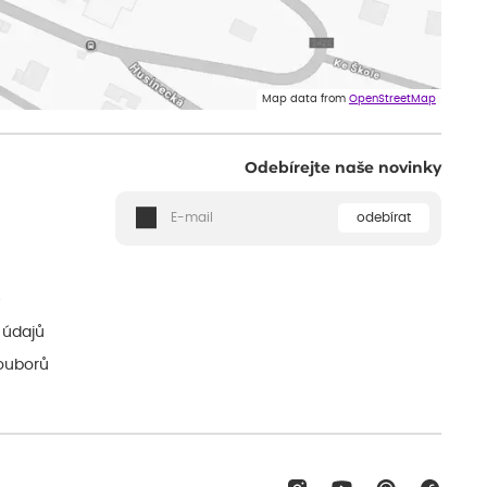
Map data from
OpenStreetMap
Odebírejte naše novinky
odebírat
ě
 údajů
ouborů