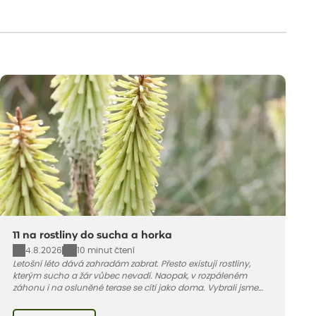
11 na rostliny do sucha a horka
4.8.2026
10 minut čtení
Letošní léto dává zahradám zabrat. Přesto existují rostliny,
kterým sucho a žár vůbec nevadí. Naopak, v rozpáleném
záhonu i na osluněné terase se cítí jako doma. Vybrali jsme
pro vás 11 tipů na odolné druhy, které zvládnou horké a suché
léto bez pravidelné zálivky. Pojďme se podívat, které to jsou.