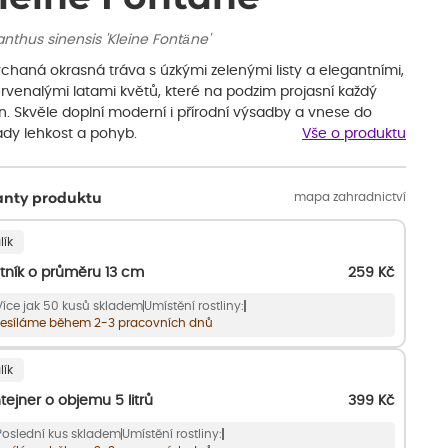
nthus sinensis 'Kleine Fontäne'
chaná okrasná tráva s úzkými zelenými listy a elegantními,
rvenalými latami květů, které na podzim projasní každý
n. Skvěle doplní moderní i přírodní výsadby a vnese do
ady lehkost a pohyb.
Vše o produktu
mapa zahradnictví
anty produktu
lík
tník o průměru 13 cm
259
Kč
Více jak 50 kusů skladem
Umístění rostliny:
esíláme během 2-3 pracovních dnů
lík
tejner o objemu 5 litrů
399
Kč
Poslední kus skladem
Umístění rostliny: