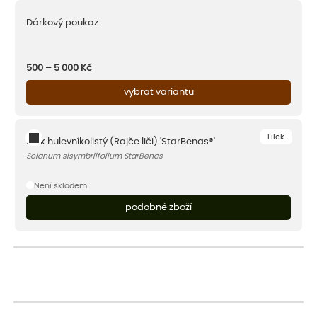
Dárkový poukaz
500 – 5 000
Kč
vybrat variantu
Lilek
Lilek hulevníkolistý (Rajče liči) 'StarBenas®'
Solanum sisymbriifolium StarBenas
Není skladem
podobné zboží