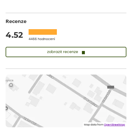
Recenze
4.52
4466 hodnocení
zobrazit recenze
Vladimíra
ověřený nákup
dnes
Vše v pořádku, jsem spokojena.
Iveta
ověřený nákup
dnes
Rostlina mi přišla v dobrém stavu, jsem spokojená.
Zuzana
ověřený nákup
dnes
Spokojenost s dodáním kvalitních rostlin
Map data from
OpenStreetMap