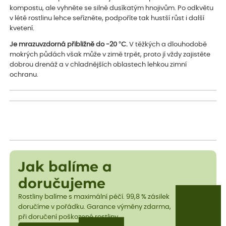
kompostu, ale vyhněte se silně dusíkatým hnojivům. Po odkvětu
v létě rostlinu lehce seřízněte, podpoříte tak hustší růst i další
kvetení.
Je mrazuvzdorná přibližně do -20 °C.
V těžkých a dlouhodobě
mokrých půdách však může v zimě trpět, proto jí vždy zajistěte
dobrou drenáž a v chladnějších oblastech lehkou zimní
ochranu.
Jak balíme a
doručujeme
Rostliny balíme s maximální péčí. 99,8 % zásilek
doručíme v pořádku. Garance výměny zdarma,
při doručení poškozené rostliny.