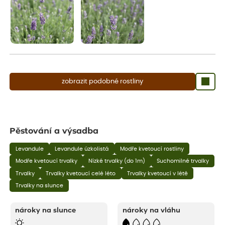
zobrazit podobné rostliny
Pěstování a výsadba
Levandule
Levandule úzkolistá
Modře kvetoucí rostliny
Modře kvetoucí trvalky
Nízké trvalky (do 1m)
Suchomilné trvalky
Trvalky
Trvalky kvetoucí celé léto
Trvalky kvetoucí v létě
Trvalky na slunce
nároky na slunce
nároky na vláhu