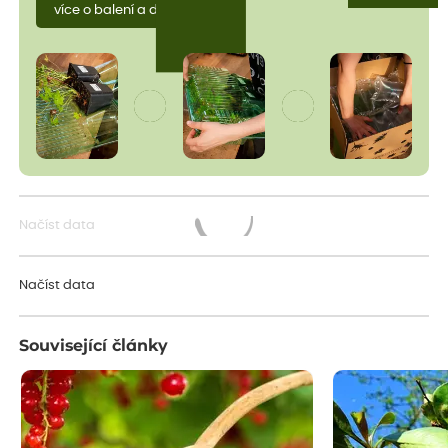
více o balení a dopravě
Načíst data
Načítám...
Načíst data
Související články