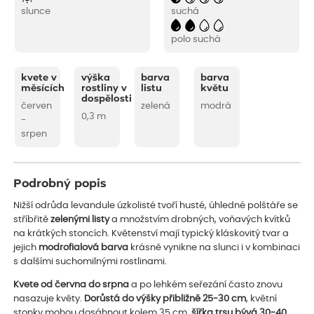
slunce
suchá
polo suchá
kvete v
výška
barva
barva
měsících
rostliny v
listu
květu
dospělosti
červen
zelená
modrá
0,3 m
-
srpen
Podrobný popis
Nižší odrůda levandule úzkolisté tvoří husté, úhledné polštáře se
stříbřitě
zelenými listy
a množstvím drobných, voňavých kvítků
na krátkých stoncích. Květenství mají typický kláskovitý tvar a
jejich
modrofialová barva
krásně vynikne na slunci i v kombinaci
s dalšími suchomilnými rostlinami.
Kvete od června do srpna
a po lehkém seřezání často znovu
nasazuje květy.
Dorůstá do výšky přibližně 25-30 cm
, květní
stonky mohou dosáhnout kolem 35 cm,
šířka trsu bývá 30-40