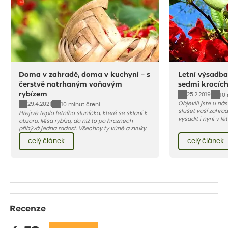
Doma v zahradě, doma v kuchyni – s
Letní výsadba
čerstvě natrhaným voňavým
sedmi krocíc
rybízem
25.2.2019
10
Objevili jste u ná
29.4.2021
10 minut čtení
slušet vaší zahra
Hřejivé teplo letního sluníčka, které se sklání k
vysadit i nyní v l
obzoru. Mísa rybízu, do níž to po hroznech
v kontejnerech, d
přibývá jedna radost. Všechny ty vůně a zvuky
celý rok – nyní p
červencové zahrady. Sklizeň rybízu do kuchyně
celý článek
celý článek
vody než na jaře 
vnese neuvěřitelný klid a radost. A taky trochu
bezstarostnosti dětství při mlsání babiččina
drobenkového koláče s rybízem.
Recenze