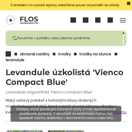
S ohledem na vysoké teploty odesíláme pouze od pondělí do středy
Přihlásit se
Doručíme v pořádku nebo zdarma vyměníme
okrasné rostliny
trvalky
trvalky na slunce
levandule
Levandule úzkolistá 'Vienco
Compact Blue'
Lavandula angustifolia 'Vienco Compact Blue'
Nízký voňavý polokeř s bohatými klasy drobných
modrofialových květů, které rozzáří slunné záhony, obruby i
Obrázky slouží pouze pro ilustrační účely a mají reprezentovat
květináče a lákají včely i motýly.
Vše o produktu
prodávané produkty. V závislosti na sezónnosti mohou být
opadavé rostliny dodávány v dormantním stavu a bez listů.
Rostliny mohou být také sestřiženy níže, než je uvedená výška,
aby se podpořil nový růst.