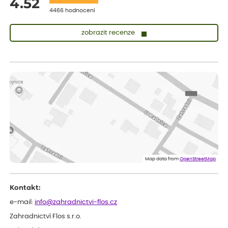
4.52
4466 hodnocení
zobrazit recenze
Vladimíra
ověřený nákup
dnes
Vše v pořádku, jsem spokojena.
Iveta
ověřený nákup
dnes
Rostlina mi přišla v dobrém stavu, jsem spokojená.
Zuzana
ověřený nákup
dnes
Spokojenost s dodáním kvalitních rostlin
Map data from
OpenStreetMap
Kontakt:
e-mail:
info@zahradnictvi-flos.cz
Zahradnictví Flos s.r.o.