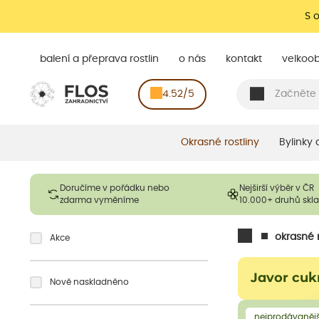
S 
balení a přeprava rostlin
o nás
kontakt
velkoo
4.52/5
Okrasné rostliny
Bylinky
Doručíme v pořádku nebo
Nejširší výběr v ČR
zdarma vyměníme
10.000+ druhů sk
okrasné r
Akce
Javor cuk
Nově naskladněno
nejprodávanějš