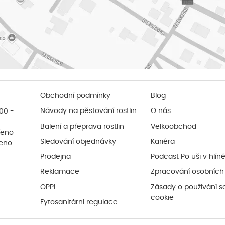
Obchodní podmínky
Blog
:00 -
Návody na pěstování rostlin
O nás
Balení a přeprava rostlin
Velkoobchod
řeno
Sledování objednávky
Kariéra
řeno
Prodejna
Podcast Po uši v hlín
Reklamace
Zpracování osobních
OPPI
Zásady o používání s
cookie
Fytosanitární regulace