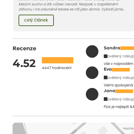
kterým sucho a žár vůbec nevadí. Naopak, v rozpáleném
záhonu i na osluněné terase se cítí jako doma. Vybrali jsme
pro vás 11 tipů na odolné druhy, které zvládnou horké a suché
léto bez pravidelné zálivky. Pojďme se podívat, které to jsou.
celý článek
Recenze
Sandra
ověřený nákup
4.52
vše v naprostém
4447 hodnocení
Eva
ověřený nákup
Velmi spokojená 
Jana
ověřený nákup
Flos je nejlepší 