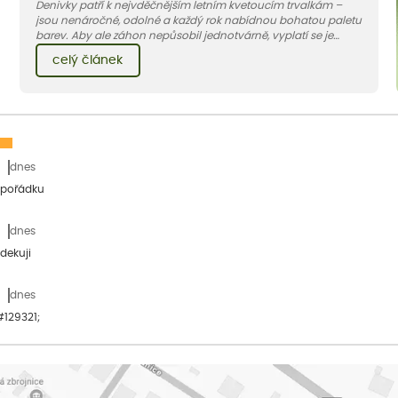
Denivky patří k nejvděčnějším letním kvetoucím trvalkám –
jsou nenáročné, odolné a každý rok nabídnou bohatou paletu
barev. Aby ale záhon nepůsobil jednotvárně, vyplatí se je
doplnit vhodnými sousedy. V dnešním článku vám ukážeme, s
celý článek
jakými trvalkami a travinami denivky nejlépe ladí.
dnes
 pořádku
dnes
dekuji
dnes
&#129321;