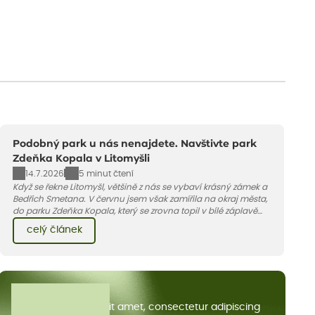
Podobný park u nás nenajdete. Navštivte park
Zdeňka Kopala v Litomyšli
14.7.2026
5 minut čtení
Když se řekne Litomyšl, většině z nás se vybaví krásný zámek a
Bedřich Smetana. V červnu jsem však zamířila na okraj města,
do parku Zdeňka Kopala, který se zrovna topil v bílé záplavě
kvetoucích kopretin. Fotky řeknou víc než slova, přidávám k
celý článek
nim pár řádků o tom, jak tento jedinečný kus krajiny vznikl.
Všechny články
Lorem ipsum dolor sit amet, consectetur adipiscing