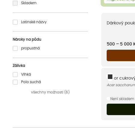
Skladem
Latinské názvy
Dárkový pouk
Nároky na půdu
500 – 5 000
propustná
Zálivka
Vlhká
Javor cukrov
Polo suchá
Acer saccharu
všechny možnosti (6)
Není skladem