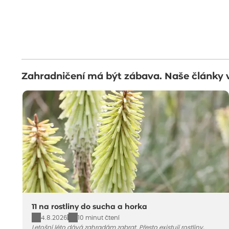
Zahradničení má být zábava. Naše články 
11 na rostliny do sucha a horka
4.8.2026
10 minut čtení
Letošní léto dává zahradám zabrat. Přesto existují rostliny,