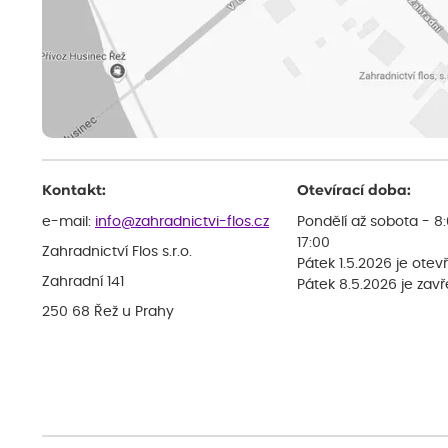
Kontakt:
Otevírací doba:
e-mail:
info@zahradnictvi-flos.cz
Pondělí až sobota - 8
17:00
Zahradnictví Flos s.r.o.
Pátek 1.5.2026 je otev
Zahradní 141
Pátek 8.5.2026 je zav
250 68 Řež u Prahy