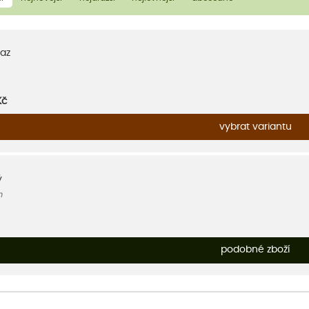
az
Kč
vybrat variantu
ý
m
podobné zboží