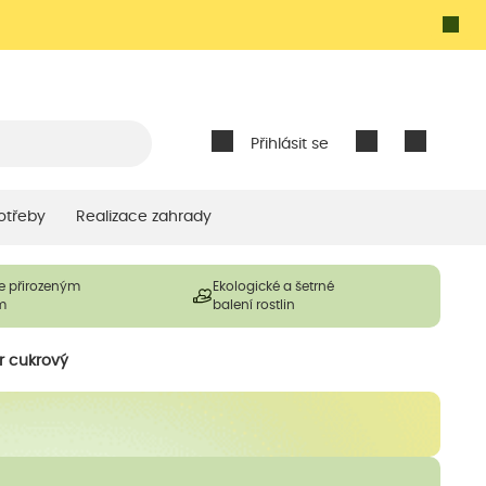
Přihlásit se
otřeby
Realizace zahrady
e přirozeným
Ekologické a šetrné
m
balení rostlin
r cukrový