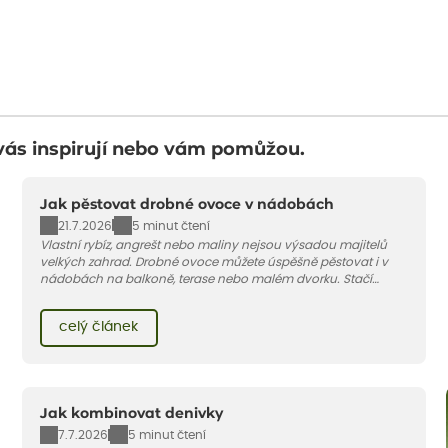
vás inspirují nebo vám pomůžou.
Jak pěstovat drobné ovoce v nádobách
21.7.2026
5 minut čtení
Vlastní rybíz, angrešt nebo maliny nejsou výsadou majitelů
velkých zahrad. Drobné ovoce můžete úspěšně pěstovat i v
nádobách na balkoně, terase nebo malém dvorku. Stačí
vybrat vhodnou odrůdu, dostatečně velký květináč a dodržet
pár základních pravidel. V tomto článku vám poradíme, jak na
celý článek
to.
Jak kombinovat denivky
7.7.2026
5 minut čtení