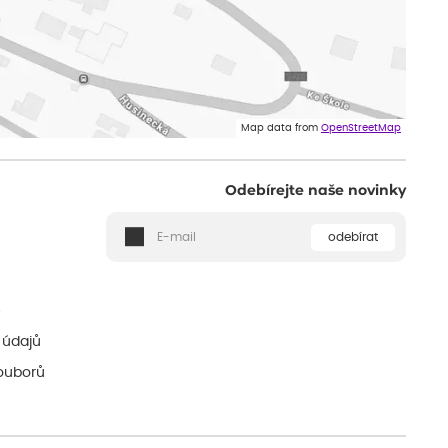
Map data from
OpenStreetMap
Odebírejte naše novinky
odebírat
ě
 údajů
ouborů