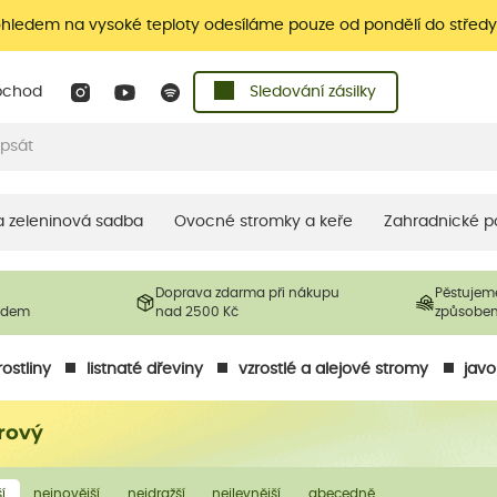
ohledem na vysoké teploty odesíláme pouze od pondělí do středy
bchod
Sledování zásilky
 a zeleninová sadba
Ovocné stromky a keře
Zahradnické p
Doprava zdarma při nákupu
Pěstujem
ladem
nad 2500 Kč
způsobe
ostliny
listnaté dřeviny
vzrostlé a alejové stromy
javo
rový
í
nejnovější
nejdražší
nejlevnější
abecedně