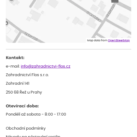
ověřený nákup
dnes
Jsem spokojená a budu vás doporučovat.
Vratislav
ověřený nákup
dnes
Spokojenost rostlina dorazila vpořádku
Map data from
OpenStreetMap
Kontakt:
e-mail:
info@zahradnictvi-flos.cz
Zahradnictví Flos s.r.o.
Zahradní 141
250 68 Řež u Prahy
Otevírací doba:
Pondělí až sobota - 8:00 - 17:00
Obchodní podmínky