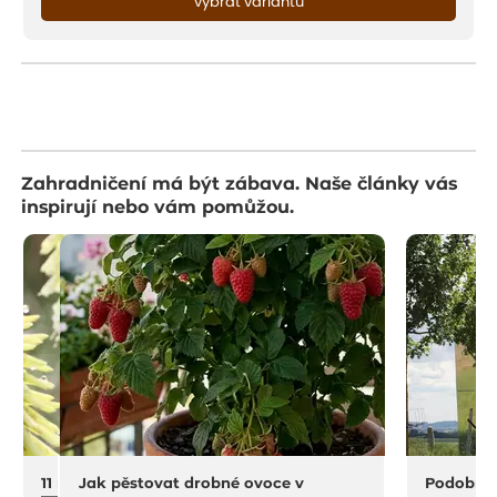
vybrat variantu
Zahradničení má být zábava. Naše články vás
inspirují nebo vám pomůžou.
11 na rostliny do sucha a horka
Jak pěstovat drobné ovoce v
Podobný 