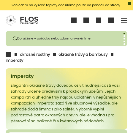
S ohledem na vysoké teploty odesíláme pouze od pondělí do středy
Přihlásit se
Doručíme v pořádku nebo zdarma vyměníme
okrasné rostliny
okrasné trávy a bambusy
imperaty
Imperaty
Elegantní okrasné trávy dovedou oživit nudnější části vaší
zahrady určené především k praktickým účelům. Jejich
kompaktní a úhledné trsy najdou uplatnění v nejrůznějších
kompozicích. Imperata zazáří ve skupinové výsadbě, ale
zahradě dodá šmrnc i jako solitér. Výborně vyplní
podrostové patro okrasných dřevin, ale je vhodná i pro
pěstování na balkoně či v květinových nádobách.