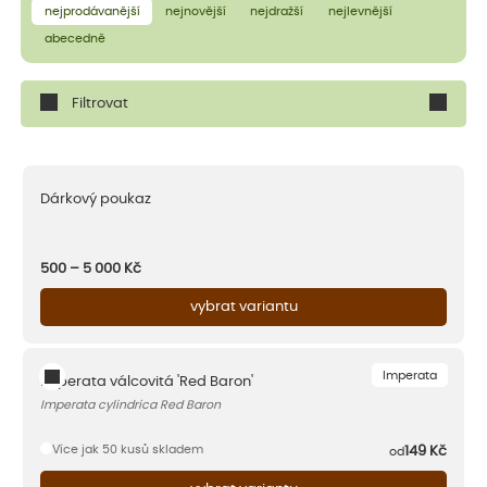
nejprodávanější
nejnovější
nejdražší
nejlevnější
abecedně
Filtrovat
Dárkový poukaz
500 – 5 000
Kč
vybrat variantu
Imperata
Imperata válcovitá 'Red Baron'
Imperata cylindrica Red Baron
Více jak 50 kusů skladem
149
Kč
od