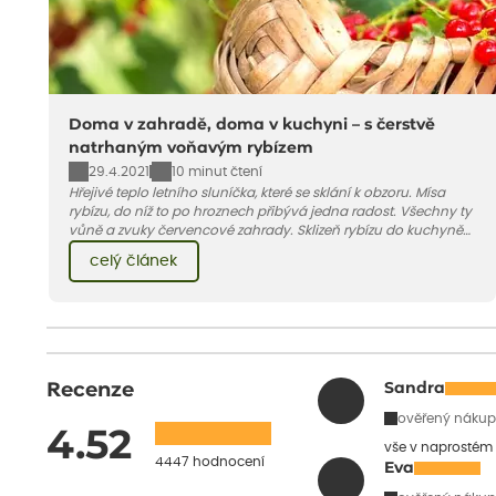
Doma v zahradě, doma v kuchyni – s čerstvě
natrhaným voňavým rybízem
29.4.2021
10 minut čtení
Hřejivé teplo letního sluníčka, které se sklání k obzoru. Mísa
rybízu, do níž to po hroznech přibývá jedna radost. Všechny ty
vůně a zvuky červencové zahrady. Sklizeň rybízu do kuchyně
vnese neuvěřitelný klid a radost. A taky trochu bezstarostnosti
celý článek
dětství při mlsání babiččina drobenkového koláče s rybízem.
Recenze
Sandra
ověřený nákup
4.52
vše v naprostém
4447 hodnocení
Eva