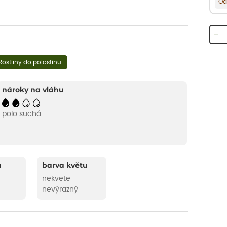
Od
−
Rostliny do polostínu
nároky na vláhu
polo suchá
u
barva květu
nekvete
nevýrazný