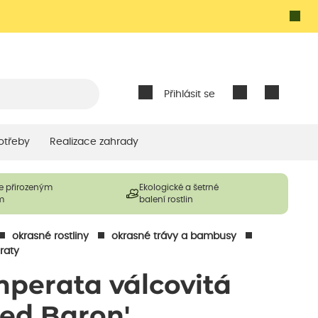
Přihlásit se
otřeby
Realizace zahrady
e přirozeným
Ekologické a šetrné
m
balení rostlin
okrasné rostliny
okrasné trávy a bambusy
raty
mperata válcovitá
Red Baron'