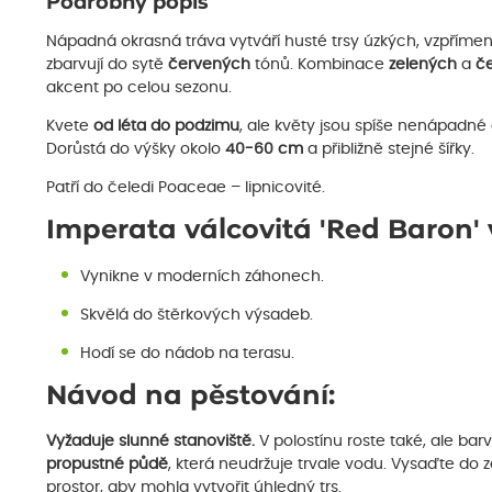
Podrobný popis
Nápadná okrasná tráva vytváří husté trsy úzkých, vzpřímený
zbarvují do sytě
červených
tónů. Kombinace
zelených
a
č
akcent po celou sezonu.
Kvete
od léta do podzimu
, ale květy jsou spíše nenápadn
Dorůstá do výšky okolo
40-60 cm
a přibližně stejné šířky.
Patří do čeledi Poaceae – lipnicovité.
Imperata válcovitá 'Red Baron' 
Vynikne v moderních záhonech.
Skvělá do štěrkových výsadeb.
Hodí se do nádob na terasu.
Návod na pěstování:
Vyžaduje slunné stanoviště.
V polostínu roste také, ale bar
propustné půdě
, která neudržuje trvale vodu. Vysaďte do z
prostor, aby mohla vytvořit úhledný trs.