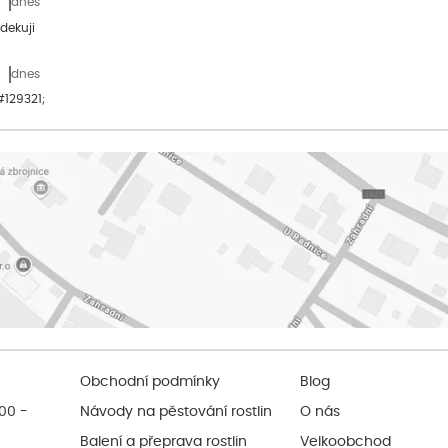
dnes
dekuji
dnes
&#129321;
Obchodní podmínky
Blog
:00 -
Návody na pěstování rostlin
O nás
Balení a přeprava rostlin
Velkoobchod