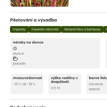
Pěstování a výsadba
Imperaty
Imperata válcovitá
Okrasné trávy a bambusy
nároky na slunce
slunce
polostín
mrazuvzdornost
výška rostliny v
barva list
dospělosti
-15°c až -18°c
červená
0,5 m
zelená