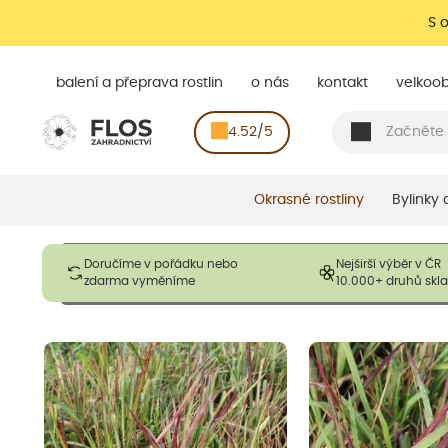
S 
balení a přeprava rostlin
o nás
kontakt
velkoo
4.52/5
Okrasné rostliny
Bylinky
Obrázky slouží pouze pro ilustrační účely a mají reprezentovat
Doručíme v pořádku nebo
Nejširší výběr v ČR
opadavé rostliny dodávány v dormantním stavu a bez listů. R
zdarma vyměníme
10.000+ druhů sk
výška, aby se podpo