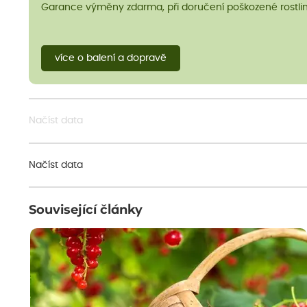
Garance výměny zdarma, při doručení poškozené rostlin
více o balení a dopravě
Načíst data
Načíst data
Související články