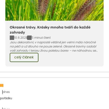
Okrasné trávy. Krásky mnoha tváří do každé
zahrady
10.6.2021
5 minut čtení
Jsou dekorativní, v naprosté většině jen velmi málo náročné
na péči a už dlouho ne pouze zelené. Okrasné traviny ozdobí
vaši zahradu i terasu živou paletou barev – ne náhodnou se
jedna z nejoblíbenějších jmenuje ozdobnice.
celý článek
dnes
 pořádku