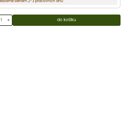
esíláme během 2-3 pracovních dnů
+
do košíku