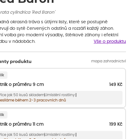
ata cylindrica 'Red Baron'
ná okrasná tráva s útlými listy, které se postupně
vují do sytě červených odstínů a rozzáří každý záhon.
ní volba pro moderní výsadby, štěrkové záhony i efektní
dbu v nádobách.
Vše o produktu
mapa zahradnictví
anty produktu
lík
tník o průměru 9 cm
149
Kč
Více jak 50 kusů skladem
Umístění rostliny:
esíláme během 2-3 pracovních dnů
lík
tník o průměru 11 cm
199
Kč
Více jak 50 kusů skladem
Umístění rostliny: