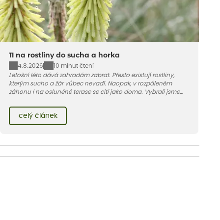
11 na rostliny do sucha a horka
4.8.2026
10 minut čtení
Letošní léto dává zahradám zabrat. Přesto existují rostliny,
kterým sucho a žár vůbec nevadí. Naopak, v rozpáleném
záhonu i na osluněné terase se cítí jako doma. Vybrali jsme
pro vás 11 tipů na odolné druhy, které zvládnou horké a suché
léto bez pravidelné zálivky. Pojďme se podívat, které to jsou.
celý článek