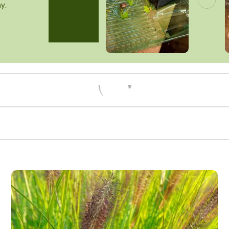
y.
Načítám...