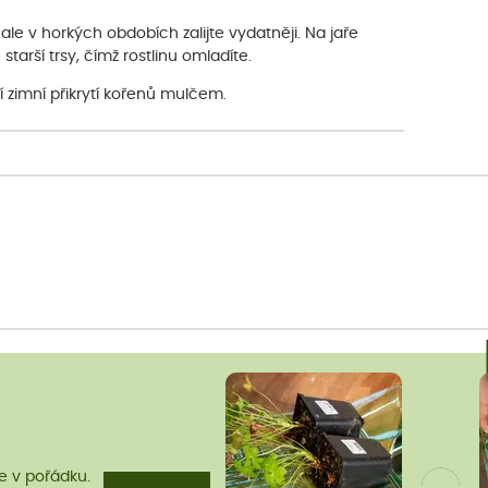
ale v horkých obdobích zalijte vydatněji. Na jaře
tarší trsy, čímž rostlinu omladíte.
í zimní přikrytí kořenů mulčem.
me v pořádku.