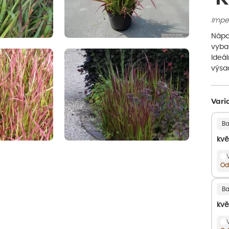
Imper
Nápad
vybar
Ideál
výsa
Vari
Ba
kvě
Od
Ba
kvě