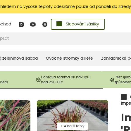
ohledem na vysoké teploty odesíláme pouze od pondělí do středy
bchod
Sledování zásilky
 a zeleninová sadba
Ovocné stromky a keře
Zahradnické p
 prodávané produkty. V závislosti na sezónnosti mohou být
Doprava zdarma při nákupu
Pěstujem
ostliny mohou být také sestřiženy níže, než je uvedená
ladem
nad 2500 Kč
způsobe
řil nový růst.
impe
I
+ 4 další fotky
'