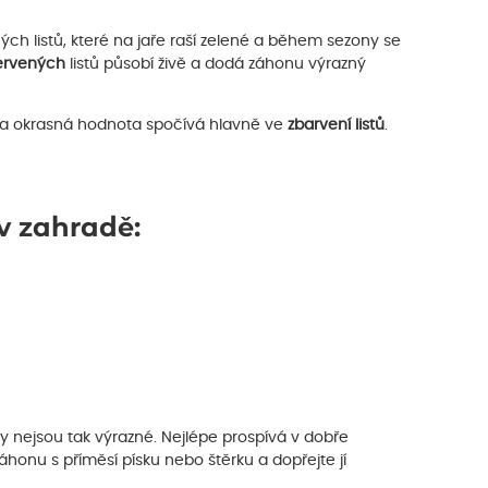
ch listů, které na jaře raší zelené a během sezony se
ervených
listů působí živě a dodá záhonu výrazný
é a okrasná hodnota spočívá hlavně ve
zbarvení listů
.
v zahradě:
vy nejsou tak výrazné. Nejlépe prospívá v dobře
áhonu s příměsí písku nebo štěrku a dopřejte jí