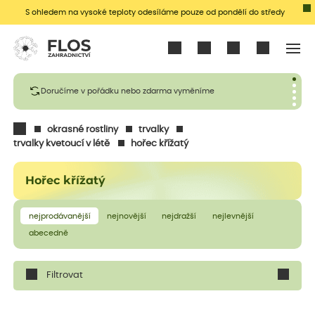
S ohledem na vysoké teploty odesíláme pouze od pondělí do středy
Přihlásit se
Doručíme v pořádku nebo zdarma vyměníme
okrasné rostliny
trvalky
trvalky kvetoucí v létě
hořec křížatý
Hořec křížatý
nejprodávanější
nejnovější
nejdražší
nejlevnější
abecedně
Filtrovat