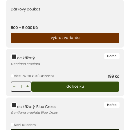
Dárkový poukaz
500 – 5 000
Kč
vybrat variantu
Hořec
Hořec křížatý
Gentiana cruciata
Více jak 20 kusů skladem
199
Kč
−
+
do košíku
Hořec
Hořec křížatý 'Blue Cross'
Gentiana cruciata Blue Cross
Není skladem