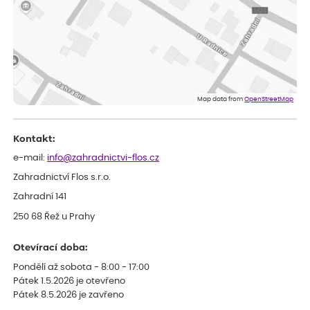
velice dobře prospívají
Jarda
ověřený nákup
dnes
Dobrý den, byli jsme spokojeni
Lenka
ověřený nákup
dnes
Eshop, objednání bylo v pořádku, žádný problém. Jen jsem byla
Map data from
OpenStreetMap
smutná z dodávky jedné kytky, která nebyla v nejlepší kondici a i
po zasazení vypadá spíše, že odejde, než že se chytne. Byla to
celkově slabá rostlina oproti ostatním.
Kontakt:
e-mail:
info@zahradnictvi-flos.cz
Zahradnictví Flos s.r.o.
Zahradní 141
250 68 Řež u Prahy
Otevírací doba:
Pondělí až sobota - 8:00 - 17:00
Pátek 1.5.2026 je otevřeno
Pátek 8.5.2026 je zavřeno