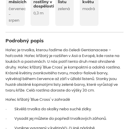
měsících
rostliny v
listu
květu
dospělosti
červenec
zelená
modrá
0,3 m
-
srpen
Podrobný popis
Hořec je trvalka, kterou řadíme do čeledi Gentianaceae –
hořcovité. Hořec křížatý je rozšířen v Asii a Evropě, kde roste na
loukách a pastvinách. U nás patří tento druh mezi ohrožené
druhy. Hořec křížatý 'Blue Cross' je kompaktní a odolná rostlina.
Krásné květiny zvonkovitého tvaru, modro-fialové barvy,
vykvétají během července až září v úžlabí listenů. Stonky jsou
hustě olistěné kopinatými listy zelené barvy, které vyrůstají ve
tvaru kříže. Celá rostlina doroste do výšky 30 cm.
Hořec křížatý 'Blue Cross' v zahradě
· Skvělá trvalka do skalky nebo suché zídky.
· Vysadit jej můžete do popředí trvalkových záhonů.
· Vynikne vysazený v květináči, či jiné nádobě.