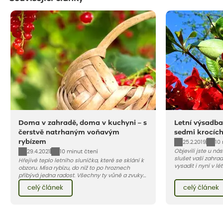
Doma v zahradě, doma v kuchyni – s
Letní výsadba
čerstvě natrhaným voňavým
sedmi krocíc
rybízem
25.2.2019
10
Objevili jste u ná
29.4.2021
10 minut čtení
slušet vaší zahra
Hřejivé teplo letního sluníčka, které se sklání k
vysadit i nyní v l
obzoru. Mísa rybízu, do níž to po hroznech
v kontejnerech, d
přibývá jedna radost. Všechny ty vůně a zvuky
celý rok – nyní p
červencové zahrady. Sklizeň rybízu do kuchyně
celý článek
celý článek
vody než na jaře 
vnese neuvěřitelný klid a radost. A taky trochu
bezstarostnosti dětství při mlsání babiččina
drobenkového koláče s rybízem.