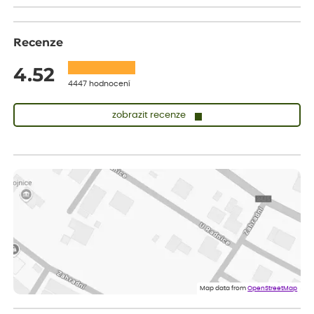
Recenze
4.52
4447 hodnocení
zobrazit recenze
Sandra
ověřený nákup
dnes
vše v naprostém pořádku
Eva
ověřený nákup
dnes
Velmi spokojená dekuji
Jana
ověřený nákup
dnes
Flos je nejlepší &#129321;
Map data from
OpenStreetMap