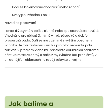
· Hodí se k olemování chodníčků nebo záhonů.
· Květy jsou vhodné k řezu.
Návod na pěstování
Hořec křížatý má v oblibě slunná nebo i polostinná stanoviště.
Vhodná je pro něj sušší, mírně vlhká, zásaditá a dobře
propustná půda. Daří se mu v zemině s vyšším obsahem
vápníku. Je tolerantní vůči suchu, proto ho nemusíte příliš
zalévat. V předjarní době mu odstraňte odumřelou nadzemní
část. Je mrazuvzdorný a naše zimy zvládne bez problémů, v
chladnějších oblastech ho raději zakryjte chvojím.
Jak balíme a