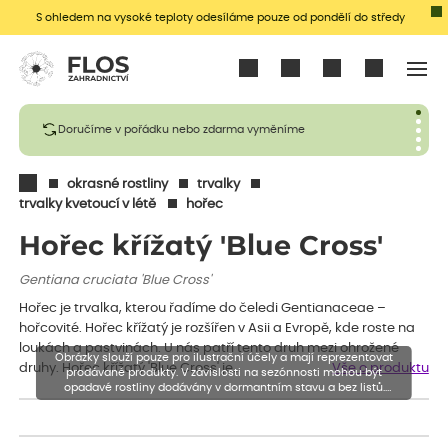
S ohledem na vysoké teploty odesíláme pouze od pondělí do středy
Přihlásit se
Doručíme v pořádku nebo zdarma vyměníme
okrasné rostliny
trvalky
trvalky kvetoucí v létě
hořec
Hořec křížatý 'Blue Cross'
Gentiana cruciata 'Blue Cross'
Hořec je trvalka, kterou řadíme do čeledi Gentianaceae –
hořcovité. Hořec křížatý je rozšířen v Asii a Evropě, kde roste na
loukách a pastvinách. U nás patří tento druh mezi ohrožené
Obrázky slouží pouze pro ilustrační účely a mají reprezentovat
druhy. Hořec křížatý 'Blue Cross' je…
Vše o produktu
prodávané produkty. V závislosti na sezónnosti mohou být
opadavé rostliny dodávány v dormantním stavu a bez listů.
Rostliny mohou být také sestřiženy níže, než je uvedená výška,
aby se podpořil nový růst.