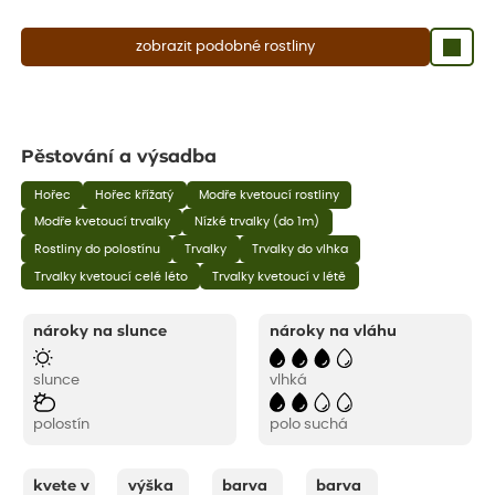
zobrazit podobné rostliny
Pěstování a výsadba
Hořec
Hořec křížatý
Modře kvetoucí rostliny
Modře kvetoucí trvalky
Nízké trvalky (do 1m)
Rostliny do polostínu
Trvalky
Trvalky do vlhka
Trvalky kvetoucí celé léto
Trvalky kvetoucí v létě
nároky na slunce
nároky na vláhu
slunce
vlhká
polostín
polo suchá
kvete v
výška
barva
barva