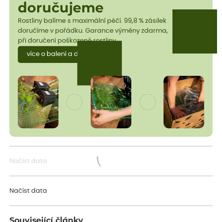
doručujeme
Rostliny balíme s maximální péčí. 99,8 % zásilek
doručíme v pořádku. Garance výměny zdarma,
při doručení poškozené rostliny.
více o balení a dopravě
Načíst data
Načítám...
Načíst data
Související články