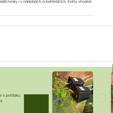
padá hezky i v nádobách a květináčích. Květy vhodné
me v pořádku.
y.