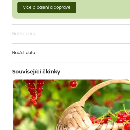
více o balení a dopravě
Načíst data
Načíst data
Související články