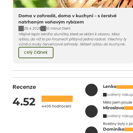
Doma v zahradě, doma v kuchyni – s čerstvě
natrhaným voňavým rybízem
29.4.2021
10 minut čtení
Hřejivé teplo letního sluníčka, které se sklání k obzoru. Mísa
rybízu, do níž to po hroznech přibývá jedna radost. Všechny ty
vůně a zvuky červencové zahrady. Sklizeň rybízu do kuchyně
vnese neuvěřitelný klid a radost. A taky trochu bezstarostnosti
celý článek
dětství při mlsání babiččina drobenkového koláče s rybízem.
Recenze
Lenka
ověřený nákup
4.52
Měla jsem pouze 
4406 hodnocení
Miroslava
ověřený nákup
Rostliny byly v 
Dominika