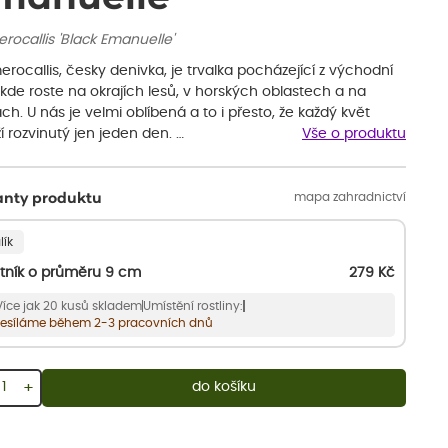
ocallis 'Black Emanuelle'
ocallis, česky denivka, je trvalka pocházející z východní
 kde roste na okrajích lesů, v horských oblastech a na
ch. U nás je velmi oblíbená a to i přesto, že každý květ
í rozvinutý jen jeden den. …
Vše o produktu
mapa zahradnictví
anty produktu
lík
tník o průměru 9 cm
279
Kč
Více jak 20 kusů skladem
Umístění rostliny:
esíláme během 2-3 pracovních dnů
+
do košíku