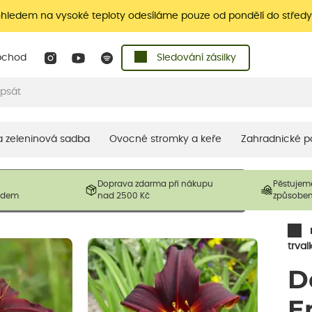
ohledem na vysoké teploty odesíláme pouze od pondělí do středy
bchod
Sledování zásilky
 a zeleninová sadba
Ovocné stromky a keře
Zahradnické p
 prodávané produkty. V závislosti na sezónnosti mohou být
Doprava zdarma při nákupu
Pěstujem
ostliny mohou být také sestřiženy níže, než je uvedená
ladem
nad 2500 Kč
způsobe
řil nový růst.
trval
D
E