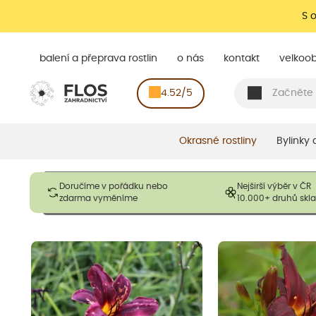
S 
balení a přeprava rostlin
o nás
kontakt
velkoo
4.52/5
Okrasné rostliny
Bylinky
Obrázky slouží pouze pro ilustrační účely a mají reprezentovat
Doručíme v pořádku nebo
Nejširší výběr v ČR
opadavé rostliny dodávány v dormantním stavu a bez listů. R
zdarma vyměníme
10.000+ druhů sk
výška, aby se podpo