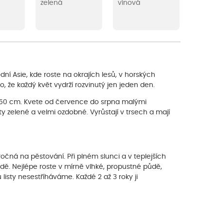
zelená
vínová
dní Asie, kde roste na okrajích lesů, v horských
o, že každý květ vydrží rozvinutý jen jeden den.
šky 50 cm. Kvete od července do srpna malými
 zelené a velmi ozdobné. Vyrůstají v trsech a mají
očná na pěstování. Při plném slunci a v teplejších
ůdě. Nejlépe roste v mírně vlhké, propustné půdě,
isty nesestříháváme. Každé 2 až 3 roky ji