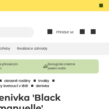
Přihlásit se
otřeby
Realizace zahrady
e přirozeným
Ekologické a šetrné
m
balení rostlin
okrasné rostliny
trvalky
ky kvetoucí v létě
denivka
enivka 'Black
manuelle'