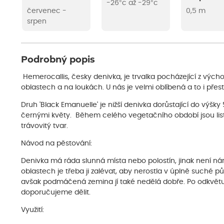
-26°c až -29°c
červenec -
0,5 m
srpen
Podrobný popis
Hemerocallis, česky denivka, je trvalka pocházející z výcho
oblastech a na loukách. U nás je velmi oblíbená a to i přest
Druh 'Black Emanuelle' je nižší denivka dorůstající do vý
černými květy. Během celého vegetačního období jsou listy
trávovitý tvar.
Návod na pěstování:
Denivka má ráda slunná místa nebo polostín, jinak není nár
oblastech je třeba ji zalévat, aby nerostla v úplně suché p
avšak podmáčená zemina jí také nedělá dobře. Po odkvětu l
doporučujeme dělit.
Využití: