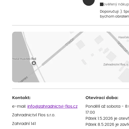
ověřený nákup
Doporučuji :). S
bychom obratem
Kontakt:
Otevírací doba:
e-mail:
info@zahradnictvi-flos.cz
Pondělí až sobota - 8
17:00
Zahradnictví Flos s.r.o.
Pátek 1.5.2026 je otev
Zahradní 141
Pátek 8.5.2026 je zav