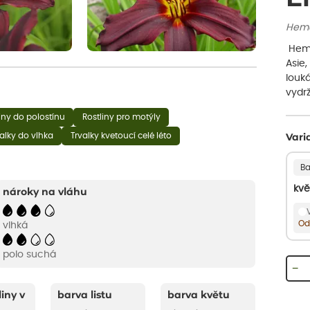
Hemer
Hemer
Asie,
louká
vydrž
iny do polostínu
Rostliny pro motýly
alky do vlhka
Trvalky kvetoucí celé léto
Vari
Ba
kvě
nároky na vláhu
Od
vlhká
polo suchá
−
liny v
barva listu
barva květu