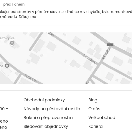
před 1 dnem
pokojenost, stromky v pěkném stavu. Jediné, co my chybělo, bylo komuniko
 náhradu. Děkujeme
Obchodní podmínky
Blog
:00 -
Návody na pěstování rostlin
O nás
Balení a přeprava rostlin
Velkoobchod
řeno
Sledování objednávky
Kariéra
řeno