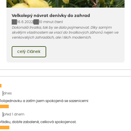
Velkolepý návrat denivky do zahrad
16.6.2022
10 minut čtení
Dokonalá trvalka, tak by se dala pojmenovat. Díky samým
skvělým vlastnostem se vrací do trvalkových záhonů nejen ve
venkovských zahradách, ale i těch moderních.
celý článek
dnes
1objednavku a zatím jsem spokojená se sazenicemi
před 1 dnem
pořádku, dobře zabalené, celková spokojenost.