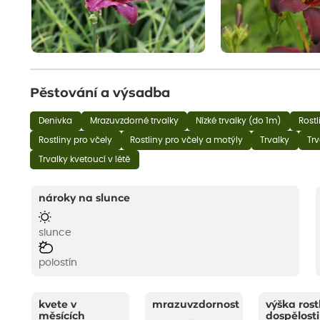
Pěstování a výsadba
Denivka
Mrazuvzdorné trvalky
Nízké trvalky (do 1m)
Rostl
Rostliny pro včely
Rostliny pro včely a motýly
Trvalky
Trv
Trvalky kvetoucí v létě
nároky na slunce
slunce
polostín
kvete v
mrazuvzdornost
výška rost
měsících
dospělosti