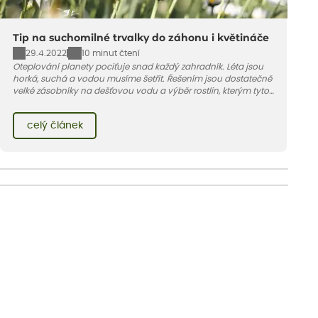
Tip na suchomilné trvalky do záhonu i květináče
29.4.2022
10 minut čtení
Oteplování planety pociťuje snad každý zahradník. Léta jsou
horká, suchá a vodou musíme šetřit. Řešením jsou dostatečně
velké zásobníky na dešťovou vodu a výběr rostlin, kterým tyto
podmínky nevadí. Benefitem je pak barevný záhon kvetoucí
několik měsíců. Co víc si přát…
celý článek