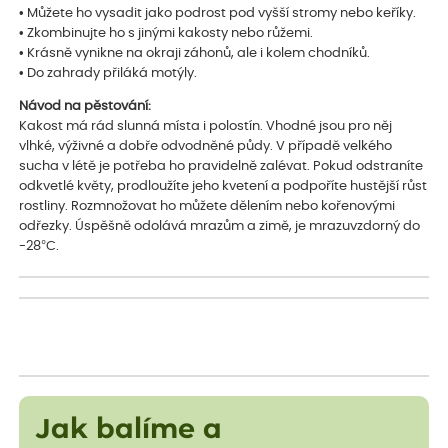
• Můžete ho vysadit jako podrost pod vyšší stromy nebo keříky.
• Zkombinujte ho s jinými kakosty nebo růžemi.
• Krásně vynikne na okraji záhonů, ale i kolem chodníků.
• Do zahrady přiláká motýly.
Návod na pěstování:
Kakost má rád slunná místa i polostín. Vhodné jsou pro něj
vlhké, výživné a dobře odvodněné půdy. V případě velkého
sucha v létě je potřeba ho pravidelně zalévat. Pokud odstraníte
odkvetlé květy, prodloužíte jeho kvetení a podpoříte hustější růst
rostliny. Rozmnožovat ho můžete dělením nebo kořenovými
odřezky. Úspěšně odolává mrazům a zimě, je mrazuvzdorný do
-28°C.
Jak balíme a