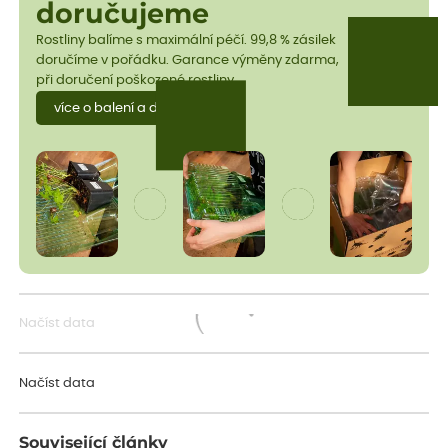
doručujeme
Rostliny balíme s maximální péčí. 99,8 % zásilek
doručíme v pořádku. Garance výměny zdarma,
při doručení poškozené rostliny.
více o balení a dopravě
Načíst data
Načítám...
Načíst data
Související články