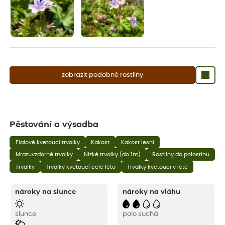
zobrazit podobné rostliny
Pěstování a výsadba
Fialově kvetoucí trvalky
Kakost
Kakost lesní
Mrazuvzdorné trvalky
Nízké trvalky (do 1m)
Rostliny do polostínu
Trvalky
Trvalky kvetoucí celé léto
Trvalky kvetoucí v létě
nároky na slunce
nároky na vláhu
slunce
polo suchá