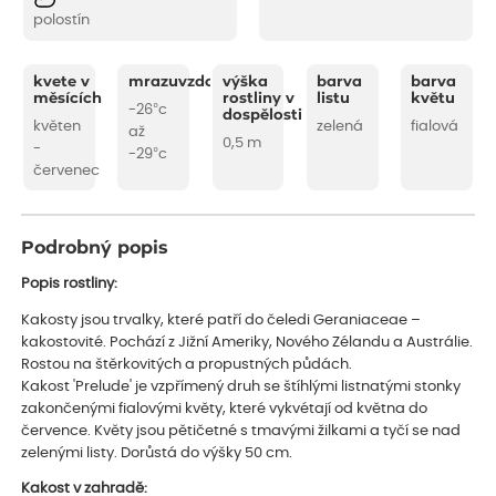
polostín
kvete v
mrazuvzdornost
výška
barva
barva
měsících
rostliny v
listu
květu
-26°c
dospělosti
květen
zelená
fialová
až
0,5 m
-
-29°c
červenec
Podrobný popis
Popis rostliny:
Kakosty jsou trvalky, které patří do čeledi Geraniaceae –
kakostovité. Pochází z Jižní Ameriky, Nového Zélandu a Austrálie.
Rostou na štěrkovitých a propustných půdách.
Kakost 'Prelude' je vzpřímený druh se štíhlými listnatými stonky
zakončenými fialovými květy, které vykvétají od května do
července. Květy jsou pětičetné s tmavými žilkami a tyčí se nad
zelenými listy. Dorůstá do výšky 50 cm.
Kakost v zahradě: