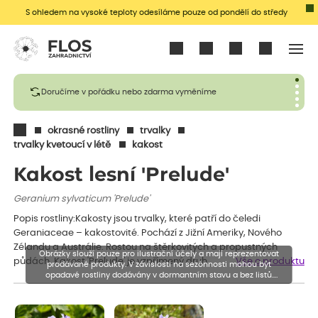
S ohledem na vysoké teploty odesíláme pouze od pondělí do středy
Přihlásit se
Doručíme v pořádku nebo zdarma vyměníme
okrasné rostliny
trvalky
trvalky kvetoucí v létě
kakost
Kakost lesní 'Prelude'
Geranium sylvaticum 'Prelude'
Popis rostliny:Kakosty jsou trvalky, které patří do čeledi
Geraniaceae – kakostovité. Pochází z Jižní Ameriky, Nového
Zélandu a Austrálie. Rostou na štěrkovitých a propustných
Obrázky slouží pouze pro ilustrační účely a mají reprezentovat
půdách. Kakost 'Prelude' je vzpřímený druh…
Vše o produktu
prodávané produkty. V závislosti na sezónnosti mohou být
opadavé rostliny dodávány v dormantním stavu a bez listů.
Rostliny mohou být také sestřiženy níže, než je uvedená výška,
aby se podpořil nový růst.