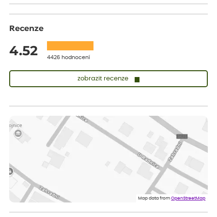
Recenze
4.52
4426 hodnocení
zobrazit recenze
Zuzana
ověřený nákup
dnes
Vše přišlo velice rychle krásně zabalené. Rostlinky po přesazení
velice dobře prospívají
Jarda
ověřený nákup
dnes
Dobrý den, byli jsme spokojeni
Lenka
ověřený nákup
dnes
Eshop, objednání bylo v pořádku, žádný problém. Jen jsem byla
Map data from
OpenStreetMap
smutná z dodávky jedné kytky, která nebyla v nejlepší kondici a i
po zasazení vypadá spíše, že odejde, než že se chytne. Byla to
celkově slabá rostlina oproti ostatním.