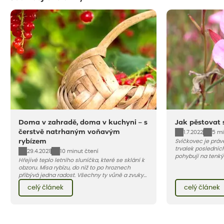
Doma v zahradě, doma v kuchyni – s
Jak pěstovat 
čerstvě natrhaným voňavým
1.7.2022
5 mi
rybízem
Svíčkovec je práv
trvalek posledních
29.4.2021
10 minut čtení
pohybují na tenký
Hřejivé teplo letního sluníčka, které se sklání k
motýli. Jeho krásu
obzoru. Mísa rybízu, do níž to po hroznech
protože začíná kv
přibývá jedna radost. Všechny ty vůně a zvuky
do podzimu. Vybíra
červencové zahrady. Sklizeň rybízu do kuchyně
růžových až tmavě
celý článek
celý článek
vnese neuvěřitelný klid a radost. A taky trochu
bezstarostnosti dětství při mlsání babiččina
drobenkového koláče s rybízem.